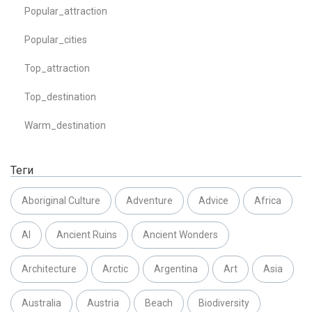
Popular_attraction
Popular_cities
Top_attraction
Top_destination
Warm_destination
Теги
Aboriginal Culture
Adventure
Advice
Africa
AI
Ancient Ruins
Ancient Wonders
Architecture
Arctic
Argentina
Art
Asia
Australia
Austria
Beach
Biodiversity