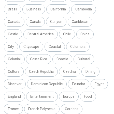
Brazil
Business
California
Cambodia
Canada
Canals
Canyon
Caribbean
Castle
Central America
Chile
China
City
Cityscape
Coastal
Colombia
Colonial
Costa Rica
Croatia
Cultural
Culture
Czech Republic
Czechia
Dining
Discover
Dominican Republic
Ecuador
Egypt
England
Entertainment
Europe
Food
France
French Polynesia
Gardens