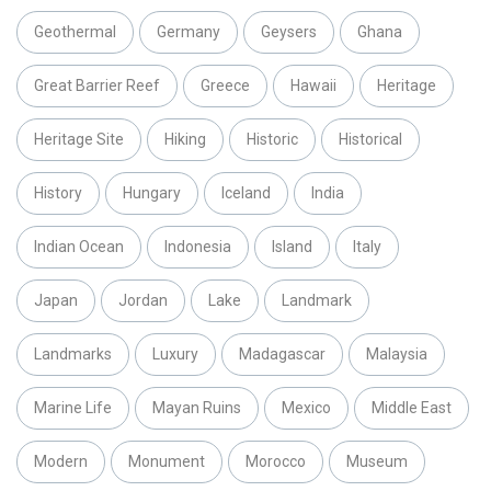
Geothermal
Germany
Geysers
Ghana
Great Barrier Reef
Greece
Hawaii
Heritage
Heritage Site
Hiking
Historic
Historical
History
Hungary
Iceland
India
Indian Ocean
Indonesia
Island
Italy
Japan
Jordan
Lake
Landmark
Landmarks
Luxury
Madagascar
Malaysia
Marine Life
Mayan Ruins
Mexico
Middle East
Modern
Monument
Morocco
Museum