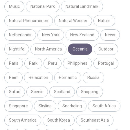
Music
National Park
Natural Landmark
Natural Phenomenon
Natural Wonder
Nature
Netherlands
New York
New Zealand
News
Nightlife
North America
Oceania
Outdoor
Paris
Park
Peru
Philippines
Portugal
Reef
Relaxation
Romantic
Russia
Safari
Scenic
Scotland
Shopping
Singapore
Skyline
Snorkeling
South Africa
South America
South Korea
Southeast Asia