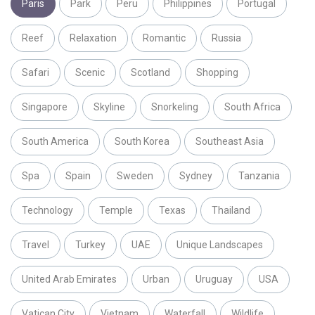
Paris
Park
Peru
Philippines
Portugal
Reef
Relaxation
Romantic
Russia
Safari
Scenic
Scotland
Shopping
Singapore
Skyline
Snorkeling
South Africa
South America
South Korea
Southeast Asia
Spa
Spain
Sweden
Sydney
Tanzania
Technology
Temple
Texas
Thailand
Travel
Turkey
UAE
Unique Landscapes
United Arab Emirates
Urban
Uruguay
USA
Vatican City
Vietnam
Waterfall
Wildlife