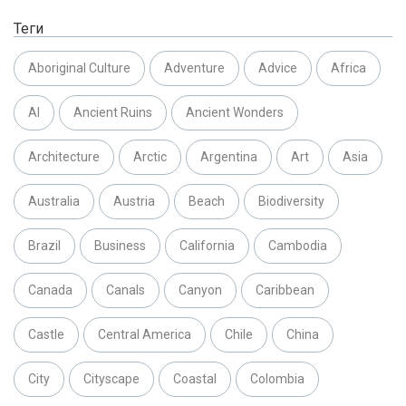
Теги
Aboriginal Culture
Adventure
Advice
Africa
AI
Ancient Ruins
Ancient Wonders
Architecture
Arctic
Argentina
Art
Asia
Australia
Austria
Beach
Biodiversity
Brazil
Business
California
Cambodia
Canada
Canals
Canyon
Caribbean
Castle
Central America
Chile
China
City
Cityscape
Coastal
Colombia