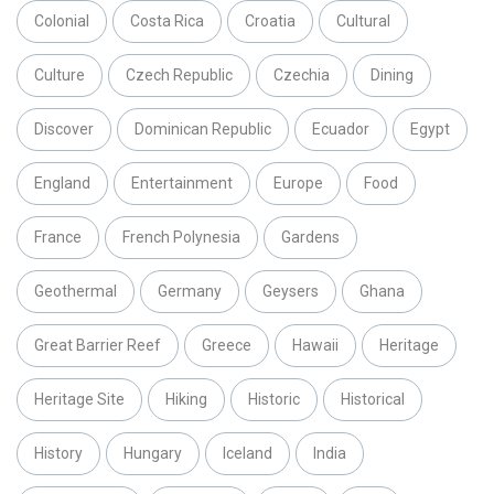
Colonial
Costa Rica
Croatia
Cultural
Culture
Czech Republic
Czechia
Dining
Discover
Dominican Republic
Ecuador
Egypt
England
Entertainment
Europe
Food
France
French Polynesia
Gardens
Geothermal
Germany
Geysers
Ghana
Great Barrier Reef
Greece
Hawaii
Heritage
Heritage Site
Hiking
Historic
Historical
History
Hungary
Iceland
India