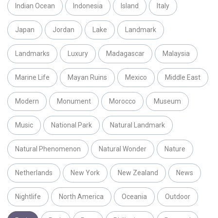
Indian Ocean
Indonesia
Island
Italy
Japan
Jordan
Lake
Landmark
Landmarks
Luxury
Madagascar
Malaysia
Marine Life
Mayan Ruins
Mexico
Middle East
Modern
Monument
Morocco
Museum
Music
National Park
Natural Landmark
Natural Phenomenon
Natural Wonder
Nature
Netherlands
New York
New Zealand
News
Nightlife
North America
Oceania
Outdoor