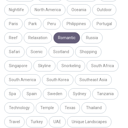
Nightlife
North America
Oceania
Outdoor
Paris
Park
Peru
Philippines
Portugal
Reef
Relaxation
Romantic
Russia
Safari
Scenic
Scotland
Shopping
Singapore
Skyline
Snorkeling
South Africa
South America
South Korea
Southeast Asia
Spa
Spain
Sweden
Sydney
Tanzania
Technology
Temple
Texas
Thailand
Travel
Turkey
UAE
Unique Landscapes