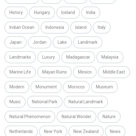
History
Hungary
Iceland
India
Indian Ocean
Indonesia
Island
Italy
Japan
Jordan
Lake
Landmark
Landmarks
Luxury
Madagascar
Malaysia
Marine Life
Mayan Ruins
Mexico
Middle East
Modern
Monument
Morocco
Museum
Music
National Park
Natural Landmark
Natural Phenomenon
Natural Wonder
Nature
Netherlands
New York
New Zealand
News