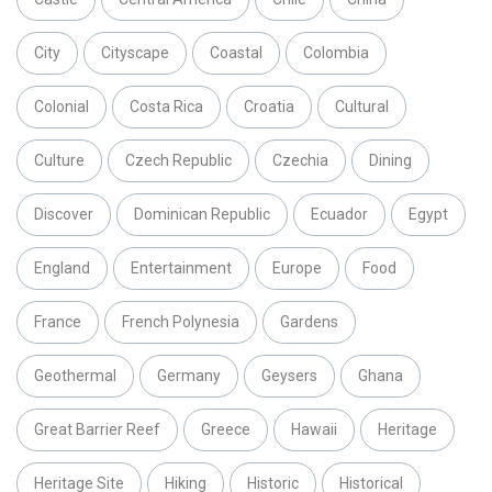
City
Cityscape
Coastal
Colombia
Colonial
Costa Rica
Croatia
Cultural
Culture
Czech Republic
Czechia
Dining
Discover
Dominican Republic
Ecuador
Egypt
England
Entertainment
Europe
Food
France
French Polynesia
Gardens
Geothermal
Germany
Geysers
Ghana
Great Barrier Reef
Greece
Hawaii
Heritage
Heritage Site
Hiking
Historic
Historical