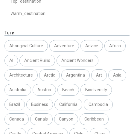
Top_destination
Warm_destination
Теги
Aboriginal Culture
Adventure
Advice
Africa
AI
Ancient Ruins
Ancient Wonders
Architecture
Arctic
Argentina
Art
Asia
Australia
Austria
Beach
Biodiversity
Brazil
Business
California
Cambodia
Canada
Canals
Canyon
Caribbean
Castle
Central America
Chile
China