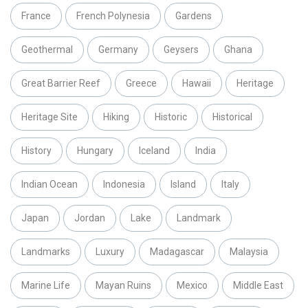
France
French Polynesia
Gardens
Geothermal
Germany
Geysers
Ghana
Great Barrier Reef
Greece
Hawaii
Heritage
Heritage Site
Hiking
Historic
Historical
History
Hungary
Iceland
India
Indian Ocean
Indonesia
Island
Italy
Japan
Jordan
Lake
Landmark
Landmarks
Luxury
Madagascar
Malaysia
Marine Life
Mayan Ruins
Mexico
Middle East