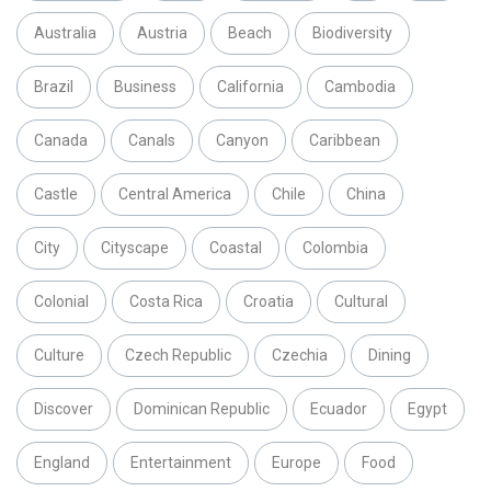
Australia
Austria
Beach
Biodiversity
Brazil
Business
California
Cambodia
Canada
Canals
Canyon
Caribbean
Castle
Central America
Chile
China
City
Cityscape
Coastal
Colombia
Colonial
Costa Rica
Croatia
Cultural
Culture
Czech Republic
Czechia
Dining
Discover
Dominican Republic
Ecuador
Egypt
England
Entertainment
Europe
Food