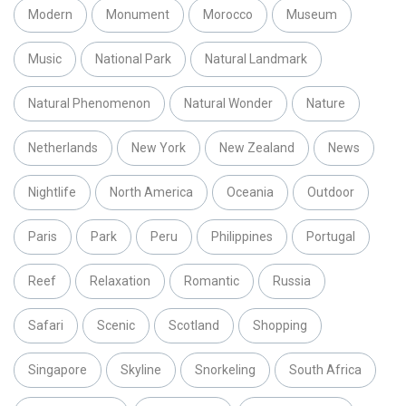
Modern
Monument
Morocco
Museum
Music
National Park
Natural Landmark
Natural Phenomenon
Natural Wonder
Nature
Netherlands
New York
New Zealand
News
Nightlife
North America
Oceania
Outdoor
Paris
Park
Peru
Philippines
Portugal
Reef
Relaxation
Romantic
Russia
Safari
Scenic
Scotland
Shopping
Singapore
Skyline
Snorkeling
South Africa