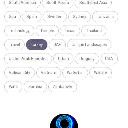
South America
South Korea
Southeast Asia
Spa
Spain
Sweden
Sydney
Tanzania
Technology
Temple
Texas
Thailand
Travel
Turkey
UAE
Unique Landscapes
United Arab Emirates
Urban
Uruguay
USA
Vatican City
Vietnam
Waterfall
Wildlife
Wine
Zambia
Zimbabwe