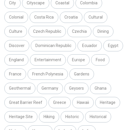
City
Cityscape
Coastal
Colombia
Colonial
Costa Rica
Croatia
Cultural
Culture
Czech Republic
Czechia
Dining
Discover
Dominican Republic
Ecuador
Egypt
England
Entertainment
Europe
Food
France
French Polynesia
Gardens
Geothermal
Germany
Geysers
Ghana
Great Barrier Reef
Greece
Hawaii
Heritage
Heritage Site
Hiking
Historic
Historical