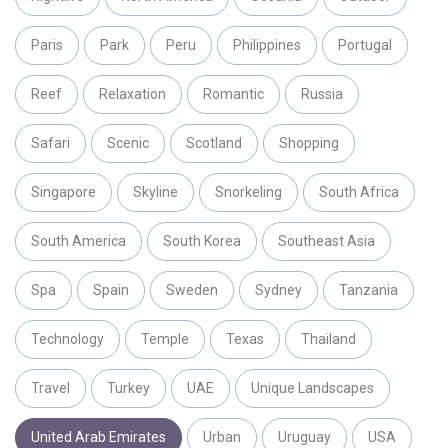
Paris
Park
Peru
Philippines
Portugal
Reef
Relaxation
Romantic
Russia
Safari
Scenic
Scotland
Shopping
Singapore
Skyline
Snorkeling
South Africa
South America
South Korea
Southeast Asia
Spa
Spain
Sweden
Sydney
Tanzania
Technology
Temple
Texas
Thailand
Travel
Turkey
UAE
Unique Landscapes
United Arab Emirates
Urban
Uruguay
USA