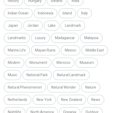
History
Hungary
Iceland
India
Indian Ocean
Indonesia
Island
Italy
Japan
Jordan
Lake
Landmark
Landmarks
Luxury
Madagascar
Malaysia
Marine Life
Mayan Ruins
Mexico
Middle East
Modern
Monument
Morocco
Museum
Music
National Park
Natural Landmark
Natural Phenomenon
Natural Wonder
Nature
Netherlands
New York
New Zealand
News
Nightlife
North America
Oceania
Outdoor