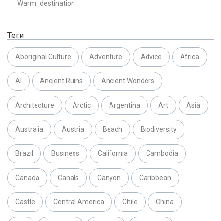
Warm_destination
Теги
Aboriginal Culture
Adventure
Advice
Africa
AI
Ancient Ruins
Ancient Wonders
Architecture
Arctic
Argentina
Art
Asia
Australia
Austria
Beach
Biodiversity
Brazil
Business
California
Cambodia
Canada
Canals
Canyon
Caribbean
Castle
Central America
Chile
China