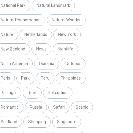
National Park
Natural Landmark
Natural Phenomenon
Natural Wonder
Nature
Netherlands
New York
New Zealand
News
Nightlife
North America
Oceania
Outdoor
Paris
Park
Peru
Philippines
Portugal
Reef
Relaxation
Romantic
Russia
Safari
Scenic
Scotland
Shopping
Singapore