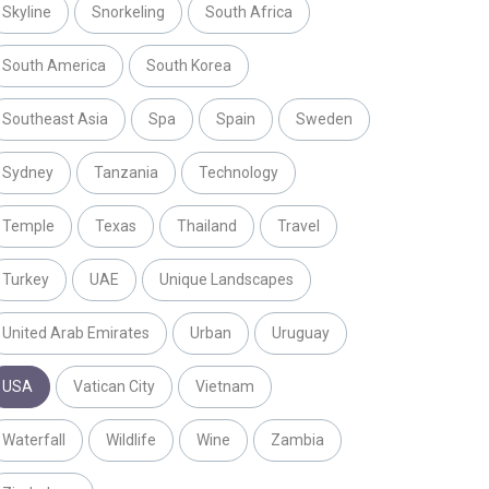
Skyline
Snorkeling
South Africa
South America
South Korea
Southeast Asia
Spa
Spain
Sweden
Sydney
Tanzania
Technology
Temple
Texas
Thailand
Travel
Turkey
UAE
Unique Landscapes
United Arab Emirates
Urban
Uruguay
USA
Vatican City
Vietnam
Waterfall
Wildlife
Wine
Zambia