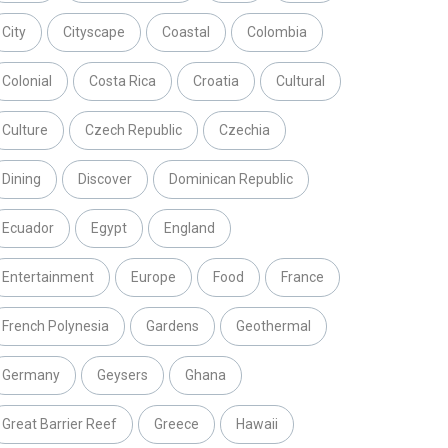
City
Cityscape
Coastal
Colombia
Colonial
Costa Rica
Croatia
Cultural
Culture
Czech Republic
Czechia
Dining
Discover
Dominican Republic
Ecuador
Egypt
England
Entertainment
Europe
Food
France
French Polynesia
Gardens
Geothermal
Germany
Geysers
Ghana
Great Barrier Reef
Greece
Hawaii