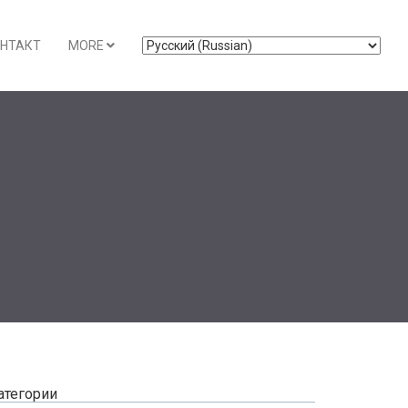
НТАКТ
MORE
атегории