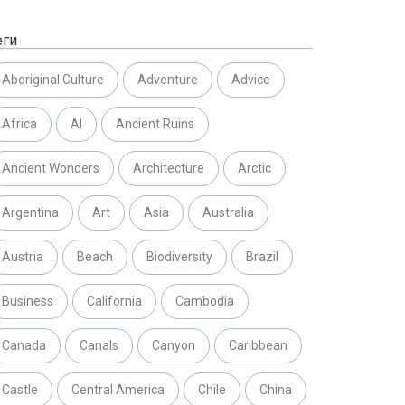
еги
Aboriginal Culture
Adventure
Advice
Africa
AI
Ancient Ruins
Ancient Wonders
Architecture
Arctic
Argentina
Art
Asia
Australia
Austria
Beach
Biodiversity
Brazil
Business
California
Cambodia
Canada
Canals
Canyon
Caribbean
Castle
Central America
Chile
China