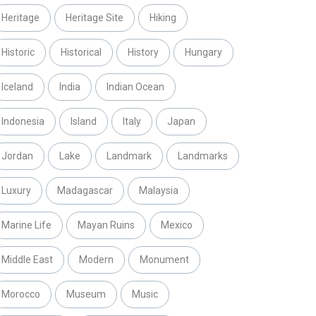
Heritage
Heritage Site
Hiking
Historic
Historical
History
Hungary
Iceland
India
Indian Ocean
Indonesia
Island
Italy
Japan
Jordan
Lake
Landmark
Landmarks
Luxury
Madagascar
Malaysia
Marine Life
Mayan Ruins
Mexico
Middle East
Modern
Monument
Morocco
Museum
Music