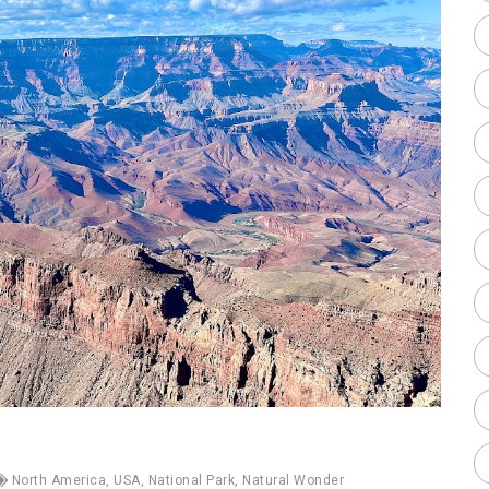
North America
,
USA
,
National Park
,
Natural Wonder