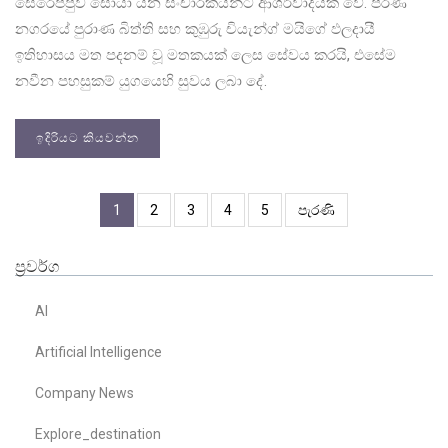
සෙරෙප්පුව සොයා යන සංචාරකයින්ට ආශිර්වාදයක් වේ. පරණ
නගරයේ පුරාණ බිත්ති සහ කුඹුරු චියැන්ග් මයිගේ ඵලදායී
ඉතිහාසය මත පදනම් වූ මතකයක් ලෙස සේවය කරයි, එසේම
නවීන පහසුකම් යුගයෙහි සුවය ලබා දේ.
ඉදිරියට කියවන්න
1
2
3
4
5
පැරණි
ප්‍රවර්ග
AI
Artificial Intelligence
Company News
Explore_destination