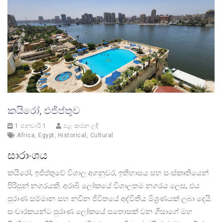
කයිරෝ, එජිප්තුව
1 ජනවාරි 1
පළ කරන ලදී
Africa
,
Egypt
,
Historical
,
Cultural
සාරාංශය
කයිරෝ, ඉජිප්තුවේ විශාල අගනුවර, ඉතිහාසය සහ සංස්කෘතියෙන්
පිරිපුන් නගරයකි. අරාබි ලෝකයේ විශාලතම නගරය ලෙස, එය
පුරාණ සම්මාන සහ නවීන ජීවිතයේ අද්විතීය මිශ්‍රණයක් ලබා දෙයි.
සංචාරකයන්ට පුරාණ ලෝකයේ සතොසක් වන ගිසාගේ මහ