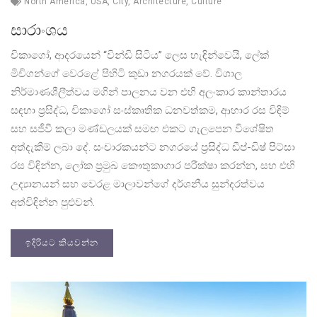
North America
,
USA
,
City
,
Architecture
,
Culture
සාරාංශය
චිකාගෝ, ආදරයෙන් “වින්ඩි සිටිය” ලෙස හැඳින්වෙයි, ලේක්
මිචිගන්ගේ වෙරළේ පිහිටි කුඩා නගරයක් වේ. විශාල
නිර්මාණශීලීත්වය මගින් පාලනය වන එහි අලංකාර කාන්තාරය
සඳහා ප්‍රසිද්ධ, චිකාගෝ සංස්කෘතික ධනවත්කම, ආහාර රස විඳිම්
සහ සජීවී කලා මණ්ඩලයක් සමඟ එකට ගැලපෙන විශේෂිත
අත්දැකීම් ලබා දේ. සංචාරකයන්ට නගරයේ ප්‍රසිද්ධ ඩීප්-ඩිෂ් පිට්සා
රස විඳින්න, ලෝක ප්‍රමුඛ කෞතුකාගාර පරීක්ෂා කරන්න, සහ එහි
උද්‍යානයන් සහ වෙරළ මාලාවන්ගේ දර්ශනීය සුන්දරත්වය
අත්විඳින්න පුළුවන්.
ඉදිරියට කියවන්න