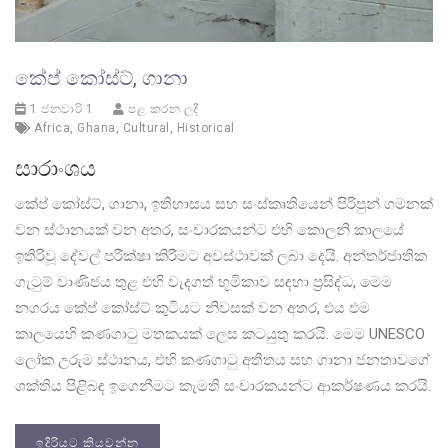
කේප් කෝස්ට්, ගානා
1 ජනවාරි 1
පළ කරන ලදී
Africa
,
Ghana
,
Cultural
,
Historical
සාරාංශය
කේප් කෝස්ට්, ගානා, ඉතිහාසය සහ සංස්කෘතියෙන් පිරිපුන් ගමනක්
වන ස්ථානයක් වන අතර, සංචාරකයන්ට එහි කොලනි කාලයේ
ඉතිරිවූ දේවල් පරීක්ෂා කිරීමට අවස්ථාවක් ලබා දෙයි. අන්තර්ජාතික
ගැටුම් වාණිජය තුළ එහි වැදගත් භූමිකාව සඳහා ප්‍රසිද්ධ, මෙම
නගරය කේප් කෝස්ට් කුටියට නිවසක් වන අතර, එය එම
කාලයෙහි කණගාටු මතකයක් ලෙස කටයුතු කරයි. මෙම UNESCO
ලෝක උරුම ස්ථානය, එහි කණගාටු අතීතය සහ ගානා ජනතාවගේ
ශක්තිය පිළිබඳ ඉගෙනීමට කැමති සංචාරකයන්ට ආකර්ෂණය කරයි.
ඉදිරියට කියවන්න