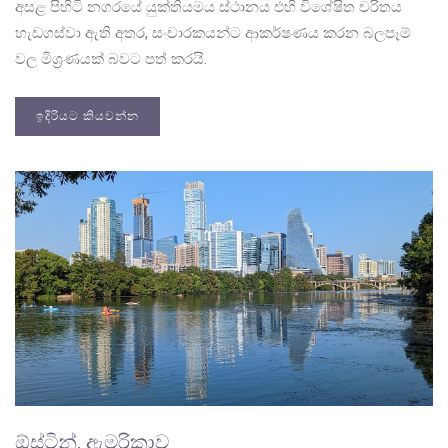
අසළ පිහිටි නගරයේ යුක්තියමය ස්ථානය එහි විශේෂිත චරිතය
හැඩගස්වා ඇති අතර, සංචාරකයන්ට ආකර්ෂණය කරන බලපෑම්
වල මිශ්‍රණයක් බවට පත් කරයි.
ඉදිරියට කියවන්න
ඕස්ටින්, ඇමරිකාව