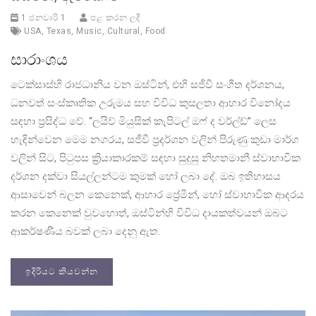
1 ජනවාරි 1
පළ කරන ලදී
USA
,
Texas
,
Music
,
Cultural
,
Food
සාරාංශය
ටෙක්සාස්හි රාජධානිය වන ඔස්ටින්, එහි සජීවී සංගීත දර්ශනය,
ධනවත් සංස්කෘතික උරුමය සහ විවිධ කුසලතා ආහාර විනෝදය
සඳහා ප්‍රසිද්ධ වේ. “ලයිව් මියුසික් කැපිටල් ඔෆ් ද වර්ල්ඩ්” ලෙස
හැඳින්වෙන මෙම නගරය, සජීවී ප්‍රදර්ශන වලින් පිරුණු කුඩා මාර්ග
වලින් සිට, පිටුපස ක්‍රියාකාරකම් සඳහා සුදුසු නිහතමානී ස්වාභාවික
දර්ශන දක්වා සියල්ලන්ටම කුමක් හෝ ලබා දේ. ඔබ ඉතිහාසය
ආසාවෙන් බලන කෙනෙක්, ආහාර ප්‍රේමීන්, හෝ ස්වාභාවික ආදරය
කරන කෙනෙක් වුවහොත්, ඔස්ටින්හි විවිධ දායකත්වයන් ඔබට
ආකර්ෂණීය බවක් ලබා දෙනු ඇත.
ඉදිරියට කියවන්න