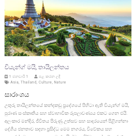
චියැන්ග් මයි, තායිලන්තය
1 ජනවාරි 1
පළ කරන ලදී
Asia
,
Thailand
,
Culture
,
Nature
සාරාංශය
උතුරු තායිලන්තයේ කන්දකඩු ප්‍රදේශයේ පිහිටා ඇති චියැන්ග් මයි,
පුරාණ සංස්කෘතිය සහ ස්වාභාවික රූපලාවණ්‍යය එකට ගෙන එයි.
අලංකාර මන්දිර, ජීවිතය පිරුණු උත්සව සහ සාදරයෙන් පිළිගන්නා
දේශීය ජනතාව සඳහා ප්‍රසිද්ධ මෙම නගරය, විවේකය සහ