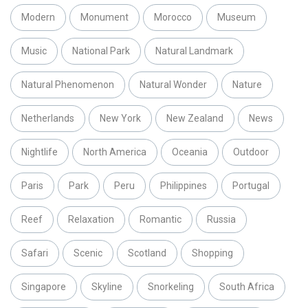
Modern
Monument
Morocco
Museum
Music
National Park
Natural Landmark
Natural Phenomenon
Natural Wonder
Nature
Netherlands
New York
New Zealand
News
Nightlife
North America
Oceania
Outdoor
Paris
Park
Peru
Philippines
Portugal
Reef
Relaxation
Romantic
Russia
Safari
Scenic
Scotland
Shopping
Singapore
Skyline
Snorkeling
South Africa