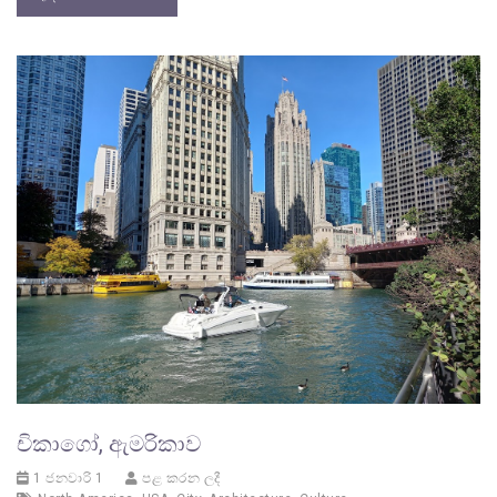
චිකාගෝ, ඇමරිකාව
1 ජනවාරි 1
පළ කරන ලදී