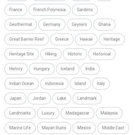
France
French Polynesia
Gardens
Geothermal
Germany
Geysers
Ghana
Great Barrier Reef
Greece
Hawaii
Heritage
Heritage Site
Hiking
Historic
Historical
History
Hungary
Iceland
India
Indian Ocean
Indonesia
Island
Italy
Japan
Jordan
Lake
Landmark
Landmarks
Luxury
Madagascar
Malaysia
Marine Life
Mayan Ruins
Mexico
Middle East