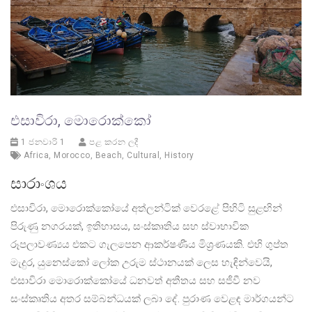
එසාවිරා, මොරොක්කෝ
1 ජනවාරි 1
පළ කරන ලදී
Africa
,
Morocco
,
Beach
,
Cultural
,
History
සාරාංශය
එසාවිරා, මොරොක්කෝයේ අත්ලන්ටික් වෙරළේ පිහිටි සුළඟින්
පිරුණු නගරයක්, ඉතිහාසය, සංස්කෘතිය සහ ස්වාභාවික
රූපලාවණ්‍යය එකට ගැලපෙන ආකර්ෂණීය මිශ්‍රණයකි. එහි ගුප්ත
මැදුර, යුනෙස්කෝ ලෝක උරුම ස්ථානයක් ලෙස හැඳින්වෙයි,
එසාවිරා මොරොක්කෝයේ ධනවත් අතීතය සහ සජීවී නව
සංස්කෘතිය අතර සම්බන්ධයක් ලබා දේ. පුරාණ වෙළඳ මාර්ගයන්ට