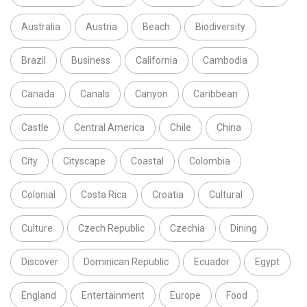
Australia
Austria
Beach
Biodiversity
Brazil
Business
California
Cambodia
Canada
Canals
Canyon
Caribbean
Castle
Central America
Chile
China
City
Cityscape
Coastal
Colombia
Colonial
Costa Rica
Croatia
Cultural
Culture
Czech Republic
Czechia
Dining
Discover
Dominican Republic
Ecuador
Egypt
England
Entertainment
Europe
Food