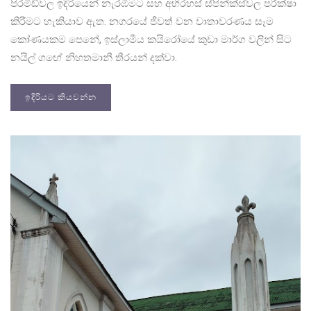
පිරමීඩ්වල ඉදිරියෙන් නැරඹීමට සහ අභිරහස් ස්පින්ක්ස්වල පරීක්ෂා
කිරීමට හැකියාව ඇත. නගරයේ ජීවත් වන වාතාවරණය සෑම
කෝණයකම පෙනේ, ඉස්ලාමීය කයිරෝයේ කුඩා මාර්ග වලින් සිට
නයිල් ගඟේ නිහතමානී තීරයන් දක්වා.
ඉදිරියට කියවන්න