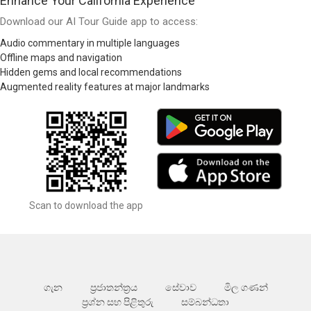
Enhance Your California Experience
Download our AI Tour Guide app to access:
Audio commentary in multiple languages
Offline maps and navigation
Hidden gems and local recommendations
Augmented reality features at major landmarks
Scan to download the app
ගැන
ප්‍රජාතන්ත්‍රය
සේවාව
මිල ගණන්
ප්‍රශ්න සහ පිළිතුරු
සම්බන්ධතා