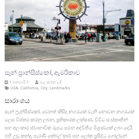
සෑන් ප්‍රාන්සිස්කෝ, ඇමරිකාව
1 ජනවාරි 1
පළ කරන ලදී
USA
,
California
,
City
,
Landmarks
සාරාංශය
සෑන් ෆ්‍රැන්සිස්කෝ, වෙනත් කිසිදු නගරයක් වැනි නොවන නගරයක්
ලෙස විස්තර කරනු ලබන, ප්‍රතිකාරක ලක්ෂණ, විවිධ සංස්කෘතින්
සහ අලංකාර ස්වාභාවික රූපය සමඟ අද්විතීය මිශ්‍රණයක් ලබා දෙයි.
එහි උඩු කන්ද, පැරණි කේබල් කාර් සහ ලෝක ප්‍රසිද්ධ ගෝල්ඩන්