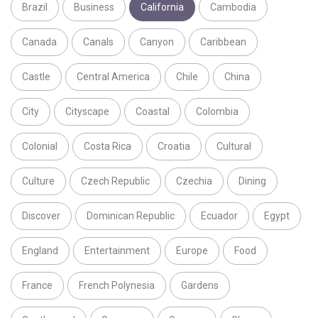
Brazil
Business
California
Cambodia
Canada
Canals
Canyon
Caribbean
Castle
Central America
Chile
China
City
Cityscape
Coastal
Colombia
Colonial
Costa Rica
Croatia
Cultural
Culture
Czech Republic
Czechia
Dining
Discover
Dominican Republic
Ecuador
Egypt
England
Entertainment
Europe
Food
France
French Polynesia
Gardens