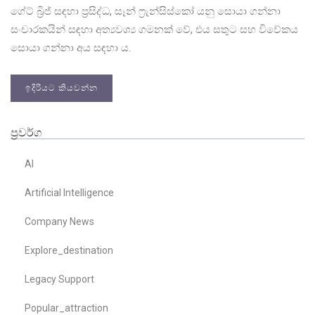
ගේට් බ්‍රිජ් සඳහා ප්‍රසිද්ධ, සෑන් ෆ්‍රැන්සිස්කෝ යනු සොයා ගන්නා
සංචාරකයින් සඳහා අත්‍යවශ්‍ය ගමනක් වේ, එය සතුට සහ විවේකය
සොයා ගන්නා අය සඳහා ය.
ඉදිරියට කියවන්න
ප්‍රවර්ග
AI
Artificial Intelligence
Company News
Explore_destination
Legacy Support
Popular_attraction