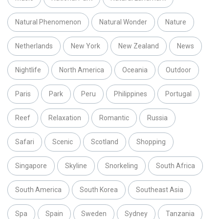
Natural Phenomenon
Natural Wonder
Nature
Netherlands
New York
New Zealand
News
Nightlife
North America
Oceania
Outdoor
Paris
Park
Peru
Philippines
Portugal
Reef
Relaxation
Romantic
Russia
Safari
Scenic
Scotland
Shopping
Singapore
Skyline
Snorkeling
South Africa
South America
South Korea
Southeast Asia
Spa
Spain
Sweden
Sydney
Tanzania