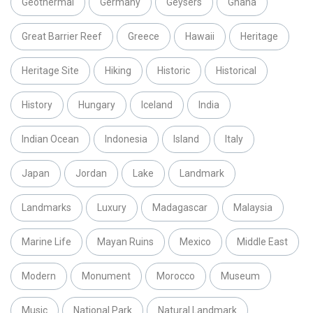
Geothermal
Germany
Geysers
Ghana
Great Barrier Reef
Greece
Hawaii
Heritage
Heritage Site
Hiking
Historic
Historical
History
Hungary
Iceland
India
Indian Ocean
Indonesia
Island
Italy
Japan
Jordan
Lake
Landmark
Landmarks
Luxury
Madagascar
Malaysia
Marine Life
Mayan Ruins
Mexico
Middle East
Modern
Monument
Morocco
Museum
Music
National Park
Natural Landmark