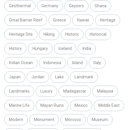
Geothermal
Germany
Geysers
Ghana
Great Barrier Reef
Greece
Hawaii
Heritage
Heritage Site
Hiking
Historic
Historical
History
Hungary
Iceland
India
Indian Ocean
Indonesia
Island
Italy
Japan
Jordan
Lake
Landmark
Landmarks
Luxury
Madagascar
Malaysia
Marine Life
Mayan Ruins
Mexico
Middle East
Modern
Monument
Morocco
Museum