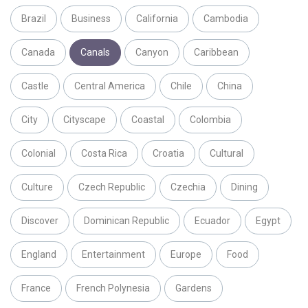
Brazil
Business
California
Cambodia
Canada
Canals
Canyon
Caribbean
Castle
Central America
Chile
China
City
Cityscape
Coastal
Colombia
Colonial
Costa Rica
Croatia
Cultural
Culture
Czech Republic
Czechia
Dining
Discover
Dominican Republic
Ecuador
Egypt
England
Entertainment
Europe
Food
France
French Polynesia
Gardens