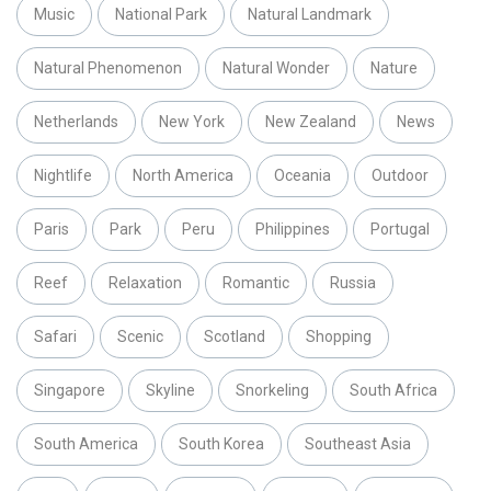
Music
National Park
Natural Landmark
Natural Phenomenon
Natural Wonder
Nature
Netherlands
New York
New Zealand
News
Nightlife
North America
Oceania
Outdoor
Paris
Park
Peru
Philippines
Portugal
Reef
Relaxation
Romantic
Russia
Safari
Scenic
Scotland
Shopping
Singapore
Skyline
Snorkeling
South Africa
South America
South Korea
Southeast Asia