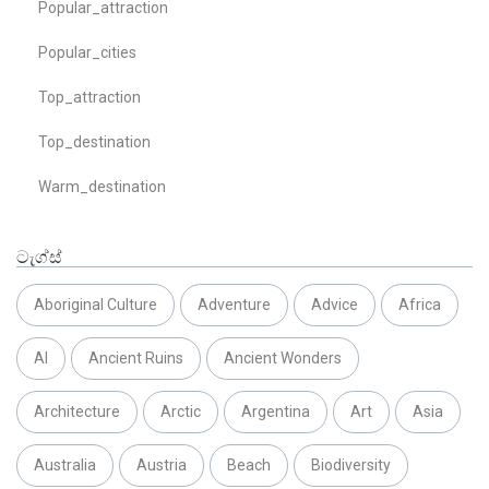
Popular_attraction
Popular_cities
Top_attraction
Top_destination
Warm_destination
ටැග්ස්
Aboriginal Culture
Adventure
Advice
Africa
AI
Ancient Ruins
Ancient Wonders
Architecture
Arctic
Argentina
Art
Asia
Australia
Austria
Beach
Biodiversity