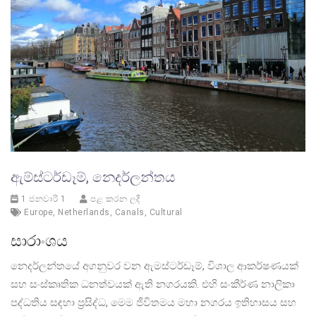
ඇම්ස්ටර්ඩෑම්, නෙදර්ලන්තය
1 ජනවාරි 1
පළ කරන ලදී
Europe
,
Netherlands
,
Canals
,
Cultural
සාරාංශය
නෙදර්ලන්තයේ අගනුවර වන ඇමස්ටර්ඩෑම්, විශාල ආකර්ෂණයක්
සහ සංස්කෘතික ධනත්වයක් ඇති නගරයකි. එහි සංකීර්ණ නාලිකා
පද්ධතිය සඳහා ප්‍රසිද්ධ, මෙම ජීවිතමය මහා නගරය ඉතිහාසය සහ