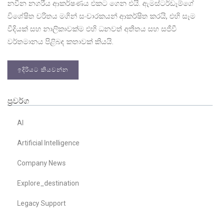
නවීන නගරීය ආකර්ෂණය එකට ගෙන එයි. ඇමස්ටර්ඩෑම්ගේ
විශේෂිත චරිතය මගින් සංචාරකයන් ආකර්ෂිත කරයි, එහි සෑම
වීදියක් සහ නාලිකාවක්ම එහි ධනවත් අතීතය සහ සජීවී
වර්තමානය පිළිබඳ කතාවක් කියයි.
ඉදිරියට කියවන්න
ප්‍රවර්ග
AI
Artificial Intelligence
Company News
Explore_destination
Legacy Support