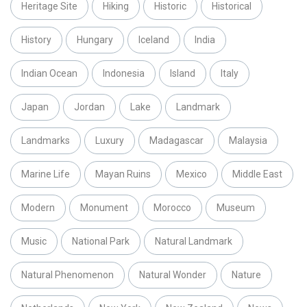
Heritage Site
Hiking
Historic
Historical
History
Hungary
Iceland
India
Indian Ocean
Indonesia
Island
Italy
Japan
Jordan
Lake
Landmark
Landmarks
Luxury
Madagascar
Malaysia
Marine Life
Mayan Ruins
Mexico
Middle East
Modern
Monument
Morocco
Museum
Music
National Park
Natural Landmark
Natural Phenomenon
Natural Wonder
Nature