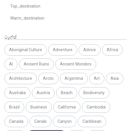
Top_destination
Warm_destination
ටැග්ස්
Aboriginal Culture
Adventure
Advice
Africa
AI
Ancient Ruins
Ancient Wonders
Architecture
Arctic
Argentina
Art
Asia
Australia
Austria
Beach
Biodiversity
Brazil
Business
California
Cambodia
Canada
Canals
Canyon
Caribbean