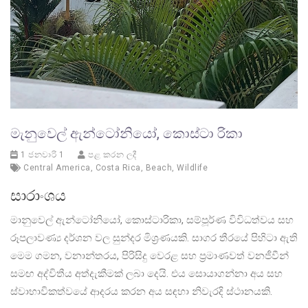
මැනුවෙල් ඇන්ටෝනියෝ, කොස්ටා රිකා
1 ජනවාරි 1
පළ කරන ලදී
Central America
,
Costa Rica
,
Beach
,
Wildlife
සාරාංශය
මානුවෙල් ඇන්ටෝනියෝ, කොස්ටාරිකා, සම්පූර්ණ විවිධත්වය සහ
රූපලාවණ්‍ය දර්ශන වල සුන්දර මිශ්‍රණයකි. සාගර තීරයේ පිහිටා ඇති
මෙම ගමන, වනාන්තරය, පිරිසිදු වෙරළ සහ ප්‍රමාණවත් වනජීවීන්
සමඟ අද්විතීය අත්දැකීමක් ලබා දෙයි. එය සොයාගන්නා අය සහ
ස්වාභාවිකත්වයේ ආදරය කරන අය සඳහා නිවැරදි ස්ථානයකි.