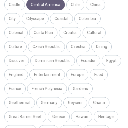
Castle
Central America
Chile
China
City
Cityscape
Coastal
Colombia
Colonial
Costa Rica
Croatia
Cultural
Culture
Czech Republic
Czechia
Dining
Discover
Dominican Republic
Ecuador
Egypt
England
Entertainment
Europe
Food
France
French Polynesia
Gardens
Geothermal
Germany
Geysers
Ghana
Great Barrier Reef
Greece
Hawaii
Heritage