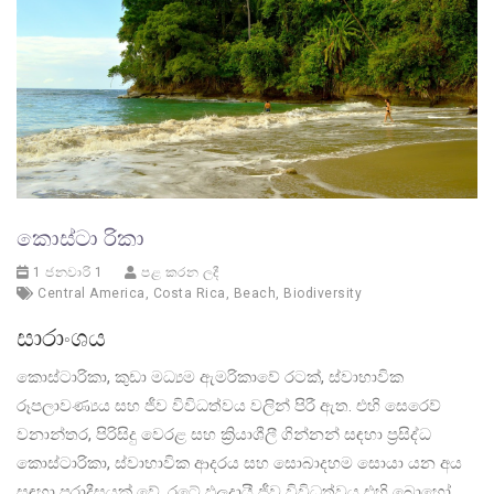
කොස්ටා රිකා
1 ජනවාරි 1
පළ කරන ලදී
Central America
,
Costa Rica
,
Beach
,
Biodiversity
සාරාංශය
කොස්ටාරිකා, කුඩා මධ්‍යම ඇමරිකාවේ රටක්, ස්වාභාවික
රූපලාවණ්‍යය සහ ජීව විවිධත්වය වලින් පිරී ඇත. එහි සෙරෙව්
වනාන්තර, පිරිසිදු වෙරළ සහ ක්‍රියාශීලී ගින්නන් සඳහා ප්‍රසිද්ධ
කොස්ටාරිකා, ස්වාභාවික ආදරය සහ සොබාදහම සොයා යන අය
සඳහා පරාදීසයක් වේ. රටේ ඵලදායී ජීව විවිධත්වය එහි බොහෝ