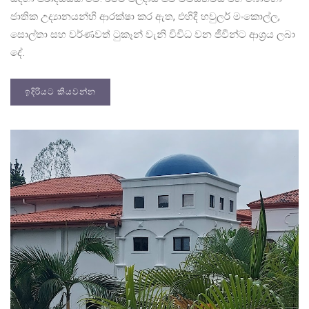
ජාතික උද්‍යානයන්හි ආරක්ෂා කර ඇත, එහිදී හවුලර් මංකොල්ල,
සොල්තා සහ වර්ණවත් ටුකෑන් වැනි විවිධ වන ජීවීන්ට ආශ්‍රය ලබා
දේ.
ඉදිරියට කියවන්න