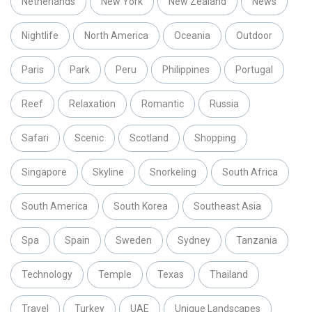
Netherlands
New York
New Zealand
News
Nightlife
North America
Oceania
Outdoor
Paris
Park
Peru
Philippines
Portugal
Reef
Relaxation
Romantic
Russia
Safari
Scenic
Scotland
Shopping
Singapore
Skyline
Snorkeling
South Africa
South America
South Korea
Southeast Asia
Spa
Spain
Sweden
Sydney
Tanzania
Technology
Temple
Texas
Thailand
Travel
Turkey
UAE
Unique Landscapes