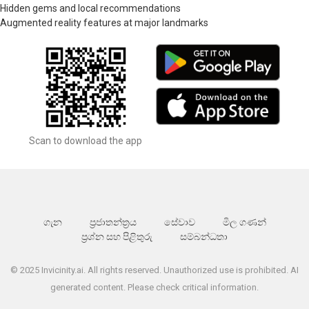
Hidden gems and local recommendations
Augmented reality features at major landmarks
Scan to download the app
ගැන
ප්‍රජාතන්ත්‍රය
සේවාව
මිල ගණන්
ප්‍රශ්න සහ පිළිතුරු
සම්බන්ධතා
© 2025 Invicinity.ai. All rights reserved. Unauthorized use is prohibited. AI
generated content. Please check critical information.