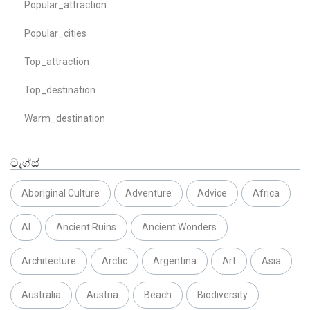
Popular_attraction
Popular_cities
Top_attraction
Top_destination
Warm_destination
ටැග්ස්
Aboriginal Culture
Adventure
Advice
Africa
AI
Ancient Ruins
Ancient Wonders
Architecture
Arctic
Argentina
Art
Asia
Australia
Austria
Beach
Biodiversity