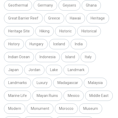
Geothermal
Germany
Geysers
Ghana
Great Barrier Reef
Greece
Hawaii
Heritage
Heritage Site
Hiking
Historic
Historical
History
Hungary
Iceland
India
Indian Ocean
Indonesia
Island
Italy
Japan
Jordan
Lake
Landmark
Landmarks
Luxury
Madagascar
Malaysia
Marine Life
Mayan Ruins
Mexico
Middle East
Modern
Monument
Morocco
Museum