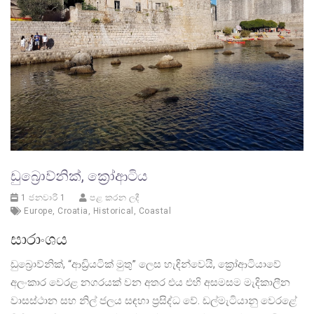
ඩුබ්‍රොව්නික්, ක්‍රෝආටිය
1 ජනවාරි 1
පළ කරන ලදී
Europe
,
Croatia
,
Historical
,
Coastal
සාරාංශය
ඩුබ්‍රොව්නික්, “ආඩ්‍රියටික් මුතු” ලෙස හැඳින්වෙයි, ක්‍රෝආටියාවේ
අලංකාර වෙරළ නගරයක් වන අතර එය එහි අසමසම මැදිකාලීන
වාසස්ථාන සහ නිල් ජලය සඳහා ප්‍රසිද්ධ වේ. ඩල්මැටියානු වෙරළේ