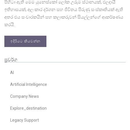
පිහිටා ඇති මෙම යුනෙස්කෝ ලෝක උරුම ස්ථානයක්, ඵලදායී
ඉතිහාසයක්, අලංකාර දර්ශන සහ ජීවිතය පිරුණු සංස්කෘතියක් ඇති
අතර එය සංචාරකයින් සහ කලාකරුවන් සියල්ලන්ගේ ආකර්ෂණය
කරයි.
ඉදිරියට කියවන්න
ප්‍රවර්ග
AI
Artificial Intelligence
Company News
Explore_destination
Legacy Support