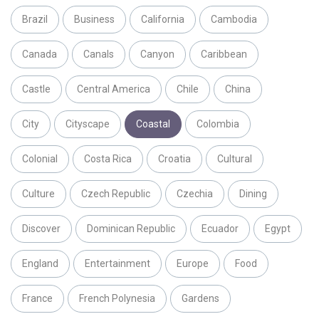
Brazil
Business
California
Cambodia
Canada
Canals
Canyon
Caribbean
Castle
Central America
Chile
China
City
Cityscape
Coastal
Colombia
Colonial
Costa Rica
Croatia
Cultural
Culture
Czech Republic
Czechia
Dining
Discover
Dominican Republic
Ecuador
Egypt
England
Entertainment
Europe
Food
France
French Polynesia
Gardens