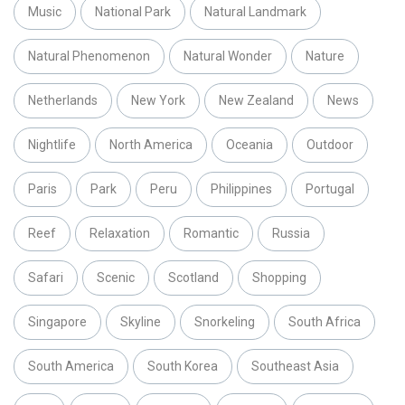
Music
National Park
Natural Landmark
Natural Phenomenon
Natural Wonder
Nature
Netherlands
New York
New Zealand
News
Nightlife
North America
Oceania
Outdoor
Paris
Park
Peru
Philippines
Portugal
Reef
Relaxation
Romantic
Russia
Safari
Scenic
Scotland
Shopping
Singapore
Skyline
Snorkeling
South Africa
South America
South Korea
Southeast Asia