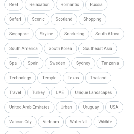
Reef
Relaxation
Romantic
Russia
Safari
Scenic
Scotland
Shopping
Singapore
Skyline
Snorkeling
South Africa
South America
South Korea
Southeast Asia
Spa
Spain
Sweden
Sydney
Tanzania
Technology
Temple
Texas
Thailand
Travel
Turkey
UAE
Unique Landscapes
United Arab Emirates
Urban
Uruguay
USA
Vatican City
Vietnam
Waterfall
Wildlife