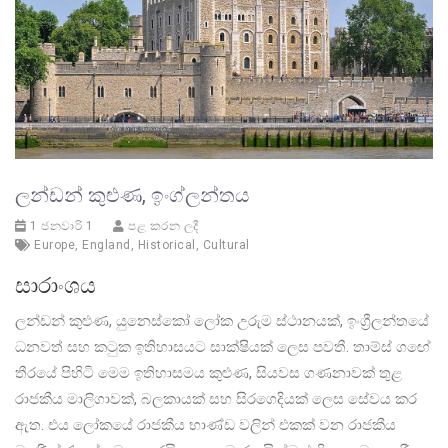
ලන්ඩන් කුළුණ, ඉංග්ලන්තය
1 ජනවාරි 1
පළ කරන ලදී
Europe
,
England
,
Historical
,
Cultural
සාරාංශය
ලන්ඩන් කුළුණ, යුනෙස්කෝ ලෝක උරුම ස්ථානයක්, ඉංග්‍රීලන්තයේ
ධනවත් සහ කටුක ඉතිහාසයට සාක්ෂියක් ලෙස පවතී. තාම්ස් ගඟේ
තීරයේ පිහිටි මෙම ඉතිහාසමය කුළුණ, සියවස ගණනාවක් තුළ
රාජකීය මාලිගාවක්, බලකායක් සහ සිරගෙදියක් ලෙස සේවය කර
ඇත. එය ලෝකයේ රාජකීය භාණ්ඩ වලින් එකක් වන රාජකීය