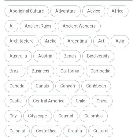
Aboriginal Culture
Adventure
Advice
Africa
AI
Ancient Ruins
Ancient Wonders
Architecture
Arctic
Argentina
Art
Asia
Australia
Austria
Beach
Biodiversity
Brazil
Business
California
Cambodia
Canada
Canals
Canyon
Caribbean
Castle
Central America
Chile
China
City
Cityscape
Coastal
Colombia
Colonial
Costa Rica
Croatia
Cultural