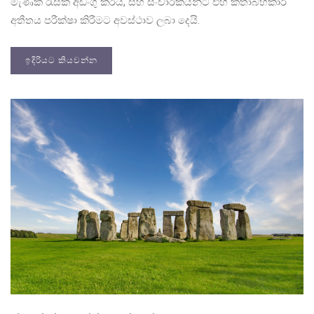
මැණික් රැසක් අඩංගු කරයි, සහ සංචාරකයින්ට එහි කතාබහකාරී
අතීතය පරීක්ෂා කිරීමට අවස්ථාව ලබා දෙයි.
ඉදිරියට කියවන්න