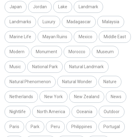
Japan
Jordan
Lake
Landmark
Landmarks
Luxury
Madagascar
Malaysia
Marine Life
Mayan Ruins
Mexico
Middle East
Modern
Monument
Morocco
Museum
Music
National Park
Natural Landmark
Natural Phenomenon
Natural Wonder
Nature
Netherlands
New York
New Zealand
News
Nightlife
North America
Oceania
Outdoor
Paris
Park
Peru
Philippines
Portugal