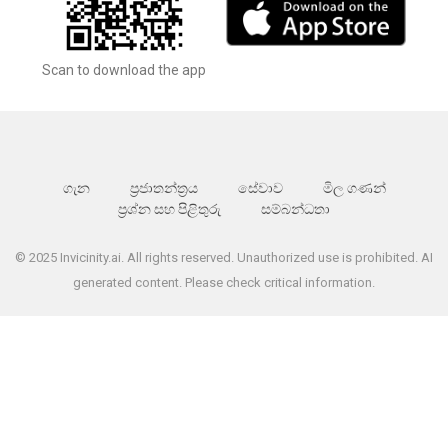
Scan to download the app
ගැන
ප්‍රජාතන්ත්‍රය
සේවාව
මිල ගණන්
ප්‍රශ්න සහ පිළිතුරු
සම්බන්ධතා
© 2025 Invicinity.ai. All rights reserved. Unauthorized use is prohibited. AI
generated content. Please check critical information.