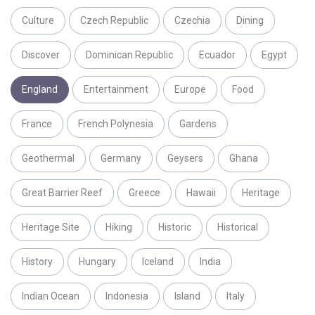
Culture
Czech Republic
Czechia
Dining
Discover
Dominican Republic
Ecuador
Egypt
England
Entertainment
Europe
Food
France
French Polynesia
Gardens
Geothermal
Germany
Geysers
Ghana
Great Barrier Reef
Greece
Hawaii
Heritage
Heritage Site
Hiking
Historic
Historical
History
Hungary
Iceland
India
Indian Ocean
Indonesia
Island
Italy