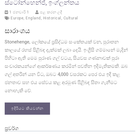
ස්ටෝන්හෙන්ජ්, ඉංග්ලන්තය
1 ජනවාරි 1
පළ කරන ලදී
Europe
,
England
,
Historical
,
Cultural
සාරාංශය
Stonehenge, ලෝකයේ ප්‍රසිද්ධම සංකේතයක් වන, පුරාතන
කාලයේ රහස් පිළිබඳ දැක්මක් ලබා දෙයි. ඉංග්‍රීසි ගම්මානේ මැදින්
පිහිටා ඇති මෙම පුරාණ ගල් වටය, සියවස ගණනාවක් පුරා
සංචාරකයන්ගේ ආකර්ෂණය කරමින් පවතින ඉදිමැතිකමකි. ඔබ
ගල් අතරින් යන විට, ඔබට 4,000 වසරකට පෙර එය ඉදි කළ
ජනතාව සහ එය සේවය කළ අරමුණ පිළිබඳ සිතා ගැනීමට
නොහැකි වේ.
ඉදිරියට කියවන්න
ප්‍රවර්ග