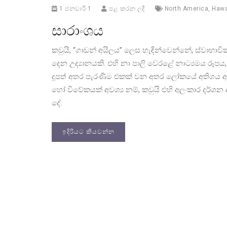
1 ජනවාරි 1
පළ කරන ලදී
North America
,
Hawa
සාරාංශය
කවුයි, “ගාඩන් අයිලය” ලෙස හැඳින්වෙන්නේ, ස්වාභාවි
දෙන උද්‍යානයකි. එහි නා පාලි වෙරළේ නාට්‍යමය රූපය, 
දූපත් අතර පැරණිම එකක් වන අතර ලෝකයේ අතිශය අ
හෝ විවේකයක් අවශ්‍ය නම්, කවුයි එහි අලංකාර දර්ශ
දේ.
ඉදිරියට කියවන්න