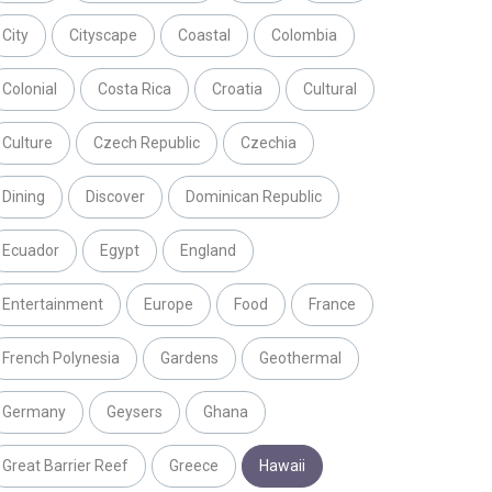
City
Cityscape
Coastal
Colombia
Colonial
Costa Rica
Croatia
Cultural
Culture
Czech Republic
Czechia
Dining
Discover
Dominican Republic
Ecuador
Egypt
England
Entertainment
Europe
Food
France
French Polynesia
Gardens
Geothermal
Germany
Geysers
Ghana
Great Barrier Reef
Greece
Hawaii