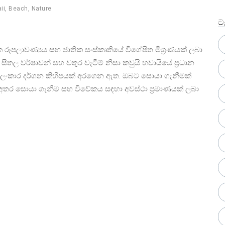
ii
,
Beach
,
Nature
ටැ
ක රූපලාවණ්‍යය සහ ජාතික සංස්කෘතියේ විශේෂිත මිශ්‍රණයක් ලබා
සීතල වර්ෂාවන් සහ වතුර වැටීම් නිසා කවුයි හවායියේ ප්‍රධාන
ලංකාර දර්ශන කිහිපයක් අරගෙන ඇත. ඔබට සොයා ගැනීමක්
න අතර සොයා ගැනීම සහ විවේකය සඳහා අවස්ථා ප්‍රමාණයක් ලබා