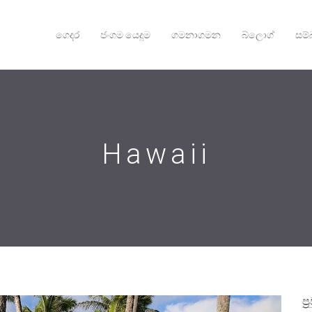
ගෙදර
ජංගම යෙදුම
ගමනාගමන
බ්ලොග්
සම්
Hawaii
ප්