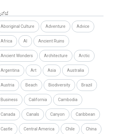
ග්ස්
Aboriginal Culture
Adventure
Advice
Africa
AI
Ancient Ruins
Ancient Wonders
Architecture
Arctic
Argentina
Art
Asia
Australia
Austria
Beach
Biodiversity
Brazil
Business
California
Cambodia
Canada
Canals
Canyon
Caribbean
Castle
Central America
Chile
China