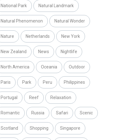
National Park
Natural Landmark
Natural Phenomenon
Natural Wonder
Nature
Netherlands
New York
New Zealand
News
Nightlife
North America
Oceania
Outdoor
Paris
Park
Peru
Philippines
Portugal
Reef
Relaxation
Romantic
Russia
Safari
Scenic
Scotland
Shopping
Singapore