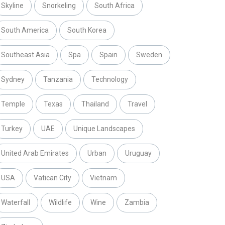
Skyline
Snorkeling
South Africa
South America
South Korea
Southeast Asia
Spa
Spain
Sweden
Sydney
Tanzania
Technology
Temple
Texas
Thailand
Travel
Turkey
UAE
Unique Landscapes
United Arab Emirates
Urban
Uruguay
USA
Vatican City
Vietnam
Waterfall
Wildlife
Wine
Zambia