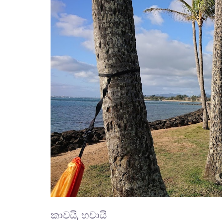
කාවයි, හවායි