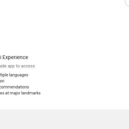
i Experience
ide app to access:
tiple languages
ion
recommendations
res at major landmarks