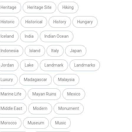
Heritage
Heritage Site
Hiking
Historic
Historical
History
Hungary
Iceland
India
Indian Ocean
Indonesia
Island
Italy
Japan
Jordan
Lake
Landmark
Landmarks
Luxury
Madagascar
Malaysia
Marine Life
Mayan Ruins
Mexico
Middle East
Modern
Monument
Morocco
Museum
Music