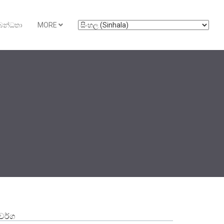
බන්ධතා
MORE
‍රවර්ග