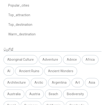
Popular_cities
Top_attraction
Top_destination
Warm_destination
ටැග්ස්
Aboriginal Culture
Adventure
Advice
Africa
AI
Ancient Ruins
Ancient Wonders
Architecture
Arctic
Argentina
Art
Asia
Australia
Austria
Beach
Biodiversity