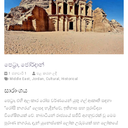
පෙට්‍රා, ජෝර්දාන්
1 ජනවාරි 1
පළ කරන ලදී
Middle East
,
Jordan
,
Cultural
,
Historical
සාරාංශය
පෙට්‍රා, එහි අලංකාර රෝස වර්ණයෙන් යුතු ගල් ආකෘති සඳහා
“රෝසී නගරය” ලෙසද හැඳින්වේ, ඉතිහාස සහ පුරාවිද්‍යා
විශේෂිතයක් වේ. නබාටියන් රාජ්‍යයේ සජීවී අගනුවරක් වූ මෙම
පුරාණ නගරය, දැන් යුනෙස්කෝ ලෝක උරුමයක් සහ ලෝකයේ