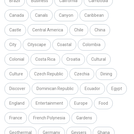
Brazil
Business
California
Cambodia
Canada
Canals
Canyon
Caribbean
Castle
Central America
Chile
China
City
Cityscape
Coastal
Colombia
Colonial
Costa Rica
Croatia
Cultural
Culture
Czech Republic
Czechia
Dining
Discover
Dominican Republic
Ecuador
Egypt
England
Entertainment
Europe
Food
France
French Polynesia
Gardens
Geothermal
Germany
Geysers
Ghana