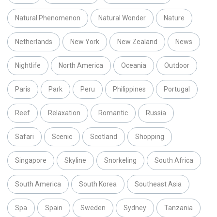
Natural Phenomenon
Natural Wonder
Nature
Netherlands
New York
New Zealand
News
Nightlife
North America
Oceania
Outdoor
Paris
Park
Peru
Philippines
Portugal
Reef
Relaxation
Romantic
Russia
Safari
Scenic
Scotland
Shopping
Singapore
Skyline
Snorkeling
South Africa
South America
South Korea
Southeast Asia
Spa
Spain
Sweden
Sydney
Tanzania