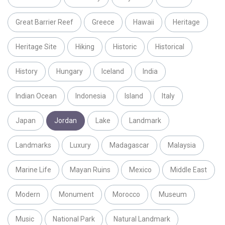
Great Barrier Reef
Greece
Hawaii
Heritage
Heritage Site
Hiking
Historic
Historical
History
Hungary
Iceland
India
Indian Ocean
Indonesia
Island
Italy
Japan
Jordan
Lake
Landmark
Landmarks
Luxury
Madagascar
Malaysia
Marine Life
Mayan Ruins
Mexico
Middle East
Modern
Monument
Morocco
Museum
Music
National Park
Natural Landmark