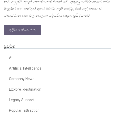
නව අලුත්ම අරුත් සතුන්ගෙන් එකක් වේ. දකුණු ජෝර්දානයේ කුඩා
මැදුරන් සහ කන්දන් අතර පිහිටා ඇති පෙට්‍රා, එහි ගල් කපාගත්
වාසස්ථාන සහ ජල නාලිකා පද්ධතිය සඳහා ප්‍රසිද්ධ වේ.
ඉදිරියට කියවන්න
ප්‍රවර්ග
AI
Artificial Intelligence
Company News
Explore_destination
Legacy Support
Popular_attraction