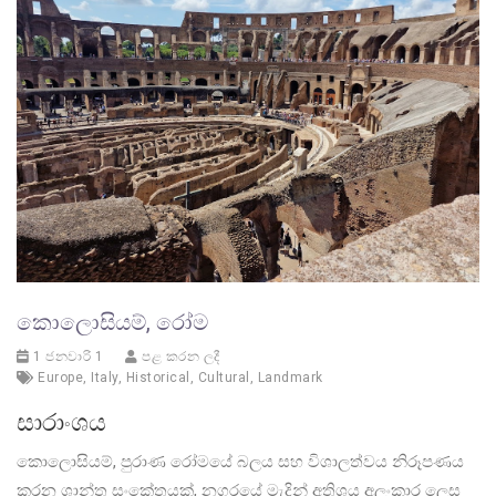
කොලොසියම්, රෝම
1 ජනවාරි 1
පළ කරන ලදී
Europe
,
Italy
,
Historical
,
Cultural
,
Landmark
සාරාංශය
කොලොසියම්, පුරාණ රෝමයේ බලය සහ විශාලත්වය නිරූපණය
කරන ශාන්ත සංකේතයක්, නගරයේ මැදින් අතිශය අලංකාර ලෙස