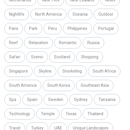
Netherlands
New York
New Zealand
News
Nightlife
North America
Oceania
Outdoor
Paris
Park
Peru
Philippines
Portugal
Reef
Relaxation
Romantic
Russia
Safari
Scenic
Scotland
Shopping
Singapore
Skyline
Snorkeling
South Africa
South America
South Korea
Southeast Asia
Spa
Spain
Sweden
Sydney
Tanzania
Technology
Temple
Texas
Thailand
Travel
Turkey
UAE
Unique Landscapes