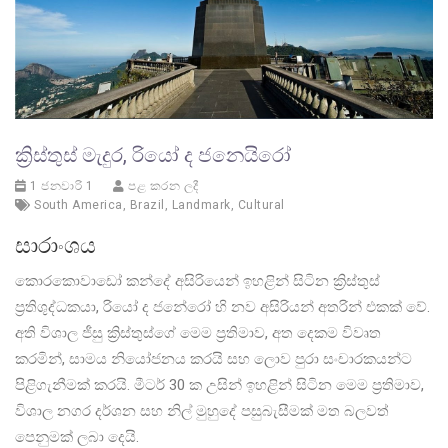
ක්‍රිස්තුස් මැදුර, රියෝ ද ජනෙයිරෝ
1 ජනවාරි 1
පළ කරන ලදී
South America
,
Brazil
,
Landmark
,
Cultural
සාරාංශය
කොරකොවාඩෝ කන්දේ අසිරියෙන් ඉහළින් සිටින ක්‍රිස්තුස්
ප්‍රතිශුද්ධකයා, රියෝ ද ජනේරෝ හි නව අසිරියන් අතරින් එකක් වේ.
අති විශාල ජීසු ක්‍රිස්තුස්ගේ මෙම ප්‍රතිමාව, අත දෙකම විවෘත
කරමින්, සාමය නියෝජනය කරයි සහ ලොව පුරා සංචාරකයන්ට
පිළිගැනීමක් කරයි. මීටර් 30 ක උසින් ඉහළින් සිටින මෙම ප්‍රතිමාව,
විශාල නගර දර්ශන සහ නිල් මුහුදේ පසුබැසීමක් මත බලවත්
පෙනුමක් ලබා දෙයි.