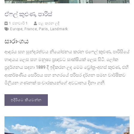
ඒෆල් කුළුණ, පාරිස්
1 ජනවාරි 1
පළ කරන ලදී
Europe
,
France
,
Paris
,
Landmark
සාරාංශය
ආදරය සහ සුන්දරත්වය නියෝජනය කරන එෆෙල් කුළුණ, පාරිසියේ
හෘදයය ලෙස සහ මනුෂ්‍ය ප්‍රඥාවට සාක්ෂියක් ලෙස සිටී. ලෝක
ප්‍රදර්ශනය සඳහා 1889 දී ඉදිකරන ලද මෙම ව්‍රෝත්‍ර-අහස් කුළුණ, එහි
ආකර්ෂණීය සෙරීපය සහ නගරයේ පරිසර දර්ශන සමඟ වාර්ෂිකව
මිලියන ගණනක් සංචාරකයන්ගේ අවධානය දිනා ගනී.
ඉදිරියට කියවන්න