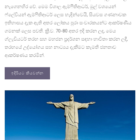
නැගෙනහිර වේ. මෙම විශාල ඇම්ෆිතිආටර්, මුල් වශයෙන්
ෆ්ලේවියන් ඇම්ෆිතිආටර් ලෙස හැඳින්වෙයි, සියවස ගණනාවක
ඉතිහාසය දැක ඇති අතර ලෝකය පුරා සංචාරකයන්ට ආකර්ෂණීය
ගමනක් ලෙස පවතී. ක්‍රි.ව. 70-80 අතර ඉදි කරන ලද, මෙය
ග්ලැඩියටර් තරඟ සහ මහජන ප්‍රදර්ශන සඳහා භාවිතා කරන ලදී,
තරඟයේ උද්යෝගය සහ නාට්‍යය දැකීමට කැමති ජනතාව
ආකර්ෂණය කරමින්.
ඉදිරියට කියවන්න