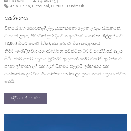
1 ජනවාරි 1
පළ කරන ලදී
Asia
,
China
,
Historical
,
Cultural
,
Landmark
සාරාංශය
චීනයේ මහ ගොඩනැගිල්ල, යුනෙස්කෝ ලෝක උරුම ස්ථානයක්,
චීනයේ උතුරු සීමාවන් පුරා දිවෙන අසමසම ගොඩනැගිල්ලක් වේ.
13,000 මීටර් පමණ දිගින්, එය පුරාණ චීන සම්ප්‍රදායේ
නිර්මාණශීලීත්වය සහ අධිෂ්ඨාන පවත්වන බවට සාක්ෂියක් ලෙස
සිටී. මෙම ප්‍රකට ව්‍යුහය මුලින්ම ආක්‍රමණයන්ට එරෙහි ආරක්ෂාව
සඳහා ඉදිකරන ලදී සහ දැන් චීනයේ ඵලදායී ඉතිහාසය සහ
සංස්කෘතික උරුමය නියෝජනය කරන ලද ලාංඡනයක් ලෙස සේවය
කරයි.
ඉදිරියට කියවන්න