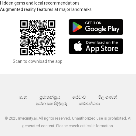
Hidden gems and local recommendations
Augmented reality features at major landmarks
Scan to download the app
ගැන
ප්‍රජාතන්ත්‍රය
සේවාව
මිල ගණන්
ප්‍රශ්න සහ පිළිතුරු
සම්බන්ධතා
© 2025 Invicinity.ai. All rights reserved. Unauthorized use is prohibited. AI
generated content. Please check critical information.