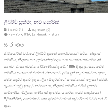
ලිබර්ටි ප්‍රතිමා, නව යෝර්ක්
1 ජනවාරි 1
පළ කරන ලදී
New York
,
USA
,
Landmark
,
History
සාරාංශය
නිව්යෝර්ක් වරායේ ලිබර්ටි දූපතේ ගෞරවයෙන් සිටින නිදහස්
කුමාරිය, නිදහස සහ ප්‍රජාතන්ත්‍රවාදය යන සංකේතයක් පමණක්
නොව, වාසනාවන්ත නිර්මාණයක්ද වේ. 1886 දී අනුශාසිත, මෙම
කුමාරිය ප්‍රංශයෙන් එක්සත් ජනපදයට ලබා දුන් තෑග්ගක් වන අතර,
මෙම දෙරට අතර දිගු කාලීන මිතුරන්ගේ සංකේතයක් ලෙසින් පවතී.
ඇයගේ කුඩු ඉහළට තබාගෙන, නිදහස් කුමාරිය එලිස් දූපතට
පැමිණෙන මිලියන ගණනක් ආගමනය කරන අයව සාදරයෙන්
පිළිගනිමින්, අපේක්ෂාව සහ අවස්ථාවන්ගේ කුමාරියක් බවට පත් වී
ඇත.