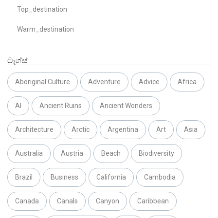
Top_destination
Warm_destination
ටැග්ස්
Aboriginal Culture
Adventure
Advice
Africa
AI
Ancient Ruins
Ancient Wonders
Architecture
Arctic
Argentina
Art
Asia
Australia
Austria
Beach
Biodiversity
Brazil
Business
California
Cambodia
Canada
Canals
Canyon
Caribbean