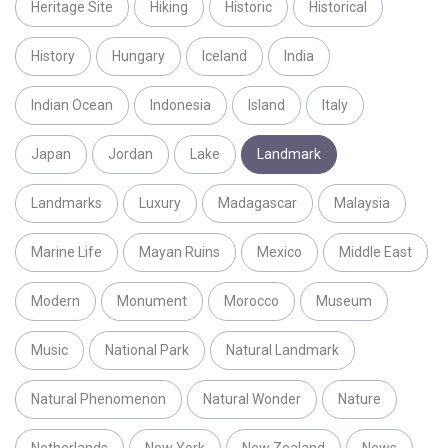
Heritage Site
Hiking
Historic
Historical
History
Hungary
Iceland
India
Indian Ocean
Indonesia
Island
Italy
Japan
Jordan
Lake
Landmark
Landmarks
Luxury
Madagascar
Malaysia
Marine Life
Mayan Ruins
Mexico
Middle East
Modern
Monument
Morocco
Museum
Music
National Park
Natural Landmark
Natural Phenomenon
Natural Wonder
Nature