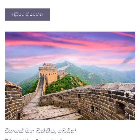
ඉදිරියට කියවන්න
චීනයේ මහ බිත්තිය, බේජින්