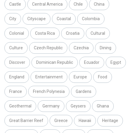
Castle
Central America
Chile
China
City
Cityscape
Coastal
Colombia
Colonial
Costa Rica
Croatia
Cultural
Culture
Czech Republic
Czechia
Dining
Discover
Dominican Republic
Ecuador
Egypt
England
Entertainment
Europe
Food
France
French Polynesia
Gardens
Geothermal
Germany
Geysers
Ghana
Great Barrier Reef
Greece
Hawaii
Heritage