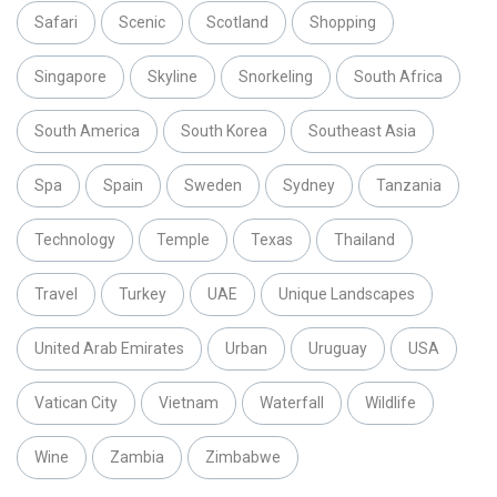
Safari
Scenic
Scotland
Shopping
Singapore
Skyline
Snorkeling
South Africa
South America
South Korea
Southeast Asia
Spa
Spain
Sweden
Sydney
Tanzania
Technology
Temple
Texas
Thailand
Travel
Turkey
UAE
Unique Landscapes
United Arab Emirates
Urban
Uruguay
USA
Vatican City
Vietnam
Waterfall
Wildlife
Wine
Zambia
Zimbabwe