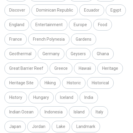
Discover
Dominican Republic
Ecuador
Egypt
England
Entertainment
Europe
Food
France
French Polynesia
Gardens
Geothermal
Germany
Geysers
Ghana
Great Barrier Reef
Greece
Hawaii
Heritage
Heritage Site
Hiking
Historic
Historical
History
Hungary
Iceland
India
Indian Ocean
Indonesia
Island
Italy
Japan
Jordan
Lake
Landmark