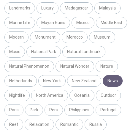
Landmarks
Luxury
Madagascar
Malaysia
Marine Life
Mayan Ruins
Mexico
Middle East
Modern
Monument
Morocco
Museum
Music
National Park
Natural Landmark
Natural Phenomenon
Natural Wonder
Nature
Netherlands
New York
New Zealand
News
Nightlife
North America
Oceania
Outdoor
Paris
Park
Peru
Philippines
Portugal
Reef
Relaxation
Romantic
Russia