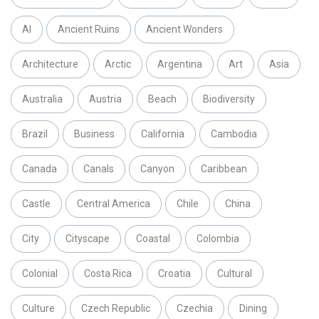
AI
Ancient Ruins
Ancient Wonders
Architecture
Arctic
Argentina
Art
Asia
Australia
Austria
Beach
Biodiversity
Brazil
Business
California
Cambodia
Canada
Canals
Canyon
Caribbean
Castle
Central America
Chile
China
City
Cityscape
Coastal
Colombia
Colonial
Costa Rica
Croatia
Cultural
Culture
Czech Republic
Czechia
Dining