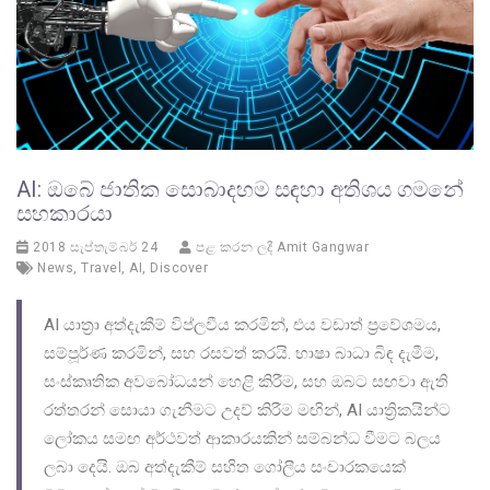
AI: ඔබේ ජාතික සොබාදහම සඳහා අතිශය ගමනේ
සහකාරයා
2018 සැප්තැම්බර් 24
පළ කරන ලදී
Amit Gangwar
News
,
Travel
,
AI
,
Discover
AI යාත්‍රා අත්දැකීම් විප්ලවීය කරමින්, එය වඩාත් ප්‍රවේශමය,
සම්පූර්ණ කරමින්, සහ රසවත් කරයි. භාෂා බාධා බිඳ දැමීම,
සංස්කෘතික අවබෝධයන් හෙළි කිරීම, සහ ඔබට සඟවා ඇති
රත්තරන් සොයා ගැනීමට උදව් කිරීම මඟින්, AI යාත්‍රිකයින්ට
ලෝකය සමඟ අර්ථවත් ආකාරයකින් සම්බන්ධ වීමට බලය
ලබා දෙයි. ඔබ අත්දැකීම් සහිත ගෝලීය සංචාරකයෙක්