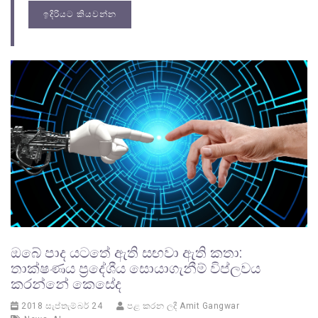
ඉදිරියට කියවන්න
ඔබේ පාද යටතේ ඇති සඟවා ඇති කතා:
තාක්ෂණය ප්‍රදේශීය සොයාගැනීම් විප්ලවය
කරන්නේ කෙසේද
2018 සැප්තැම්බර් 24
පළ කරන ලදී
Amit Gangwar