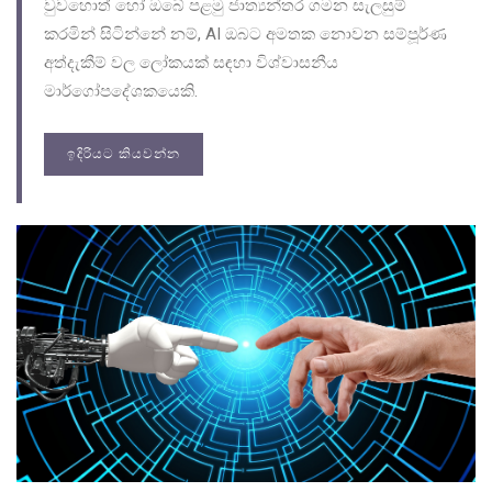
වුවහොත් හෝ ඔබේ පළමු ජාත්‍යන්තර ගමන සැලසුම්
කරමින් සිටින්නේ නම්, AI ඔබට අමතක නොවන සම්පූර්ණ
අත්දැකීම් වල ලෝකයක් සඳහා විශ්වාසනීය
මාර්ගෝපදේශකයෙකි.
ඉදිරියට කියවන්න