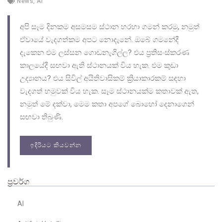
News
,
AI
අපි සෑම දිනකම අසමසම ස්ථාන හරහා ගමන් කරමු, නමුත්
ඒවායේ වැදගත්කම අපට නොදැනේ. ඔබේ ගමනේදී
දැකෙන එම ලස්සන ගොඩනැගිල්ල? එය ප්‍රතිසංස්කරණ
කාලයේදී සඟවා ඇති ස්ථානයක් විය හැක. එම කුඩා
උද්‍යානය? එය සිවිල් අයිතිවාසිකම් ක්‍රියාකාරකම් සඳහා
වැදගත් හමුවක් විය හැක. සෑම ස්ථානයක්ම කතාවක් ඇත,
නමුත් මේ දක්වා, මෙම කතා අපගේ බොහෝ දෙනාගෙන්
සඟවා තිබුණි.
ඉදිරියට කියවන්න
ප්‍රවර්ග
AI