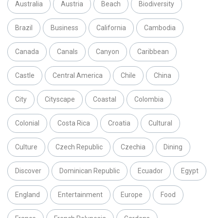
Australia
Austria
Beach
Biodiversity
Brazil
Business
California
Cambodia
Canada
Canals
Canyon
Caribbean
Castle
Central America
Chile
China
City
Cityscape
Coastal
Colombia
Colonial
Costa Rica
Croatia
Cultural
Culture
Czech Republic
Czechia
Dining
Discover
Dominican Republic
Ecuador
Egypt
England
Entertainment
Europe
Food