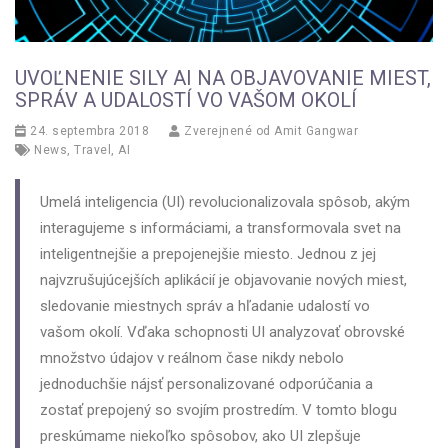
UVOĽNENIE SILY AI NA OBJAVOVANIE MIEST,
SPRÁV A UDALOSTÍ VO VAŠOM OKOLÍ
24. septembra 2018
Zverejnené od
Amit Gangwar
News
,
Travel
,
AI
Umelá inteligencia (UI) revolucionalizovala spôsob, akým
interagujeme s informáciami, a transformovala svet na
inteligentnejšie a prepojenejšie miesto. Jednou z jej
najvzrušujúcejších aplikácií je objavovanie nových miest,
sledovanie miestnych správ a hľadanie udalostí vo
vašom okolí. Vďaka schopnosti UI analyzovať obrovské
množstvo údajov v reálnom čase nikdy nebolo
jednoduchšie nájsť personalizované odporúčania a
zostať prepojený so svojím prostredím. V tomto blogu
preskúmame niekoľko spôsobov, ako UI zlepšuje