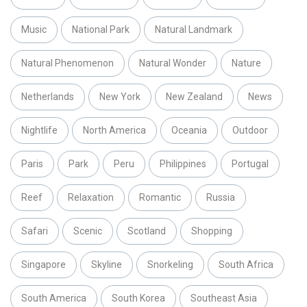
Music
National Park
Natural Landmark
Natural Phenomenon
Natural Wonder
Nature
Netherlands
New York
New Zealand
News
Nightlife
North America
Oceania
Outdoor
Paris
Park
Peru
Philippines
Portugal
Reef
Relaxation
Romantic
Russia
Safari
Scenic
Scotland
Shopping
Singapore
Skyline
Snorkeling
South Africa
South America
South Korea
Southeast Asia