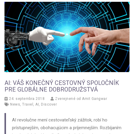
AI: VÁŠ KONEČNÝ CESTOVNÝ SPOLOČNÍK
PRE GLOBÁLNE DOBRODRUŽSTVÁ
24. septembra 2018
Zverejnené od
Amit Gangwar
News
,
Travel
,
AI
,
Discover
AI revolučne mení cestovateľský zážitok, robí ho
prístupnejším, obohacujúcim a príjemnejším. Rozbíjaním