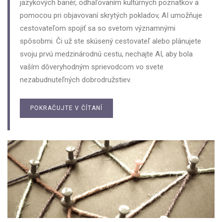
jazykových bariér, odhaľovaním kultúrnych poznatkov a
pomocou pri objavovaní skrytých pokladov, AI umožňuje
cestovateľom spojiť sa so svetom významnými
spôsobmi. Či už ste skúsený cestovateľ alebo plánujete
svoju prvú medzinárodnú cestu, nechajte AI, aby bola
vaším dôveryhodným sprievodcom vo svete
nezabudnuteľných dobrodružstiev.
POKRAČUJTE V ČÍTANÍ