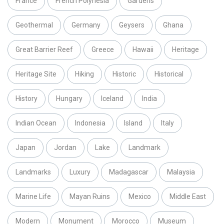
France
French Polynesia
Gardens
Geothermal
Germany
Geysers
Ghana
Great Barrier Reef
Greece
Hawaii
Heritage
Heritage Site
Hiking
Historic
Historical
History
Hungary
Iceland
India
Indian Ocean
Indonesia
Island
Italy
Japan
Jordan
Lake
Landmark
Landmarks
Luxury
Madagascar
Malaysia
Marine Life
Mayan Ruins
Mexico
Middle East
Modern
Monument
Morocco
Museum