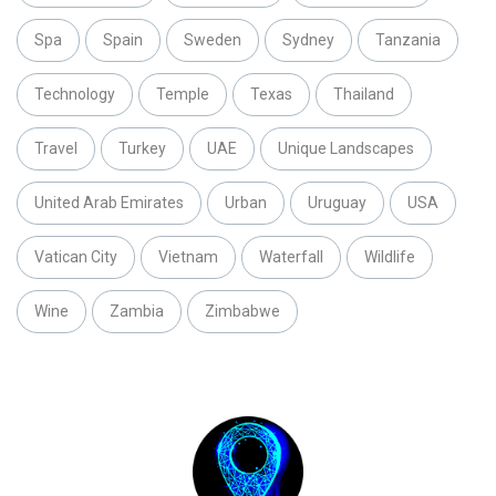
Spa
Spain
Sweden
Sydney
Tanzania
Technology
Temple
Texas
Thailand
Travel
Turkey
UAE
Unique Landscapes
United Arab Emirates
Urban
Uruguay
USA
Vatican City
Vietnam
Waterfall
Wildlife
Wine
Zambia
Zimbabwe