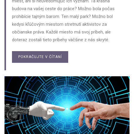
miest, ani si neuvedomujúc ich význam. Tá krásna
budova na vašej ceste do práce? Možno bola počas
prohibície tajným barom. Ten malý park? Možno bol
kedysi kľúčovým miestom stretnutí aktivistov za
občianske práva. Každé miesto má svoj príbeh, ale
doteraz zostali tieto príbehy väčšine z nás skryté.
POKRAČUJTE V ČÍTANÍ