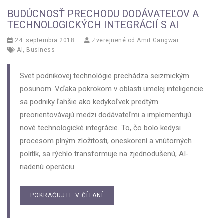
BUDÚCNOSŤ PRECHODU DODÁVATEĽOV A
TECHNOLOGICKÝCH INTEGRÁCIÍ S AI
24. septembra 2018
Zverejnené od
Amit Gangwar
AI
,
Business
Svet podnikovej technológie prechádza seizmickým
posunom. Vďaka pokrokom v oblasti umelej inteligencie
sa podniky ľahšie ako kedykoľvek predtým
preorientovávajú medzi dodávateľmi a implementujú
nové technologické integrácie. To, čo bolo kedysi
procesom plným zložitosti, oneskorení a vnútorných
politík, sa rýchlo transformuje na zjednodušenú, AI-
riadenú operáciu.
POKRAČUJTE V ČÍTANÍ