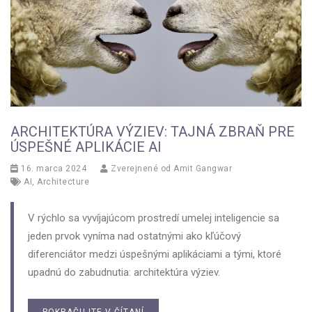
ARCHITEKTÚRA VÝZIEV: TAJNÁ ZBRAŇ PRE
ÚSPEŠNÉ APLIKÁCIE AI
16. marca 2024
Zverejnené od
Amit Gangwar
AI
,
Architecture
V rýchlo sa vyvíjajúcom prostredí umelej inteligencie sa
jeden prvok vyníma nad ostatnými ako kľúčový
diferenciátor medzi úspešnými aplikáciami a tými, ktoré
upadnú do zabudnutia: architektúra výziev.