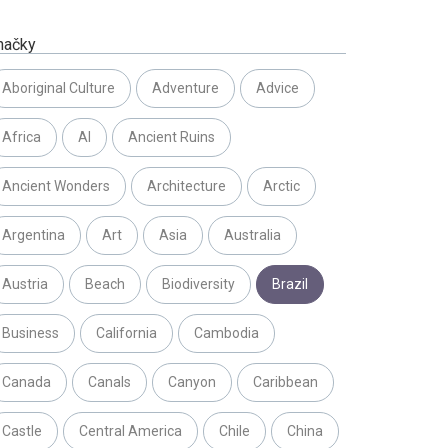
načky
Aboriginal Culture
Adventure
Advice
Africa
AI
Ancient Ruins
Ancient Wonders
Architecture
Arctic
Argentina
Art
Asia
Australia
Austria
Beach
Biodiversity
Brazil
Business
California
Cambodia
Canada
Canals
Canyon
Caribbean
Castle
Central America
Chile
China