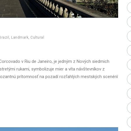
Brazil
,
Landmark
,
Cultural
y Corcovado v Riu de Janeiro, je jedným z Nových siedmich
stretými rukami, symbolizuje mier a víta návštevníkov z
ozantnú prítomnosť na pozadí rozľahlých mestských scenérií