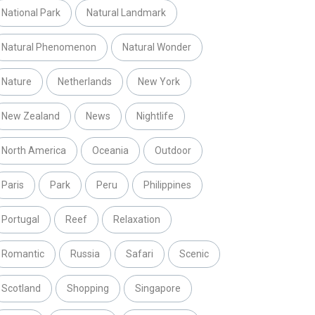
National Park
Natural Landmark
Natural Phenomenon
Natural Wonder
Nature
Netherlands
New York
New Zealand
News
Nightlife
North America
Oceania
Outdoor
Paris
Park
Peru
Philippines
Portugal
Reef
Relaxation
Romantic
Russia
Safari
Scenic
Scotland
Shopping
Singapore