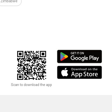
Zimbabwe
Scan to download the app