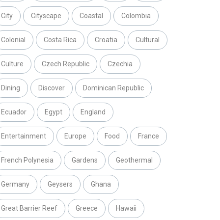
City
Cityscape
Coastal
Colombia
Colonial
Costa Rica
Croatia
Cultural
Culture
Czech Republic
Czechia
Dining
Discover
Dominican Republic
Ecuador
Egypt
England
Entertainment
Europe
Food
France
French Polynesia
Gardens
Geothermal
Germany
Geysers
Ghana
Great Barrier Reef
Greece
Hawaii