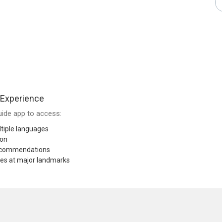
 Experience
ide app to access:
tiple languages
ion
recommendations
res at major landmarks