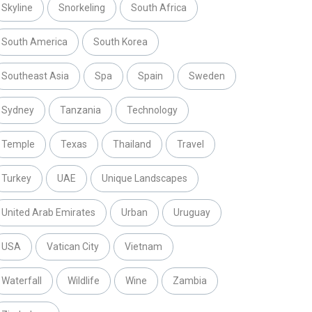
Skyline
Snorkeling
South Africa
South America
South Korea
Southeast Asia
Spa
Spain
Sweden
Sydney
Tanzania
Technology
Temple
Texas
Thailand
Travel
Turkey
UAE
Unique Landscapes
United Arab Emirates
Urban
Uruguay
USA
Vatican City
Vietnam
Waterfall
Wildlife
Wine
Zambia