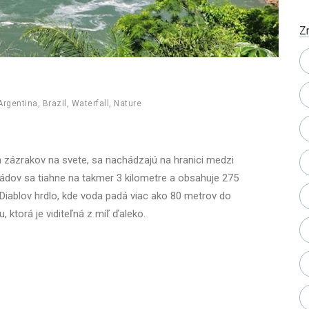
Z
Argentina
,
Brazil
,
Waterfall
,
Nature
h zázrakov na svete, sa nachádzajú na hranici medzi
ádov sa tiahne na takmer 3 kilometre a obsahuje 275
e Diablov hrdlo, kde voda padá viac ako 80 metrov do
 ktorá je viditeľná z míľ ďaleko.