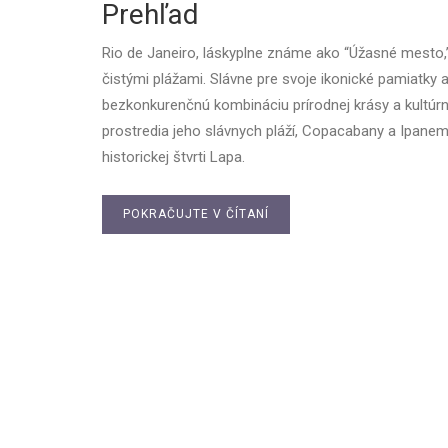
Prehľad
Rio de Janeiro, láskyplne známe ako “Úžasné mesto,”
čistými plážami. Slávne pre svoje ikonické pamiatky
bezkonkurenčnú kombináciu prírodnej krásy a kultúr
prostredia jeho slávnych pláží, Copacabany a Ipanem
historickej štvrti Lapa.
POKRAČUJTE V ČÍTANÍ