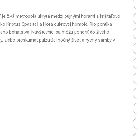
 je živá metropola ukrytá medzi bujnými horami a krištáľovo
 ako Kristus Spasiteľ a Hora cukrovej homole, Rio ponúka
neho bohatstva. Návštevníci sa môžu ponoriť do živého
y, alebo preskúmať pulzujúci nočný život a rytmy samby v