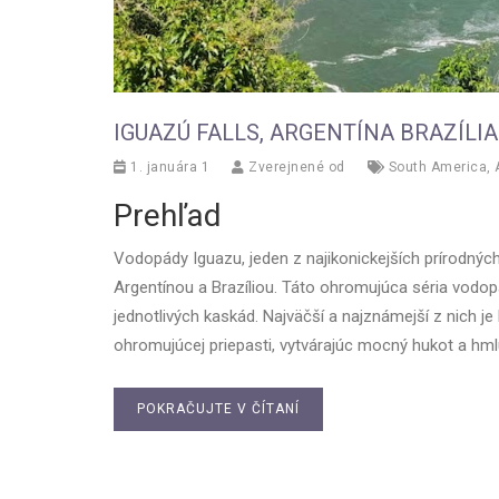
IGUAZÚ FALLS, ARGENTÍNA BRAZÍLIA
1. januára 1
Zverejnené od
South America
,
Prehľad
Vodopády Iguazu, jeden z najikonickejších prírodnýc
Argentínou a Brazíliou. Táto ohromujúca séria vodop
jednotlivých kaskád. Najväčší a najznámejší z nich j
ohromujúcej priepasti, vytvárajúc mocný hukot a hmlu,
POKRAČUJTE V ČÍTANÍ