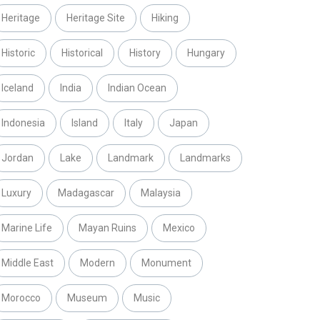
Heritage
Heritage Site
Hiking
Historic
Historical
History
Hungary
Iceland
India
Indian Ocean
Indonesia
Island
Italy
Japan
Jordan
Lake
Landmark
Landmarks
Luxury
Madagascar
Malaysia
Marine Life
Mayan Ruins
Mexico
Middle East
Modern
Monument
Morocco
Museum
Music