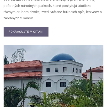
početných národných parkoch, ktoré poskytujú útočisko
rôznym druhom divokej zveri, vrátane húkacích opíc, lenivcov a
farebných tukánov.
POKRAČUJTE V ČÍTANÍ