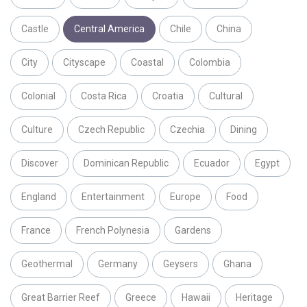
Castle
Central America
Chile
China
City
Cityscape
Coastal
Colombia
Colonial
Costa Rica
Croatia
Cultural
Culture
Czech Republic
Czechia
Dining
Discover
Dominican Republic
Ecuador
Egypt
England
Entertainment
Europe
Food
France
French Polynesia
Gardens
Geothermal
Germany
Geysers
Ghana
Great Barrier Reef
Greece
Hawaii
Heritage