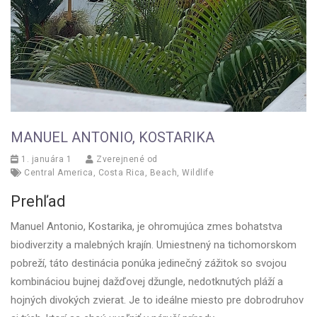
MANUEL ANTONIO, KOSTARIKA
1. januára 1
Zverejnené od
Central America
,
Costa Rica
,
Beach
,
Wildlife
Prehľad
Manuel Antonio, Kostarika, je ohromujúca zmes bohatstva
biodiverzity a malebných krajín. Umiestnený na tichomorskom
pobreží, táto destinácia ponúka jedinečný zážitok so svojou
kombináciou bujnej dažďovej džungle, nedotknutých pláží a
hojných divokých zvierat. Je to ideálne miesto pre dobrodruhov