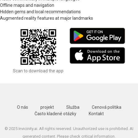
Offline maps and navigation
Hidden gems and local recommendations
Augmented reality features at major landmarks
Scan to download the app
O nás
projekt
Služba
Cenová politika
Často kladené otázky
Kontakt
© 2025 Invicinity.ai. All rights reserved. Unauthorized use is prohibited. AI
generated content. Please check critical information.