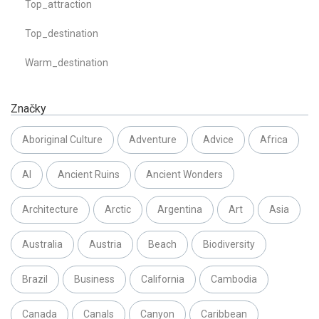
Top_attraction
Top_destination
Warm_destination
Značky
Aboriginal Culture
Adventure
Advice
Africa
AI
Ancient Ruins
Ancient Wonders
Architecture
Arctic
Argentina
Art
Asia
Australia
Austria
Beach
Biodiversity
Brazil
Business
California
Cambodia
Canada
Canals
Canyon
Caribbean