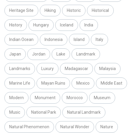
Heritage Site
Hiking
Historic
Historical
History
Hungary
Iceland
India
Indian Ocean
Indonesia
Island
Italy
Japan
Jordan
Lake
Landmark
Landmarks
Luxury
Madagascar
Malaysia
Marine Life
Mayan Ruins
Mexico
Middle East
Modern
Monument
Morocco
Museum
Music
National Park
Natural Landmark
Natural Phenomenon
Natural Wonder
Nature