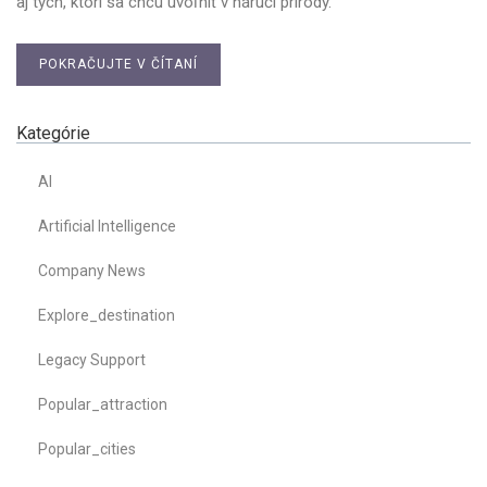
aj tých, ktorí sa chcú uvoľniť v náručí prírody.
POKRAČUJTE V ČÍTANÍ
Kategórie
AI
Artificial Intelligence
Company News
Explore_destination
Legacy Support
Popular_attraction
Popular_cities