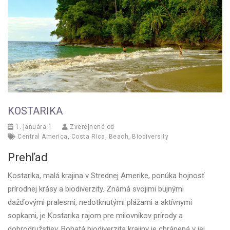
KOSTARIKA
1. januára 1
Zverejnené od
Central America
,
Costa Rica
,
Beach
,
Biodiversity
Prehľad
Kostarika, malá krajina v Strednej Amerike, ponúka hojnosť
prírodnej krásy a biodiverzity. Známá svojimi bujnými
dažďovými pralesmi, nedotknutými plážami a aktívnymi
sopkami, je Kostarika rajom pre milovníkov prírody a
dobrodružstiev. Bohatá biodiverzita krajiny je chránená v jej