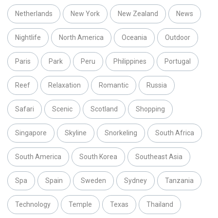
Netherlands
New York
New Zealand
News
Nightlife
North America
Oceania
Outdoor
Paris
Park
Peru
Philippines
Portugal
Reef
Relaxation
Romantic
Russia
Safari
Scenic
Scotland
Shopping
Singapore
Skyline
Snorkeling
South Africa
South America
South Korea
Southeast Asia
Spa
Spain
Sweden
Sydney
Tanzania
Technology
Temple
Texas
Thailand