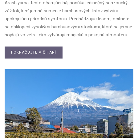
Arashiyama, tento očarujúci háj ponúka jedinečný senzorický
zážitok, keď jemné šumenie bambusových listov vytvára
upokojujúcu prírodnú symfóniu. Prechádzajúc lesom, ocitnete
sa obklopení vysokými bambusovými stonkami, ktoré sa jemne
hojdajú vo vetre, čím vytvárajú magickú a pokojnú atmosféru.
POKRAČUJTE V ČÍTANÍ