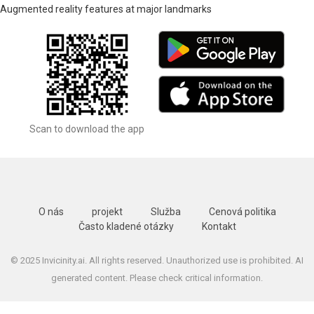
Augmented reality features at major landmarks
Scan to download the app
O nás
projekt
Služba
Cenová politika
Často kladené otázky
Kontakt
© 2025 Invicinity.ai. All rights reserved. Unauthorized use is prohibited. AI
generated content. Please check critical information.