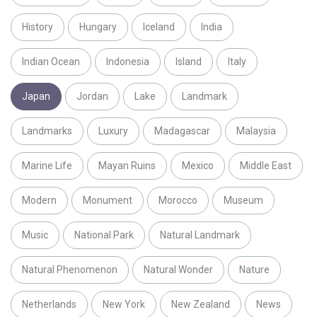
History
Hungary
Iceland
India
Indian Ocean
Indonesia
Island
Italy
Japan
Jordan
Lake
Landmark
Landmarks
Luxury
Madagascar
Malaysia
Marine Life
Mayan Ruins
Mexico
Middle East
Modern
Monument
Morocco
Museum
Music
National Park
Natural Landmark
Natural Phenomenon
Natural Wonder
Nature
Netherlands
New York
New Zealand
News