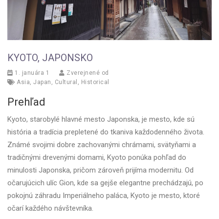
KYOTO, JAPONSKO
1. januára 1
Zverejnené od
Asia
,
Japan
,
Cultural
,
Historical
Prehľad
Kyoto, starobylé hlavné mesto Japonska, je mesto, kde sú
história a tradícia prepletené do tkaniva každodenného života.
Známé svojimi dobre zachovanými chrámami, svätyňami a
tradičnými drevenými domami, Kyoto ponúka pohľad do
minulosti Japonska, pričom zároveň prijíma modernitu. Od
očarujúcich ulíc Gion, kde sa gejše elegantne prechádzajú, po
pokojnú záhradu Imperiálneho paláca, Kyoto je mesto, ktoré
očarí každého návštevníka.