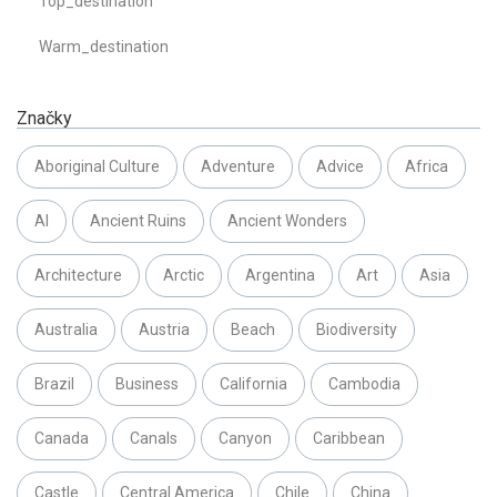
Top_destination
Warm_destination
Značky
Aboriginal Culture
Adventure
Advice
Africa
AI
Ancient Ruins
Ancient Wonders
Architecture
Arctic
Argentina
Art
Asia
Australia
Austria
Beach
Biodiversity
Brazil
Business
California
Cambodia
Canada
Canals
Canyon
Caribbean
Castle
Central America
Chile
China