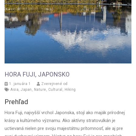
HORA FUJI, JAPONSKO
1. januára 1
Zverejnené od
Asia
,
Japan
,
Nature
,
Cultural
,
Hiking
Prehľad
Hora Fuji, najvyšší vrchol Japonska, stojí ako maják prírodnej
krásy a kultúrneho významu. Ako aktívny stratovulkán je
uctievaná nielen pre svoju majestátnu prítomnosť, ale aj pre