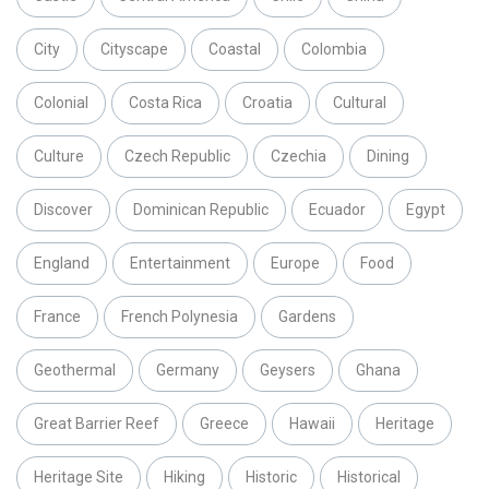
City
Cityscape
Coastal
Colombia
Colonial
Costa Rica
Croatia
Cultural
Culture
Czech Republic
Czechia
Dining
Discover
Dominican Republic
Ecuador
Egypt
England
Entertainment
Europe
Food
France
French Polynesia
Gardens
Geothermal
Germany
Geysers
Ghana
Great Barrier Reef
Greece
Hawaii
Heritage
Heritage Site
Hiking
Historic
Historical