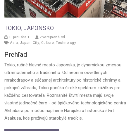
TOKIO, JAPONSKO
1. januára 1
Zverejnené od
Asia
,
Japan
,
City
,
Culture
,
Technology
Prehľad
Tokio, rušné hlavné mesto Japonska, je dynamickou zmesou
ultramoderného a tradičného. Od neonmi osvetlených
mrakodrapov a súčasnej architektúry po historické chrámy a
pokojnú záhradu, Tokio ponúka široké spektrum zážitkov pre
každého cestovateľa. Rozmanité štvrtí mesta majú svoje
vlastné jedinečné čaro - od špičkového technologického centra
Akihabara po módou naplnené Harajuku a historickú štvrť
Asakusa, kde prežívajú starobylé tradície.