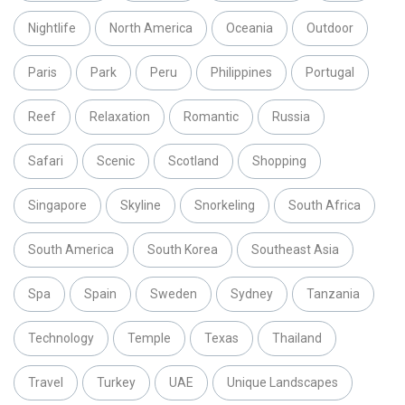
Nightlife
North America
Oceania
Outdoor
Paris
Park
Peru
Philippines
Portugal
Reef
Relaxation
Romantic
Russia
Safari
Scenic
Scotland
Shopping
Singapore
Skyline
Snorkeling
South Africa
South America
South Korea
Southeast Asia
Spa
Spain
Sweden
Sydney
Tanzania
Technology
Temple
Texas
Thailand
Travel
Turkey
UAE
Unique Landscapes