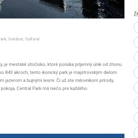
Z
Park
,
Outdoor
,
Cultural
ty, je mestské útočisko, ktoré ponúka príjemný únik od zhonu
ko 843 akroch, tento ikonický park je majstrovským dielom
ým jazerom a bujnými lesmi. Či už ste milovníkom prírody,
 pokoja, Central Park má niečo pre každého.