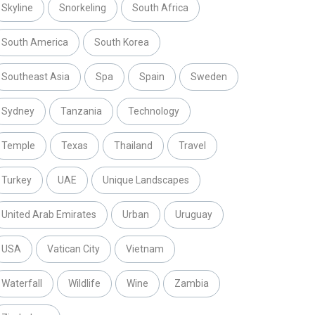
Skyline
Snorkeling
South Africa
South America
South Korea
Southeast Asia
Spa
Spain
Sweden
Sydney
Tanzania
Technology
Temple
Texas
Thailand
Travel
Turkey
UAE
Unique Landscapes
United Arab Emirates
Urban
Uruguay
USA
Vatican City
Vietnam
Waterfall
Wildlife
Wine
Zambia