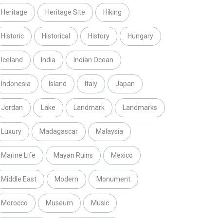
Heritage
Heritage Site
Hiking
Historic
Historical
History
Hungary
Iceland
India
Indian Ocean
Indonesia
Island
Italy
Japan
Jordan
Lake
Landmark
Landmarks
Luxury
Madagascar
Malaysia
Marine Life
Mayan Ruins
Mexico
Middle East
Modern
Monument
Morocco
Museum
Music