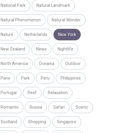
National Park
Natural Landmark
Natural Phenomenon
Natural Wonder
Nature
Netherlands
New York
New Zealand
News
Nightlife
North America
Oceania
Outdoor
Paris
Park
Peru
Philippines
Portugal
Reef
Relaxation
Romantic
Russia
Safari
Scenic
Scotland
Shopping
Singapore