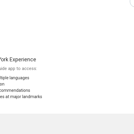
ork Experience
ide app to access:
tiple languages
ion
recommendations
res at major landmarks