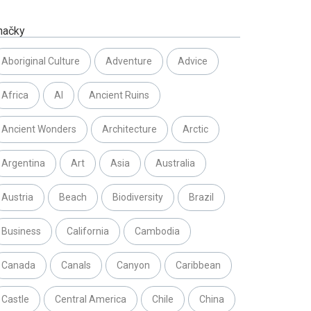
načky
Aboriginal Culture
Adventure
Advice
Africa
AI
Ancient Ruins
Ancient Wonders
Architecture
Arctic
Argentina
Art
Asia
Australia
Austria
Beach
Biodiversity
Brazil
Business
California
Cambodia
Canada
Canals
Canyon
Caribbean
Castle
Central America
Chile
China