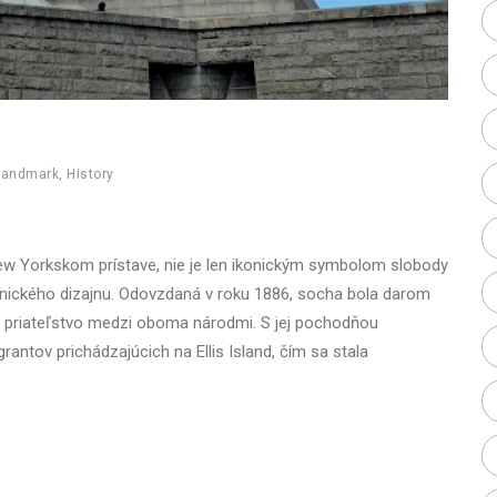
Landmark
,
History
ew Yorkskom prístave, nie je len ikonickým symbolom slobody
onického dizajnu. Odovzdaná v roku 1886, socha bola darom
 priateľstvo medzi oboma národmi. S jej pochodňou
rantov prichádzajúcich na Ellis Island, čím sa stala