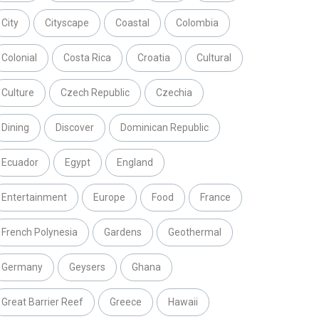
City
Cityscape
Coastal
Colombia
Colonial
Costa Rica
Croatia
Cultural
Culture
Czech Republic
Czechia
Dining
Discover
Dominican Republic
Ecuador
Egypt
England
Entertainment
Europe
Food
France
French Polynesia
Gardens
Geothermal
Germany
Geysers
Ghana
Great Barrier Reef
Greece
Hawaii