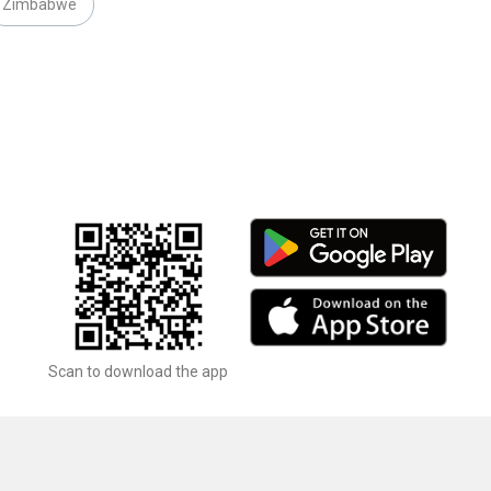
Zimbabwe
Scan to download the app