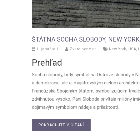
ŠTÁTNA SOCHA SLOBODY, NEW YORK
1. januára 1
Zverejnené od
New York
,
USA
,
Prehľad
Socha slobody, hrdý symbol na Ostrove slobody v N
a demokracie, ale aj majstrovským dielom architekt
Francúzska Spojeným štátom, symbolizujúcim trvalé
zdvihnutou vysoko, Pani Sloboda privítala milióny imig
dojímavým symbolom nádeje a príležitosti.
POKRAČUJTE V ČÍTANÍ