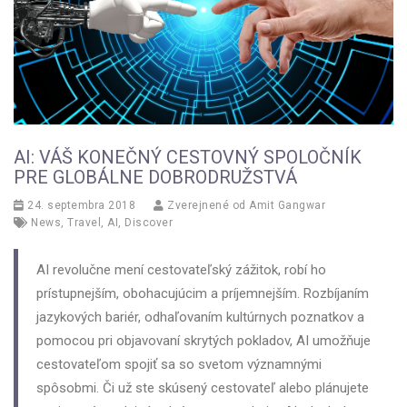
AI: VÁŠ KONEČNÝ CESTOVNÝ SPOLOČNÍK
PRE GLOBÁLNE DOBRODRUŽSTVÁ
24. septembra 2018
Zverejnené od
Amit Gangwar
News
,
Travel
,
AI
,
Discover
AI revolučne mení cestovateľský zážitok, robí ho
prístupnejším, obohacujúcim a príjemnejším. Rozbíjaním
jazykových bariér, odhaľovaním kultúrnych poznatkov a
pomocou pri objavovaní skrytých pokladov, AI umožňuje
cestovateľom spojiť sa so svetom významnými
spôsobmi. Či už ste skúsený cestovateľ alebo plánujete