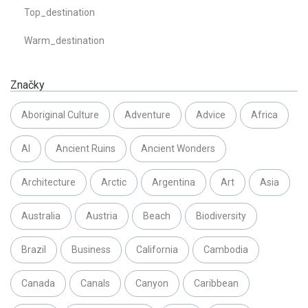
Top_destination
Warm_destination
Značky
Aboriginal Culture
Adventure
Advice
Africa
AI
Ancient Ruins
Ancient Wonders
Architecture
Arctic
Argentina
Art
Asia
Australia
Austria
Beach
Biodiversity
Brazil
Business
California
Cambodia
Canada
Canals
Canyon
Caribbean