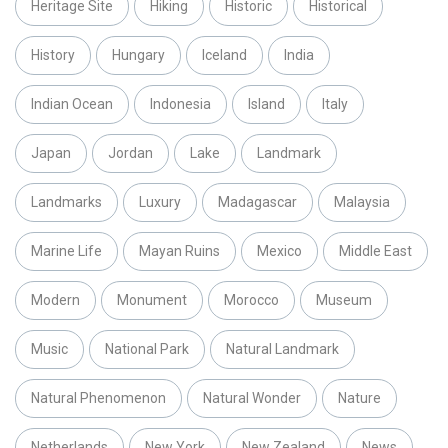
Heritage Site
Hiking
Historic
Historical
History
Hungary
Iceland
India
Indian Ocean
Indonesia
Island
Italy
Japan
Jordan
Lake
Landmark
Landmarks
Luxury
Madagascar
Malaysia
Marine Life
Mayan Ruins
Mexico
Middle East
Modern
Monument
Morocco
Museum
Music
National Park
Natural Landmark
Natural Phenomenon
Natural Wonder
Nature
Netherlands
New York
New Zealand
News