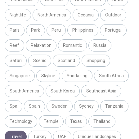
Nightlife
North America
Oceania
Outdoor
Paris
Park
Peru
Philippines
Portugal
Reef
Relaxation
Romantic
Russia
Safari
Scenic
Scotland
Shopping
Singapore
Skyline
Snorkeling
South Africa
South America
South Korea
Southeast Asia
Spa
Spain
Sweden
Sydney
Tanzania
Technology
Temple
Texas
Thailand
Travel
Turkey
UAE
Unique Landscapes