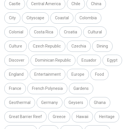
Castle
Central America
Chile
China
City
Cityscape
Coastal
Colombia
Colonial
Costa Rica
Croatia
Cultural
Culture
Czech Republic
Czechia
Dining
Discover
Dominican Republic
Ecuador
Egypt
England
Entertainment
Europe
Food
France
French Polynesia
Gardens
Geothermal
Germany
Geysers
Ghana
Great Barrier Reef
Greece
Hawaii
Heritage