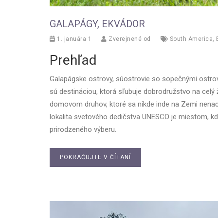
GALAPÁGY, EKVÁDOR
1. januára 1
Zverejnené od
South America
,
Prehľad
Galapágske ostrovy, súostrovie so sopečnými ostro
sú destináciou, ktorá sľubuje dobrodružstvo na celý
domovom druhov, ktoré sa nikde inde na Zemi nenachá
lokalita svetového dedičstva UNESCO je miestom, kde 
prirodzeného výberu.
POKRAČUJTE V ČÍTANÍ