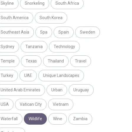
Skyline
Snorkeling
South Africa
South America
South Korea
Southeast Asia
Spa
Spain
Sweden
Sydney
Tanzania
Technology
Temple
Texas
Thailand
Travel
Turkey
UAE
Unique Landscapes
United Arab Emirates
Urban
Uruguay
USA
Vatican City
Vietnam
Waterfall
Wildlife
Wine
Zambia