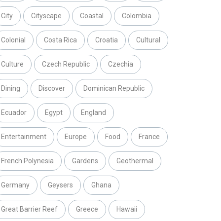
City
Cityscape
Coastal
Colombia
Colonial
Costa Rica
Croatia
Cultural
Culture
Czech Republic
Czechia
Dining
Discover
Dominican Republic
Ecuador
Egypt
England
Entertainment
Europe
Food
France
French Polynesia
Gardens
Geothermal
Germany
Geysers
Ghana
Great Barrier Reef
Greece
Hawaii