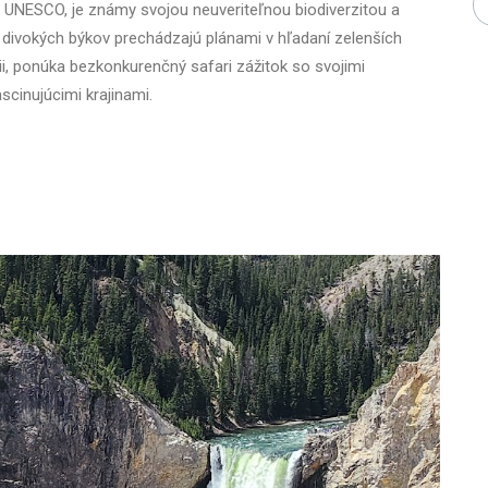
a UNESCO, je známy svojou neuveriteľnou biodiverzitou a
 divokých býkov prechádzajú plánami v hľadaní zelenších
nii, ponúka bezkonkurenčný safari zážitok so svojimi
cinujúcimi krajinami.