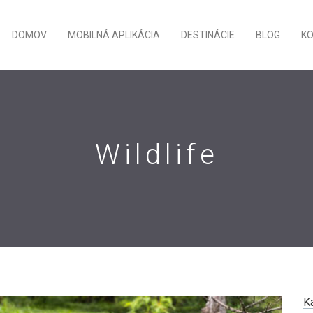
DOMOV
MOBILNÁ APLIKÁCIA
DESTINÁCIE
BLOG
K
Wildlife
K