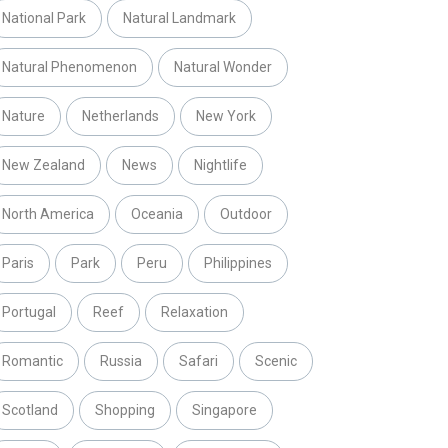
National Park
Natural Landmark
Natural Phenomenon
Natural Wonder
Nature
Netherlands
New York
New Zealand
News
Nightlife
North America
Oceania
Outdoor
Paris
Park
Peru
Philippines
Portugal
Reef
Relaxation
Romantic
Russia
Safari
Scenic
Scotland
Shopping
Singapore