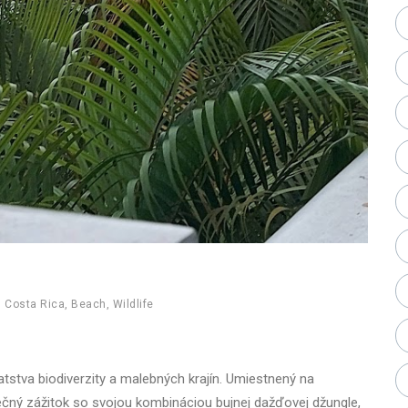
,
Costa Rica
,
Beach
,
Wildlife
stva biodiverzity a malebných krajín. Umiestnený na
ečný zážitok so svojou kombináciou bujnej dažďovej džungle,