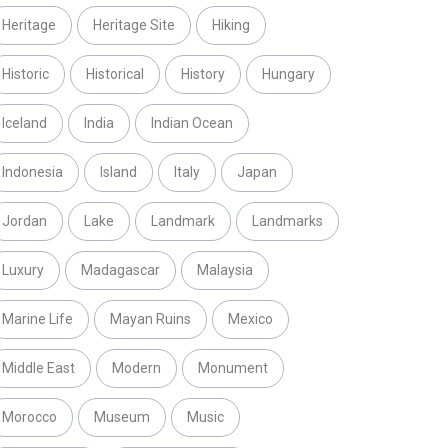
Heritage
Heritage Site
Hiking
Historic
Historical
History
Hungary
Iceland
India
Indian Ocean
Indonesia
Island
Italy
Japan
Jordan
Lake
Landmark
Landmarks
Luxury
Madagascar
Malaysia
Marine Life
Mayan Ruins
Mexico
Middle East
Modern
Monument
Morocco
Museum
Music