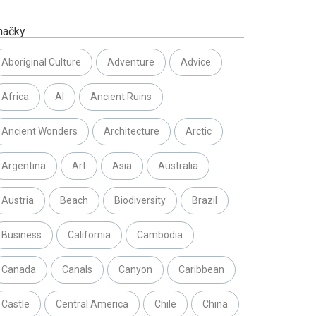
načky
Aboriginal Culture
Adventure
Advice
Africa
AI
Ancient Ruins
Ancient Wonders
Architecture
Arctic
Argentina
Art
Asia
Australia
Austria
Beach
Biodiversity
Brazil
Business
California
Cambodia
Canada
Canals
Canyon
Caribbean
Castle
Central America
Chile
China