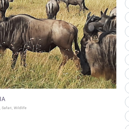
IA
,
Safari
,
Wildlife