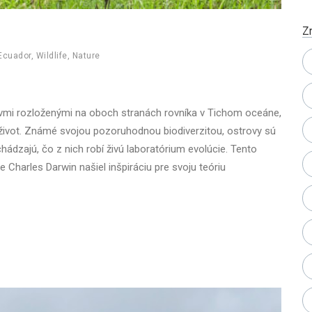
Z
Ecuador
,
Wildlife
,
Nature
vmi rozloženými na oboch stranách rovníka v Tichom oceáne,
 život. Známé svojou pozoruhodnou biodiverzitou, ostrovy sú
dzajú, čo z nich robí živú laboratórium evolúcie. Tento
Charles Darwin našiel inšpiráciu pre svoju teóriu