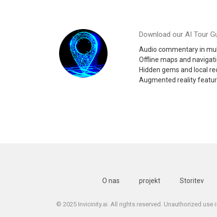
Download our AI Tour Gu
Audio commentary in mul
Offline maps and navigat
Hidden gems and local 
Augmented reality featu
O nas
projekt
Storitev
© 2025 Invicinity.ai. All rights reserved. Unauthorized use 