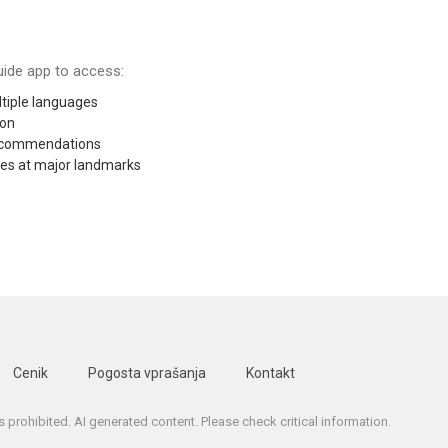
ide app to access:
tiple languages
ion
recommendations
res at major landmarks
Cenik
Pogosta vprašanja
Kontakt
is prohibited. AI generated content. Please check critical information.