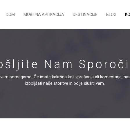
DOM
MOBILNA APLIKACIJA
DESTINACIJE
BLOG
K
ošljite Nam Sporoči
a vam pomagamo. Če imate kakršna koli vprašanja ali komentarje, na
izboljšati naše storitve in bolje služiti vam.