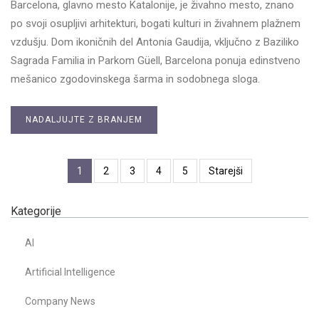
Barcelona, glavno mesto Katalonije, je živahno mesto, znano
po svoji osupljivi arhitekturi, bogati kulturi in živahnem plažnem
vzdušju. Dom ikoničnih del Antonia Gaudija, vključno z Baziliko
Sagrada Familia in Parkom Güell, Barcelona ponuja edinstveno
mešanico zgodovinskega šarma in sodobnega sloga.
NADALJUJTE Z BRANJEM
1
2
3
4
5
Starejši
Kategorije
AI
Artificial Intelligence
Company News