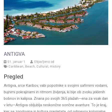
ANTIGVA
01. januar 1
Objavljeno od
Caribbean
,
Beach
,
Cultural
,
History
Pregled
Antigva, srce Karibov, vabi popotnike s svojimi safirnimi vodami,
bujnimi pokrajinami in ritmom življenja, ki bije ob zvoku jeklenih
bobnov in kalipsa. Znana po svojih 365 plažah—ena za vsak dan
v letu—Antigva obljublja neskončne sončne avanture. To je kraj,
kjer se zgodovina in kultura prepletata, od odmevov kolonialne