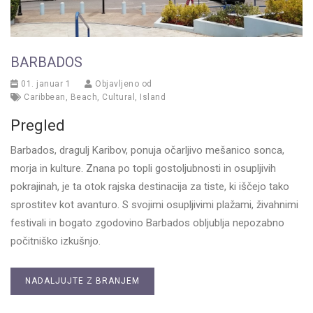
BARBADOS
01. januar 1
Objavljeno od
Caribbean
,
Beach
,
Cultural
,
Island
Pregled
Barbados, dragulj Karibov, ponuja očarljivo mešanico sonca,
morja in kulture. Znana po topli gostoljubnosti in osupljivih
pokrajinah, je ta otok rajska destinacija za tiste, ki iščejo tako
sprostitev kot avanturo. S svojimi osupljivimi plažami, živahnimi
festivali in bogato zgodovino Barbados obljublja nepozabno
počitniško izkušnjo.
NADALJUJTE Z BRANJEM