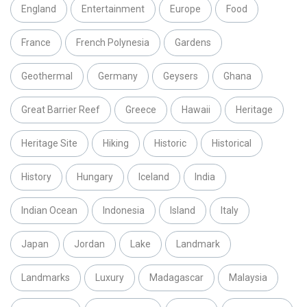
England
Entertainment
Europe
Food
France
French Polynesia
Gardens
Geothermal
Germany
Geysers
Ghana
Great Barrier Reef
Greece
Hawaii
Heritage
Heritage Site
Hiking
Historic
Historical
History
Hungary
Iceland
India
Indian Ocean
Indonesia
Island
Italy
Japan
Jordan
Lake
Landmark
Landmarks
Luxury
Madagascar
Malaysia