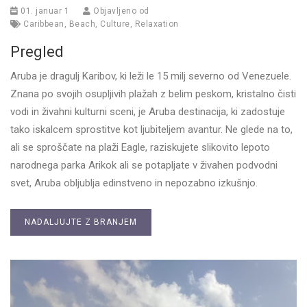
01. januar 1
Objavljeno od
Caribbean
,
Beach
,
Culture
,
Relaxation
Pregled
Aruba je dragulj Karibov, ki leži le 15 milj severno od Venezuele.
Znana po svojih osupljivih plažah z belim peskom, kristalno čisti
vodi in živahni kulturni sceni, je Aruba destinacija, ki zadostuje
tako iskalcem sprostitve kot ljubiteljem avantur. Ne glede na to,
ali se sproščate na plaži Eagle, raziskujete slikovito lepoto
narodnega parka Arikok ali se potapljate v živahen podvodni
svet, Aruba obljublja edinstveno in nepozabno izkušnjo.
NADALJUJTE Z BRANJEM