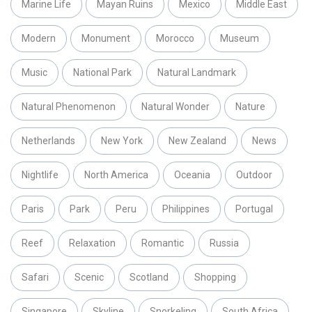
Marine Life
Mayan Ruins
Mexico
Middle East
Modern
Monument
Morocco
Museum
Music
National Park
Natural Landmark
Natural Phenomenon
Natural Wonder
Nature
Netherlands
New York
New Zealand
News
Nightlife
North America
Oceania
Outdoor
Paris
Park
Peru
Philippines
Portugal
Reef
Relaxation
Romantic
Russia
Safari
Scenic
Scotland
Shopping
Singapore
Skyline
Snorkeling
South Africa