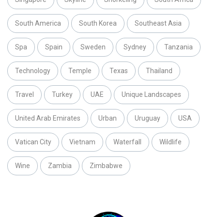
South America
South Korea
Southeast Asia
Spa
Spain
Sweden
Sydney
Tanzania
Technology
Temple
Texas
Thailand
Travel
Turkey
UAE
Unique Landscapes
United Arab Emirates
Urban
Uruguay
USA
Vatican City
Vietnam
Waterfall
Wildlife
Wine
Zambia
Zimbabwe