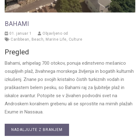
BAHAMI
01. januar 1
Objavljeno od
Caribbean
,
Beach
,
Marine Life
,
Culture
Pregled
Bahami, arhipelag 700 otokov, ponuja edinstveno mešanico
osupljivih plaž, živahnega morskega življenja in bogatih kulturnih
izkušenj. Znane po svojih kristalno čistih turkiznih vodah in
praškastem belem pesku, so Bahami raj za ljubitelje plaž in
iskalce avantur. Potopite se v živahen podvodni svet na
Androskem koralnem grebenu ali se sprostite na mirnih plažah
Exume in Nassaua.
NADALJUJTE Z BRANJEM