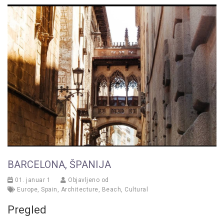
BARCELONA, ŠPANIJA
01. januar 1
Objavljeno od
Europe
,
Spain
,
Architecture
,
Beach
,
Cultural
Pregled