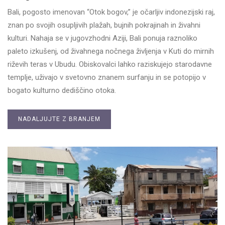
Bali, pogosto imenovan “Otok bogov,” je očarljiv indonezijski raj,
znan po svojih osupljivih plažah, bujnih pokrajinah in živahni
kulturi. Nahaja se v jugovzhodni Aziji, Bali ponuja raznoliko
paleto izkušenj, od živahnega nočnega življenja v Kuti do mirnih
riževih teras v Ubudu. Obiskovalci lahko raziskujejo starodavne
templje, uživajo v svetovno znanem surfanju in se potopijo v
bogato kulturno dediščino otoka.
NADALJUJTE Z BRANJEM