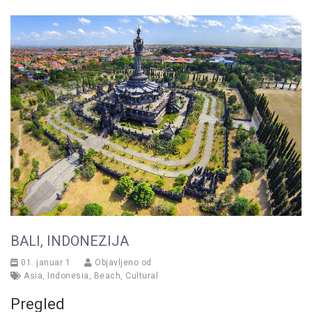
BALI, INDONEZIJA
01. januar 1
Objavljeno od
Asia
,
Indonesia
,
Beach
,
Cultural
Pregled