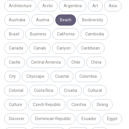
Architecture
Arctic
Argentina
Art
Asia
Australia
Austria
Beach
Biodiversity
Brazil
Business
California
Cambodia
Canada
Canals
Canyon
Caribbean
Castle
Central America
Chile
China
City
Cityscape
Coastal
Colombia
Colonial
Costa Rica
Croatia
Cultural
Culture
Czech Republic
Czechia
Dining
Discover
Dominican Republic
Ecuador
Egypt