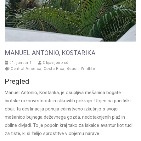
MANUEL ANTONIO, KOSTARIKA
01. januar 1
Objavljeno od
Central America
,
Costa Rica
,
Beach
,
Wildlife
Pregled
Manuel Antonio, Kostarika, je osupljiva mešanica bogate
biotske raznovrstnosti in slikovitih pokrajin. Utrjen na pacifiški
obali, ta destinacija ponuja edinstveno izkušnjo s svojo
mešanico bujnega deževnega gozda, nedotaknjenih plaž in
obilne divjadi. To je popoln kraj tako za iskalce avantur kot tudi
za tiste, ki si želijo sprostitve v objemu narave.