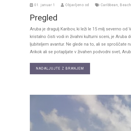
01. januar 1
Objavljeno od
Caribbean
,
Beac
Pregled
Aruba je dragulj Karibov, ki leži le 15 milj severno o
kristalno čisti vodi in živahni kulturni sceni, je Aruba
ljubiteljem avantur. Ne glede na to, ali se sproščate 
Arikok ali se potapljate v živahen podvodni svet, Aru
NADALJUJTE Z BRANJEM