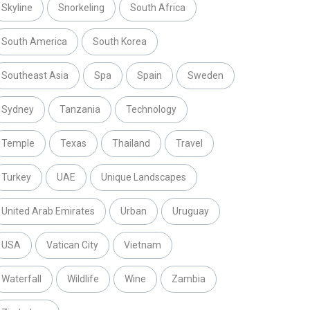
Skyline
Snorkeling
South Africa
South America
South Korea
Southeast Asia
Spa
Spain
Sweden
Sydney
Tanzania
Technology
Temple
Texas
Thailand
Travel
Turkey
UAE
Unique Landscapes
United Arab Emirates
Urban
Uruguay
USA
Vatican City
Vietnam
Waterfall
Wildlife
Wine
Zambia