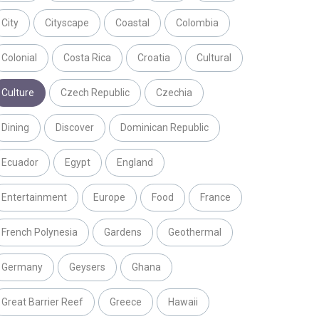
City
Cityscape
Coastal
Colombia
Colonial
Costa Rica
Croatia
Cultural
Culture
Czech Republic
Czechia
Dining
Discover
Dominican Republic
Ecuador
Egypt
England
Entertainment
Europe
Food
France
French Polynesia
Gardens
Geothermal
Germany
Geysers
Ghana
Great Barrier Reef
Greece
Hawaii