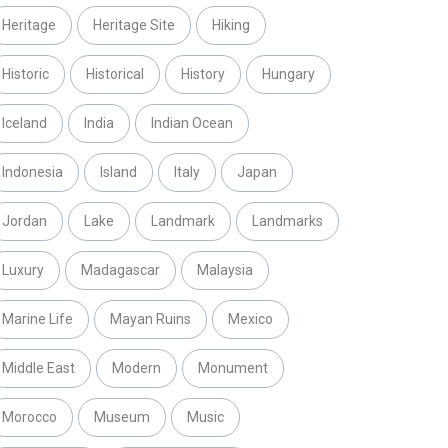
Heritage
Heritage Site
Hiking
Historic
Historical
History
Hungary
Iceland
India
Indian Ocean
Indonesia
Island
Italy
Japan
Jordan
Lake
Landmark
Landmarks
Luxury
Madagascar
Malaysia
Marine Life
Mayan Ruins
Mexico
Middle East
Modern
Monument
Morocco
Museum
Music