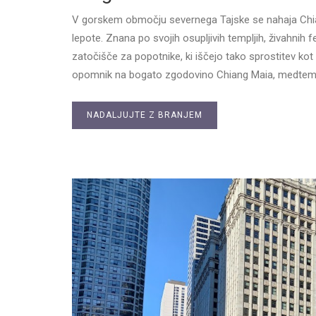
V gorskem območju severnega Tajske se nahaja Chian
lepote. Znana po svojih osupljivih templjih, živahnih 
zatočišče za popotnike, ki iščejo tako sprostitev ko
opomnik na bogato zgodovino Chiang Maia, medtem
NADALJUJTE Z BRANJEM