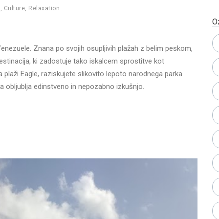
h
,
Culture
,
Relaxation
O
d Venezuele. Znana po svojih osupljivih plažah z belim peskom,
 destinacija, ki zadostuje tako iskalcem sprostitve kot
na plaži Eagle, raziskujete slikovito lepoto narodnega parka
ba obljublja edinstveno in nepozabno izkušnjo.