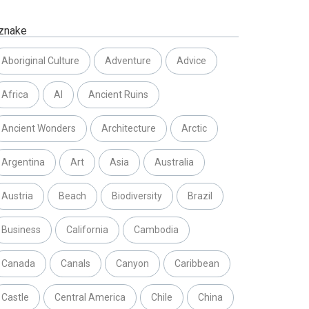
znake
Aboriginal Culture
Adventure
Advice
Africa
AI
Ancient Ruins
Ancient Wonders
Architecture
Arctic
Argentina
Art
Asia
Australia
Austria
Beach
Biodiversity
Brazil
Business
California
Cambodia
Canada
Canals
Canyon
Caribbean
Castle
Central America
Chile
China