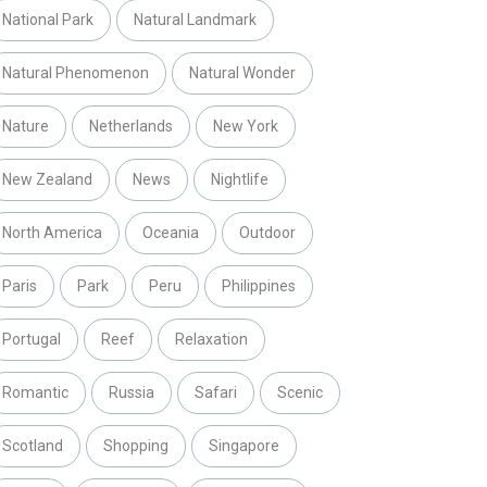
National Park
Natural Landmark
Natural Phenomenon
Natural Wonder
Nature
Netherlands
New York
New Zealand
News
Nightlife
North America
Oceania
Outdoor
Paris
Park
Peru
Philippines
Portugal
Reef
Relaxation
Romantic
Russia
Safari
Scenic
Scotland
Shopping
Singapore