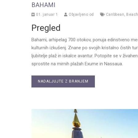
BAHAMI
01. januar 1
Objavljeno od
Caribbean
,
Beac
Pregled
Bahami, arhipelag 700 otokov, ponuja edinstveno meša
kulturnih izkušenj. Znane po svojih kristalno čistih 
ljubitelje plaž in iskalce avantur. Potopite se v živ
sprostite na mirnih plažah Exume in Nassaua.
NADALJUJTE Z BRANJEM