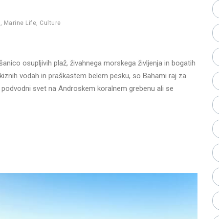
h
,
Marine Life
,
Culture
nico osupljivih plaž, živahnega morskega življenja in bogatih
turkiznih vodah in praškastem belem pesku, so Bahami raj za
ahen podvodni svet na Androskem koralnem grebenu ali se