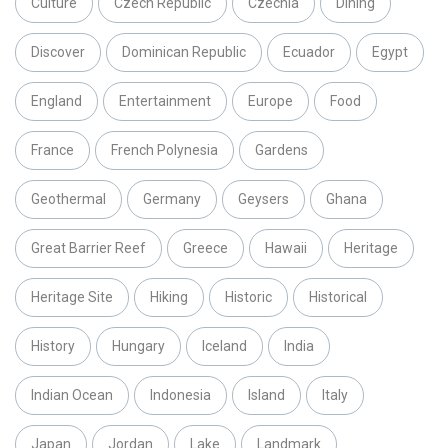
Culture
Czech Republic
Czechia
Dining
Discover
Dominican Republic
Ecuador
Egypt
England
Entertainment
Europe
Food
France
French Polynesia
Gardens
Geothermal
Germany
Geysers
Ghana
Great Barrier Reef
Greece
Hawaii
Heritage
Heritage Site
Hiking
Historic
Historical
History
Hungary
Iceland
India
Indian Ocean
Indonesia
Island
Italy
Japan
Jordan
Lake
Landmark