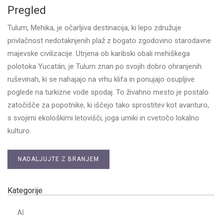
Pregled
Tulum, Mehika, je očarljiva destinacija, ki lepo združuje
privlačnost nedotaknjenih plaž z bogato zgodovino starodavne
majevske civilizacije. Utrjena ob karibski obali mehiškega
polotoka Yucatán, je Tulum znan po svojih dobro ohranjenih
ruševinah, ki se nahajajo na vrhu klifa in ponujajo osupljive
poglede na turkizne vode spodaj. To živahno mesto je postalo
zatočišče za popotnike, ki iščejo tako sprostitev kot avanturo,
s svojimi ekološkimi letovišči, joga umiki in cvetočo lokalno
kulturo.
NADALJUJTE Z BRANJEM
Kategorije
AI