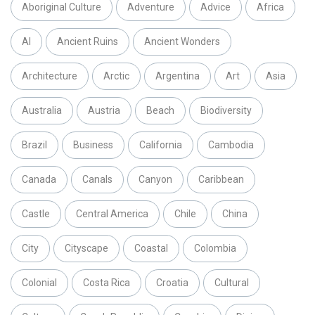
Aboriginal Culture
Adventure
Advice
Africa
AI
Ancient Ruins
Ancient Wonders
Architecture
Arctic
Argentina
Art
Asia
Australia
Austria
Beach
Biodiversity
Brazil
Business
California
Cambodia
Canada
Canals
Canyon
Caribbean
Castle
Central America
Chile
China
City
Cityscape
Coastal
Colombia
Colonial
Costa Rica
Croatia
Cultural