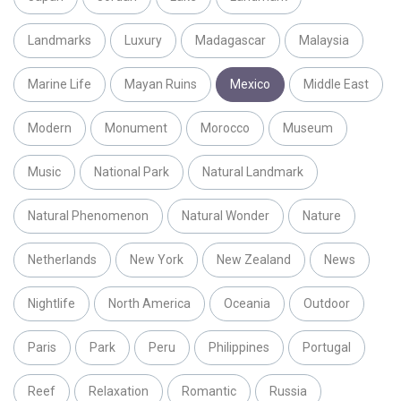
Landmarks
Luxury
Madagascar
Malaysia
Marine Life
Mayan Ruins
Mexico
Middle East
Modern
Monument
Morocco
Museum
Music
National Park
Natural Landmark
Natural Phenomenon
Natural Wonder
Nature
Netherlands
New York
New Zealand
News
Nightlife
North America
Oceania
Outdoor
Paris
Park
Peru
Philippines
Portugal
Reef
Relaxation
Romantic
Russia