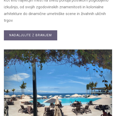
Kot eno največjih mest na svetu ponuja potnikom poglobljeno
izkušnjo, od svojih zgodovinskih znamenitosti in kolonialne
arhitekture do dinamične umetniške scene in živahnih uličnih
trgov.
NADALJUJTE Z BRANJEM