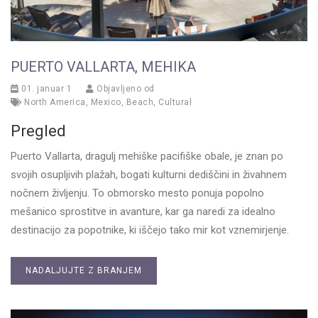
PUERTO VALLARTA, MEHIKA
01. januar 1
Objavljeno od
North America
,
Mexico
,
Beach
,
Cultural
Pregled
Puerto Vallarta, dragulj mehiške pacifiške obale, je znan po
svojih osupljivih plažah, bogati kulturni dediščini in živahnem
nočnem življenju. To obmorsko mesto ponuja popolno
mešanico sprostitve in avanture, kar ga naredi za idealno
destinacijo za popotnike, ki iščejo tako mir kot vznemirjenje.
NADALJUJTE Z BRANJEM