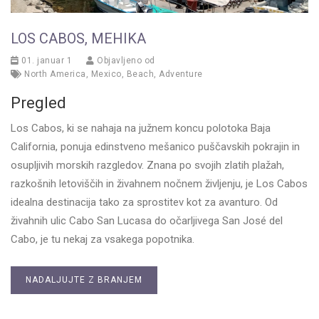
LOS CABOS, MEHIKA
01. januar 1
Objavljeno od
North America
,
Mexico
,
Beach
,
Adventure
Pregled
Los Cabos, ki se nahaja na južnem koncu polotoka Baja
California, ponuja edinstveno mešanico puščavskih pokrajin in
osupljivih morskih razgledov. Znana po svojih zlatih plažah,
razkošnih letoviščih in živahnem nočnem življenju, je Los Cabos
idealna destinacija tako za sprostitev kot za avanturo. Od
živahnih ulic Cabo San Lucasa do očarljivega San José del
Cabo, je tu nekaj za vsakega popotnika.
NADALJUJTE Z BRANJEM