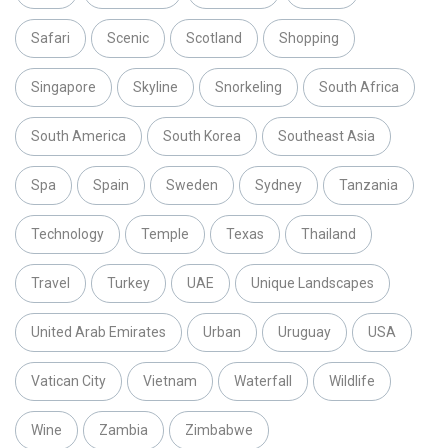
Safari
Scenic
Scotland
Shopping
Singapore
Skyline
Snorkeling
South Africa
South America
South Korea
Southeast Asia
Spa
Spain
Sweden
Sydney
Tanzania
Technology
Temple
Texas
Thailand
Travel
Turkey
UAE
Unique Landscapes
United Arab Emirates
Urban
Uruguay
USA
Vatican City
Vietnam
Waterfall
Wildlife
Wine
Zambia
Zimbabwe