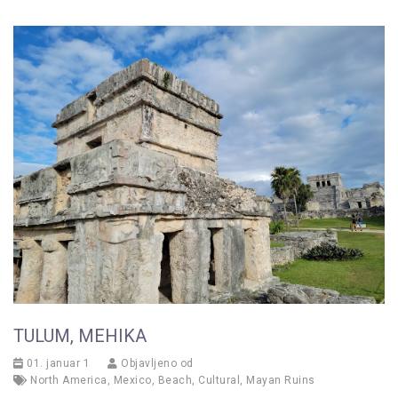
TULUM, MEHIKA
01. januar 1
Objavljeno od
North America
,
Mexico
,
Beach
,
Cultural
,
Mayan Ruins