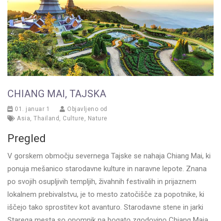
CHIANG MAI, TAJSKA
01. januar 1
Objavljeno od
Asia
,
Thailand
,
Culture
,
Nature
Pregled
V gorskem območju severnega Tajske se nahaja Chiang Mai, ki
ponuja mešanico starodavne kulture in naravne lepote. Znana
po svojih osupljivih templjih, živahnih festivalih in prijaznem
lokalnem prebivalstvu, je to mesto zatočišče za popotnike, ki
iščejo tako sprostitev kot avanturo. Starodavne stene in jarki
Starega mesta so opomnik na bogato zgodovino Chiang Maia,