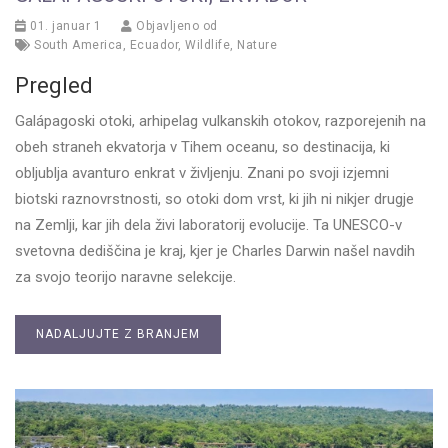
01. januar 1
Objavljeno od
South America
,
Ecuador
,
Wildlife
,
Nature
Pregled
Galápagoski otoki, arhipelag vulkanskih otokov, razporejenih na
obeh straneh ekvatorja v Tihem oceanu, so destinacija, ki
obljublja avanturo enkrat v življenju. Znani po svoji izjemni
biotski raznovrstnosti, so otoki dom vrst, ki jih ni nikjer drugje
na Zemlji, kar jih dela živi laboratorij evolucije. Ta UNESCO-v
svetovna dediščina je kraj, kjer je Charles Darwin našel navdih
za svojo teorijo naravne selekcije.
NADALJUJTE Z BRANJEM