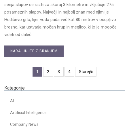
serija slapov se razteza skoraj 3 kilometre in vključuje 275
posameznih slapov. Največji in najbolj znan med njimi je
Hudičevo grlo, kjer voda pada več kot 80 metrov v osupljivo
brezno, kar ustvarja močan hrup in meglico, ki jo je mogoče
videti od daleč.
NADALJUJTE Z BRANJEM
1
2
3
4
Starejši
Kategorije
AI
Artificial Intelligence
Company News