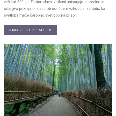
več kot 800 let. Ti starodavni velikani ustvarjajo surrealno in
očarljivo pokrajino, zlasti ob sončnem vzhodu in zahodu, ko
svetloba meče čarobno svetlobo na prizor.
NADALJUJTE Z BRANJEM