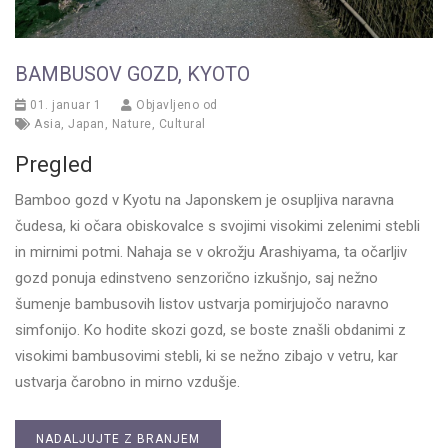
BAMBUSOV GOZD, KYOTO
01. januar 1
Objavljeno od
Asia
,
Japan
,
Nature
,
Cultural
Pregled
Bamboo gozd v Kyotu na Japonskem je osupljiva naravna
čudesa, ki očara obiskovalce s svojimi visokimi zelenimi stebli
in mirnimi potmi. Nahaja se v okrožju Arashiyama, ta očarljiv
gozd ponuja edinstveno senzorično izkušnjo, saj nežno
šumenje bambusovih listov ustvarja pomirjujočo naravno
simfonijo. Ko hodite skozi gozd, se boste znašli obdanimi z
visokimi bambusovimi stebli, ki se nežno zibajo v vetru, kar
ustvarja čarobno in mirno vzdušje.
NADALJUJTE Z BRANJEM