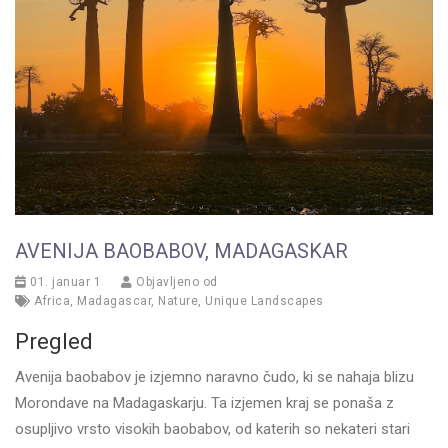
AVENIJA BAOBABOV, MADAGASKAR
01. januar 1
Objavljeno od
Africa
,
Madagascar
,
Nature
,
Unique Landscapes
Pregled
Avenija baobabov je izjemno naravno čudo, ki se nahaja blizu
Morondave na Madagaskarju. Ta izjemen kraj se ponaša z
osupljivo vrsto visokih baobabov, od katerih so nekateri stari