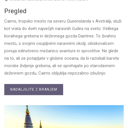
Pregled
Cairns, tropsko mesto na severu Queenslanda v Avstraliji, služi
kot vrata do dveh največjih naravnih čudes na svetu: Velikega
koralnega grebena in deževnega gozda Daintree. To živahno
mesto, s svojimi osupljivimi naravnimi okolji, obiskovalcem
ponuja edinstveno mešanico avanture in sprostitve. Ne glede
na to, ali se potapljate v globine oceana, da bi raziskali barvite
morske življenje grebena, ali se sprehajate po starodavnem
deževnem gozdu, Cairns obljublja nepozabno izkušnjo.
NADALJUJTE Z BRANJEM