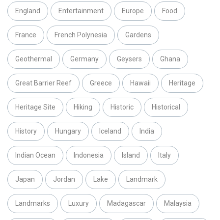
England
Entertainment
Europe
Food
France
French Polynesia
Gardens
Geothermal
Germany
Geysers
Ghana
Great Barrier Reef
Greece
Hawaii
Heritage
Heritage Site
Hiking
Historic
Historical
History
Hungary
Iceland
India
Indian Ocean
Indonesia
Island
Italy
Japan
Jordan
Lake
Landmark
Landmarks
Luxury
Madagascar
Malaysia