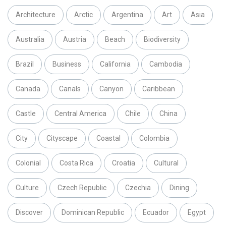
Architecture
Arctic
Argentina
Art
Asia
Australia
Austria
Beach
Biodiversity
Brazil
Business
California
Cambodia
Canada
Canals
Canyon
Caribbean
Castle
Central America
Chile
China
City
Cityscape
Coastal
Colombia
Colonial
Costa Rica
Croatia
Cultural
Culture
Czech Republic
Czechia
Dining
Discover
Dominican Republic
Ecuador
Egypt