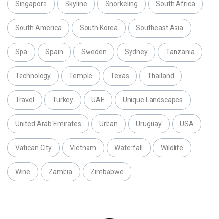
Singapore
Skyline
Snorkeling
South Africa
South America
South Korea
Southeast Asia
Spa
Spain
Sweden
Sydney
Tanzania
Technology
Temple
Texas
Thailand
Travel
Turkey
UAE
Unique Landscapes
United Arab Emirates
Urban
Uruguay
USA
Vatican City
Vietnam
Waterfall
Wildlife
Wine
Zambia
Zimbabwe