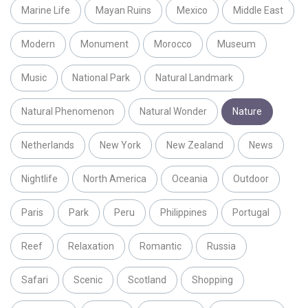
Marine Life
Mayan Ruins
Mexico
Middle East
Modern
Monument
Morocco
Museum
Music
National Park
Natural Landmark
Natural Phenomenon
Natural Wonder
Nature
Netherlands
New York
New Zealand
News
Nightlife
North America
Oceania
Outdoor
Paris
Park
Peru
Philippines
Portugal
Reef
Relaxation
Romantic
Russia
Safari
Scenic
Scotland
Shopping