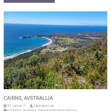
CAIRNS, AVSTRALIJA
01. januar 1
Objavljeno od
Oceania
,
Australia
,
Great Barrier Reef
,
Nature