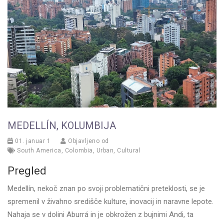
MEDELLÍN, KOLUMBIJA
01. januar 1
Objavljeno od
South America
,
Colombia
,
Urban
,
Cultural
Pregled
Medellín, nekoč znan po svoji problematični preteklosti, se je
spremenil v živahno središče kulture, inovacij in naravne lepote.
Nahaja se v dolini Aburrá in je obkrožen z bujnimi Andi, ta