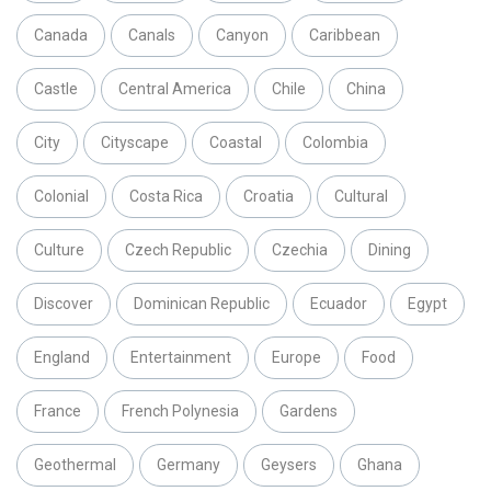
Canada
Canals
Canyon
Caribbean
Castle
Central America
Chile
China
City
Cityscape
Coastal
Colombia
Colonial
Costa Rica
Croatia
Cultural
Culture
Czech Republic
Czechia
Dining
Discover
Dominican Republic
Ecuador
Egypt
England
Entertainment
Europe
Food
France
French Polynesia
Gardens
Geothermal
Germany
Geysers
Ghana