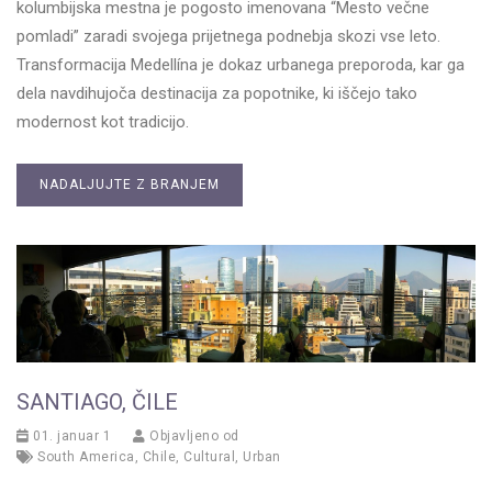
kolumbijska mestna je pogosto imenovana “Mesto večne
pomladi” zaradi svojega prijetnega podnebja skozi vse leto.
Transformacija Medellína je dokaz urbanega preporoda, kar ga
dela navdihujoča destinacija za popotnike, ki iščejo tako
modernost kot tradicijo.
NADALJUJTE Z BRANJEM
SANTIAGO, ČILE
01. januar 1
Objavljeno od
South America
,
Chile
,
Cultural
,
Urban