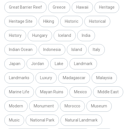
Great Barrier Reef
Greece
Hawaii
Heritage
Heritage Site
Hiking
Historic
Historical
History
Hungary
Iceland
India
Indian Ocean
Indonesia
Island
Italy
Japan
Jordan
Lake
Landmark
Landmarks
Luxury
Madagascar
Malaysia
Marine Life
Mayan Ruins
Mexico
Middle East
Modern
Monument
Morocco
Museum
Music
National Park
Natural Landmark