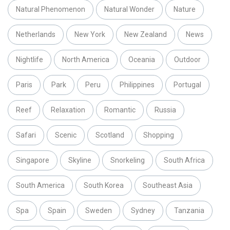
Natural Phenomenon
Natural Wonder
Nature
Netherlands
New York
New Zealand
News
Nightlife
North America
Oceania
Outdoor
Paris
Park
Peru
Philippines
Portugal
Reef
Relaxation
Romantic
Russia
Safari
Scenic
Scotland
Shopping
Singapore
Skyline
Snorkeling
South Africa
South America
South Korea
Southeast Asia
Spa
Spain
Sweden
Sydney
Tanzania