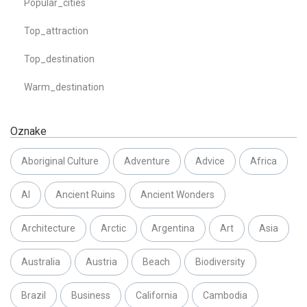
Popular_cities
Top_attraction
Top_destination
Warm_destination
Oznake
Aboriginal Culture
Adventure
Advice
Africa
AI
Ancient Ruins
Ancient Wonders
Architecture
Arctic
Argentina
Art
Asia
Australia
Austria
Beach
Biodiversity
Brazil
Business
California
Cambodia