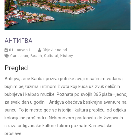
АНТИГВА
01. јануар 1.
Objavljeno od
Caribbean
,
Beach
,
Cultural
,
History
Pregled
Antigva, srce Kariba, poziva putnike svojim safirnim vodama,
bujnim pejzažima i ritmom života koji kuca uz zvuk čeličnih
bubnjeva i kalipso muzike. Poznata po svojih 365 plaža—jednoj
za svaki dan u godini—Antigva obećava beskrajne avanture na
suncu. To je mesto gde se istorija i kultura prepliću, od odjeka
kolonijalne prošlosti u Nelsonovom pristaništu do živopisnih
izraza antigvanske kulture tokom poznate Karnevalske
proslave.