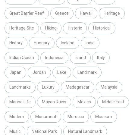
Great Barrier Reef
Greece
Hawaii
Heritage
Heritage Site
Hiking
Historic
Historical
History
Hungary
Iceland
India
Indian Ocean
Indonesia
Island
Italy
Japan
Jordan
Lake
Landmark
Landmarks
Luxury
Madagascar
Malaysia
Marine Life
Mayan Ruins
Mexico
Middle East
Modern
Monument
Morocco
Museum
Music
National Park
Natural Landmark