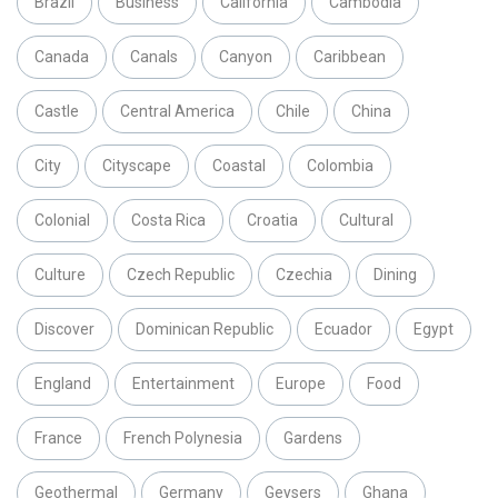
Brazil
Business
California
Cambodia
Canada
Canals
Canyon
Caribbean
Castle
Central America
Chile
China
City
Cityscape
Coastal
Colombia
Colonial
Costa Rica
Croatia
Cultural
Culture
Czech Republic
Czechia
Dining
Discover
Dominican Republic
Ecuador
Egypt
England
Entertainment
Europe
Food
France
French Polynesia
Gardens
Geothermal
Germany
Geysers
Ghana