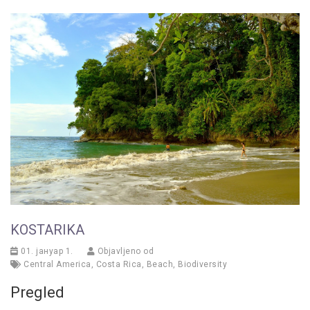
KOSTARIKA
01. јануар 1.
Objavljeno od
Central America
,
Costa Rica
,
Beach
,
Biodiversity
Pregled