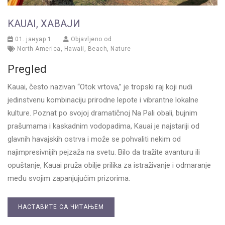
KAUAI, ХАВАЈИ
01. јануар 1.
Objavljeno od
North America
,
Hawaii
,
Beach
,
Nature
Pregled
Kauai, često nazivan “Otok vrtova,” je tropski raj koji nudi
jedinstvenu kombinaciju prirodne lepote i vibrantne lokalne
kulture. Poznat po svojoj dramatičnoj Na Pali obali, bujnim
prašumama i kaskadnim vodopadima, Kauai je najstariji od
glavnih havajskih ostrva i može se pohvaliti nekim od
najimpresivnijih pejzaža na svetu. Bilo da tražite avanturu ili
opuštanje, Kauai pruža obilje prilika za istraživanje i odmaranje
među svojim zapanjujućim prizorima.
НАСТАВИТЕ СА ЧИТАЊЕМ