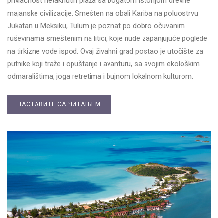
privlačnost netaknutih plaža sa bogatom istorijom drevne
majanske civilizacije. Smešten na obali Kariba na poluostrvu
Jukatan u Meksiku, Tulum je poznat po dobro očuvanim
ruševinama smeštenim na litici, koje nude zapanjujuće poglede
na tirkizne vode ispod. Ovaj živahni grad postao je utočište za
putnike koji traže i opuštanje i avanturu, sa svojim ekološkim
odmaralištima, joga retretima i bujnom lokalnom kulturom.
НАСТАВИТЕ СА ЧИТАЊЕМ