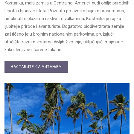
Kostarika, mala zemlja u Centralnoj Americi, nudi obilje prirodnih
lepota i biodiverziteta. Poznata po svojim bujnim prašumama,
netaknutim plažama i aktivnim vulkanima, Kostarika je raj za
ljubitelje prirode i avanturiste. Bogatstvo biodiverziteta zemlje
zaštićeno je u brojnim nacionalnim parkovima, pružajući
utočište raznim vrstama divljih životinja, uključujući majmune
kako, lenjivce i šarene tukane.
НАСТАВИТЕ СА ЧИТАЊЕМ