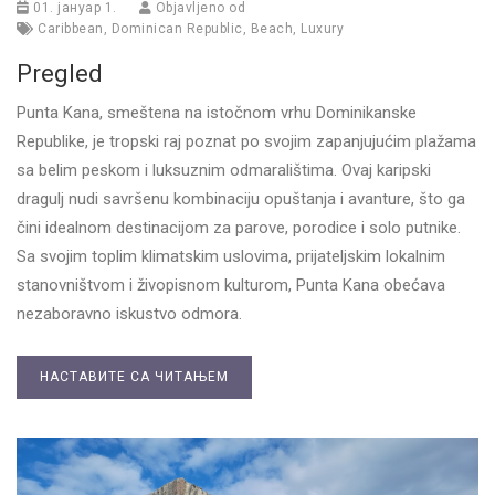
01. јануар 1.
Objavljeno od
Caribbean
,
Dominican Republic
,
Beach
,
Luxury
Pregled
Punta Kana, smeštena na istočnom vrhu Dominikanske
Republike, je tropski raj poznat po svojim zapanjujućim plažama
sa belim peskom i luksuznim odmaralištima. Ovaj karipski
dragulj nudi savršenu kombinaciju opuštanja i avanture, što ga
čini idealnom destinacijom za parove, porodice i solo putnike.
Sa svojim toplim klimatskim uslovima, prijateljskim lokalnim
stanovništvom i živopisnom kulturom, Punta Kana obećava
nezaboravno iskustvo odmora.
НАСТАВИТЕ СА ЧИТАЊЕМ