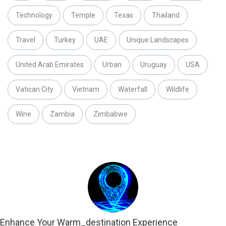
Technology
Temple
Texas
Thailand
Travel
Turkey
UAE
Unique Landscapes
United Arab Emirates
Urban
Uruguay
USA
Vatican City
Vietnam
Waterfall
Wildlife
Wine
Zambia
Zimbabwe
Enhance Your Warm_destination Experience