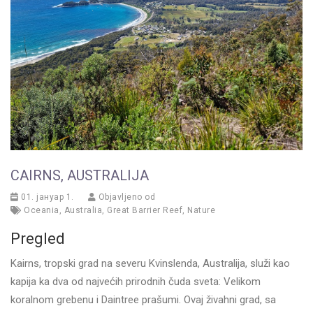
CAIRNS, AUSTRALIJA
01. јануар 1.
Objavljeno od
Oceania
,
Australia
,
Great Barrier Reef
,
Nature
Pregled
Kairns, tropski grad na severu Kvinslenda, Australija, služi kao
kapija ka dva od najvećih prirodnih čuda sveta: Velikom
koralnom grebenu i Daintree prašumi. Ovaj živahni grad, sa