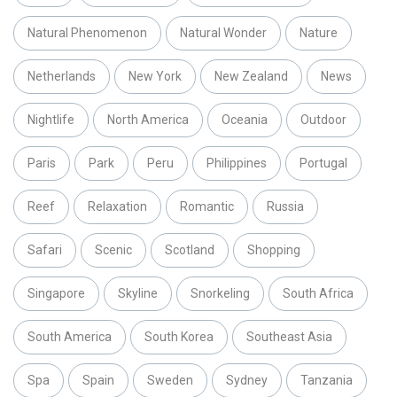
Natural Phenomenon
Natural Wonder
Nature
Netherlands
New York
New Zealand
News
Nightlife
North America
Oceania
Outdoor
Paris
Park
Peru
Philippines
Portugal
Reef
Relaxation
Romantic
Russia
Safari
Scenic
Scotland
Shopping
Singapore
Skyline
Snorkeling
South Africa
South America
South Korea
Southeast Asia
Spa
Spain
Sweden
Sydney
Tanzania