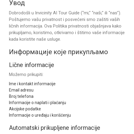
Увод
Dobrodošli u Invicinity AI Tour Guide (“mi,” “naši,” ili “nas”).
Poštujemo vašu privatnost i posvećeni smo zaštiti vaših
ličnih informacija. Ova Politika privatnosti objašnjava kako
prikupljamo, koristimo, otkrivamo i štitimo vaše informacije
kada koristite naše usluge.
Информације које прикупљамо
Lične informacije
Možemo prikupiti:
Ime i kontakt informacije
Email adresu
Broj telefona
Informacije o naplati i plaćanju
Akcijske podatke
Informacije o uređaju i korišćenju
Automatski prikupljene informacije