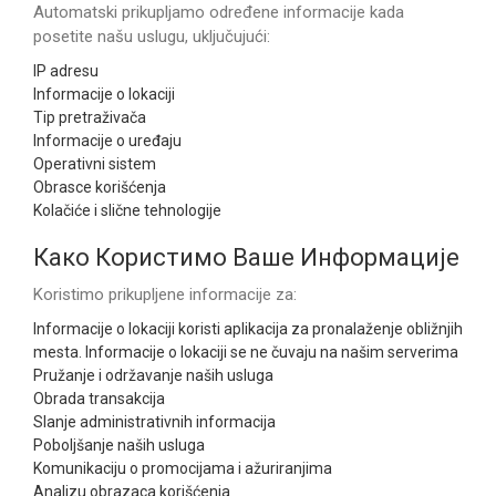
Automatski prikupljamo određene informacije kada
posetite našu uslugu, uključujući:
IP adresu
Informacije o lokaciji
Tip pretraživača
Informacije o uređaju
Operativni sistem
Obrasce korišćenja
Kolačiće i slične tehnologije
Како Користимо Ваше Информације
Koristimo prikupljene informacije za:
Informacije o lokaciji koristi aplikacija za pronalaženje obližnjih
mesta. Informacije o lokaciji se ne čuvaju na našim serverima
Pružanje i održavanje naših usluga
Obrada transakcija
Slanje administrativnih informacija
Poboljšanje naših usluga
Komunikaciju o promocijama i ažuriranjima
Analizu obrazaca korišćenja