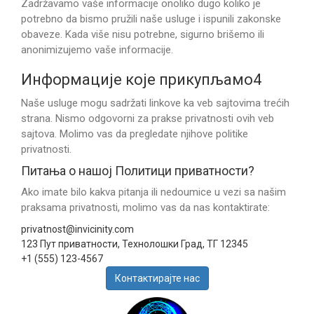
Zadržavamo vaše informacije onoliko dugo koliko je
potrebno da bismo pružili naše usluge i ispunili zakonske
obaveze. Kada više nisu potrebne, sigurno brišemo ili
anonimizujemo vaše informacije.
Информације које прикупљамо4
Naše usluge mogu sadržati linkove ka veb sajtovima trećih
strana. Nismo odgovorni za prakse privatnosti ovih veb
sajtova. Molimo vas da pregledate njihove politike
privatnosti.
Питања о нашој Политици приватности?
Ako imate bilo kakva pitanja ili nedoumice u vezi sa našim
praksama privatnosti, molimo vas da nas kontaktirate:
privatnost@invicinity.com
123 Пут приватности, Технолошки Град, ТГ 12345
+1 (555) 123-4567
Контактирајте нас