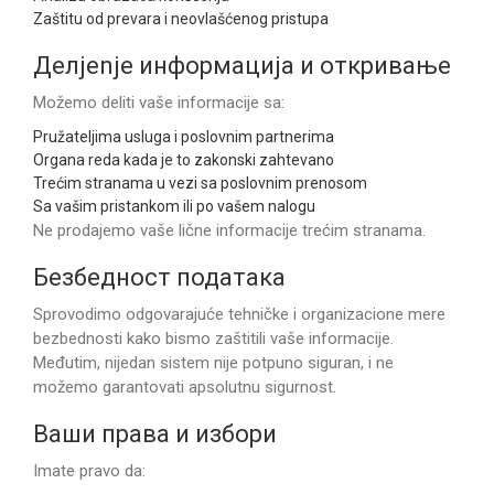
Zaštitu od prevara i neovlašćenog pristupa
Делjenje информација и откривање
Možemo deliti vaše informacije sa:
Pružateljima usluga i poslovnim partnerima
Organa reda kada je to zakonski zahtevano
Trećim stranama u vezi sa poslovnim prenosom
Sa vašim pristankom ili po vašem nalogu
Ne prodajemo vaše lične informacije trećim stranama.
Безбедност података
Sprovodimo odgovarajuće tehničke i organizacione mere
bezbednosti kako bismo zaštitili vaše informacije.
Međutim, nijedan sistem nije potpuno siguran, i ne
možemo garantovati apsolutnu sigurnost.
Ваши права и избори
Imate pravo da: