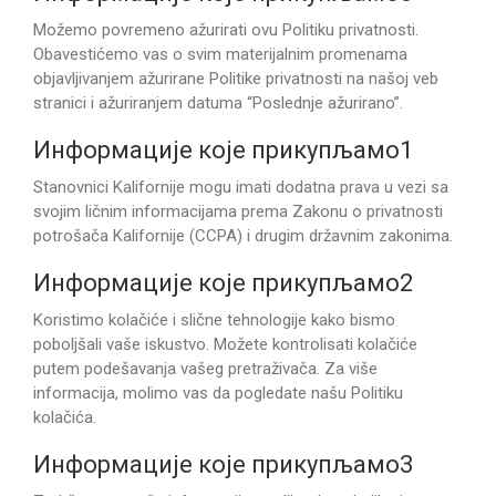
Možemo povremeno ažurirati ovu Politiku privatnosti.
Obavestićemo vas o svim materijalnim promenama
objavljivanjem ažurirane Politike privatnosti na našoj veb
stranici i ažuriranjem datuma “Poslednje ažurirano”.
Информације које прикупљамо1
Stanovnici Kalifornije mogu imati dodatna prava u vezi sa
svojim ličnim informacijama prema Zakonu o privatnosti
potrošača Kalifornije (CCPA) i drugim državnim zakonima.
Информације које прикупљамо2
Koristimo kolačiće i slične tehnologije kako bismo
poboljšali vaše iskustvo. Možete kontrolisati kolačiće
putem podešavanja vašeg pretraživača. Za više
informacija, molimo vas da pogledate našu Politiku
kolačića.
Информације које прикупљамо3