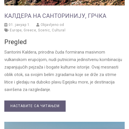
КАЛДЕРА НА САНТОРИНИЈУ, ГРЧКА
01. јануар 1.
Objavljeno od
Europe
,
Greece
,
Scenic
,
Cultural
Pregled
Santorini Kaldera, prirodna čuda formirana masivnom
vulkanskom erupcijom, nudi putnicima jedinstvenu kombinaciju
zapanjujućih pejzaža i bogate kulturne istorije. Ovaj mesnasti
oblik otok, sa svojim belim zgradama koje se drže za strme
litice i gledaju na duboko plavu Egejsku more, je destinacija
savršena za razgledanje.
НАСТАВИТЕ СА ЧИТАЊЕМ