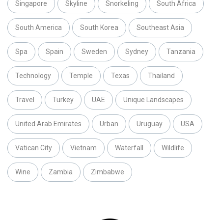
Singapore
Skyline
Snorkeling
South Africa
South America
South Korea
Southeast Asia
Spa
Spain
Sweden
Sydney
Tanzania
Technology
Temple
Texas
Thailand
Travel
Turkey
UAE
Unique Landscapes
United Arab Emirates
Urban
Uruguay
USA
Vatican City
Vietnam
Waterfall
Wildlife
Wine
Zambia
Zimbabwe