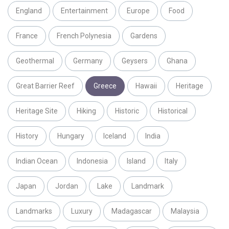
England
Entertainment
Europe
Food
France
French Polynesia
Gardens
Geothermal
Germany
Geysers
Ghana
Great Barrier Reef
Greece
Hawaii
Heritage
Heritage Site
Hiking
Historic
Historical
History
Hungary
Iceland
India
Indian Ocean
Indonesia
Island
Italy
Japan
Jordan
Lake
Landmark
Landmarks
Luxury
Madagascar
Malaysia