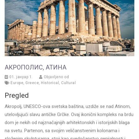
АКРОПОЛИС, АТИНА
01. јануар 1.
Objavljeno od
Europe
,
Greece
,
Historical
,
Cultural
Pregled
Akropolj, UNESCO-ova svetska baština, uzdiže se nad Atinom,
utelovljujući slavu antičke Grčke. Ovaj ikonični kompleks na brdu
dom je nekih od najznačajnijih arhitektonskih i istorijskih blaga
na svetu. Partenon, sa svojim veličanstvenim kolonama i
složenim skulpturama, stoji kao svedočanstvo genijalnosti i