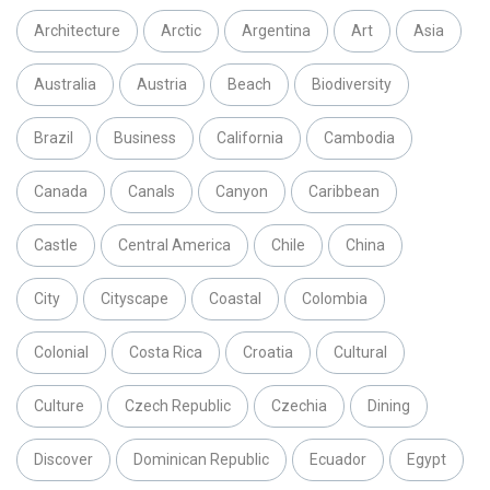
Architecture
Arctic
Argentina
Art
Asia
Australia
Austria
Beach
Biodiversity
Brazil
Business
California
Cambodia
Canada
Canals
Canyon
Caribbean
Castle
Central America
Chile
China
City
Cityscape
Coastal
Colombia
Colonial
Costa Rica
Croatia
Cultural
Culture
Czech Republic
Czechia
Dining
Discover
Dominican Republic
Ecuador
Egypt