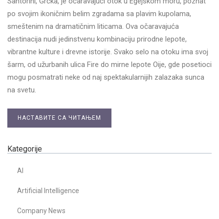
Santorini, Grčka, je očaravajući otok u Egejskom moru, poznat
po svojim ikoničnim belim zgradama sa plavim kupolama,
smeštenim na dramatičnim liticama. Ova očaravajuća
destinacija nudi jedinstvenu kombinaciju prirodne lepote,
vibrantne kulture i drevne istorije. Svako selo na otoku ima svoj
šarm, od užurbanih ulica Fire do mirne lepote Oije, gde posetioci
mogu posmatrati neke od naj spektakularnijih zalazaka sunca
na svetu.
НАСТАВИТЕ СА ЧИТАЊЕМ
Kategorije
AI
Artificial Intelligence
Company News