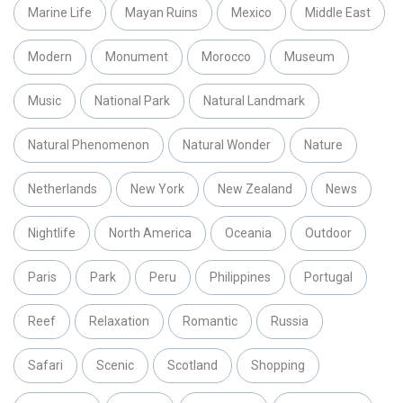
Marine Life
Mayan Ruins
Mexico
Middle East
Modern
Monument
Morocco
Museum
Music
National Park
Natural Landmark
Natural Phenomenon
Natural Wonder
Nature
Netherlands
New York
New Zealand
News
Nightlife
North America
Oceania
Outdoor
Paris
Park
Peru
Philippines
Portugal
Reef
Relaxation
Romantic
Russia
Safari
Scenic
Scotland
Shopping