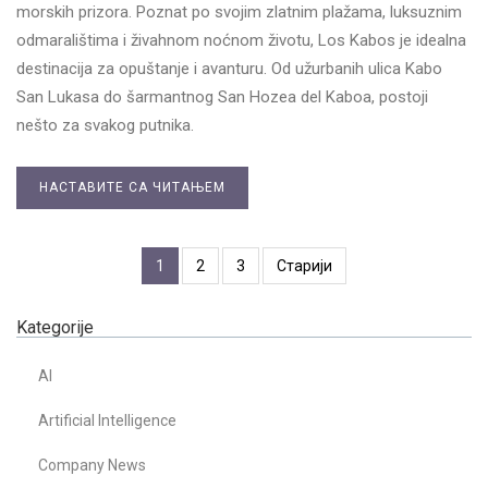
morskih prizora. Poznat po svojim zlatnim plažama, luksuznim
odmaralištima i živahnom noćnom životu, Los Kabos je idealna
destinacija za opuštanje i avanturu. Od užurbanih ulica Kabo
San Lukasa do šarmantnog San Hozea del Kaboa, postoji
nešto za svakog putnika.
НАСТАВИТЕ СА ЧИТАЊЕМ
1
2
3
Старији
Kategorije
AI
Artificial Intelligence
Company News