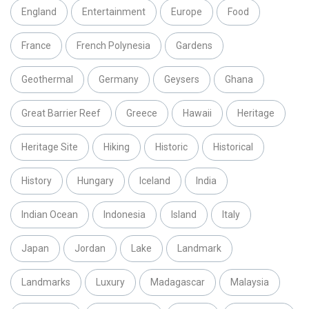
England
Entertainment
Europe
Food
France
French Polynesia
Gardens
Geothermal
Germany
Geysers
Ghana
Great Barrier Reef
Greece
Hawaii
Heritage
Heritage Site
Hiking
Historic
Historical
History
Hungary
Iceland
India
Indian Ocean
Indonesia
Island
Italy
Japan
Jordan
Lake
Landmark
Landmarks
Luxury
Madagascar
Malaysia