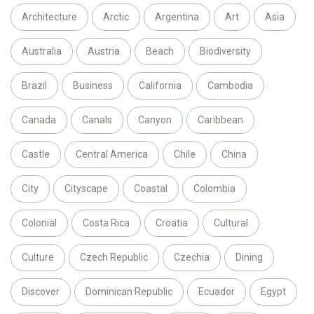
Architecture
Arctic
Argentina
Art
Asia
Australia
Austria
Beach
Biodiversity
Brazil
Business
California
Cambodia
Canada
Canals
Canyon
Caribbean
Castle
Central America
Chile
China
City
Cityscape
Coastal
Colombia
Colonial
Costa Rica
Croatia
Cultural
Culture
Czech Republic
Czechia
Dining
Discover
Dominican Republic
Ecuador
Egypt