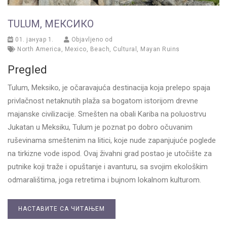
TULUM, МЕКСИКО
01. јануар 1.
Objavljeno od
North America
,
Mexico
,
Beach
,
Cultural
,
Mayan Ruins
Pregled
Tulum, Meksiko, je očaravajuća destinacija koja prelepo spaja
privlačnost netaknutih plaža sa bogatom istorijom drevne
majanske civilizacije. Smešten na obali Kariba na poluostrvu
Jukatan u Meksiku, Tulum je poznat po dobro očuvanim
ruševinama smeštenim na litici, koje nude zapanjujuće poglede
na tirkizne vode ispod. Ovaj živahni grad postao je utočište za
putnike koji traže i opuštanje i avanturu, sa svojim ekološkim
odmaralištima, joga retretima i bujnom lokalnom kulturom.
НАСТАВИТЕ СА ЧИТАЊЕМ