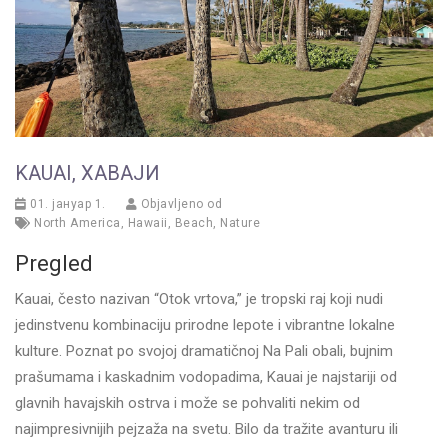
KAUAI, ХАВАЈИ
01. јануар 1.
Objavljeno od
North America
,
Hawaii
,
Beach
,
Nature
Pregled
Kauai, često nazivan “Otok vrtova,” je tropski raj koji nudi
jedinstvenu kombinaciju prirodne lepote i vibrantne lokalne
kulture. Poznat po svojoj dramatičnoj Na Pali obali, bujnim
prašumama i kaskadnim vodopadima, Kauai je najstariji od
glavnih havajskih ostrva i može se pohvaliti nekim od
najimpresivnijih pejzaža na svetu. Bilo da tražite avanturu ili