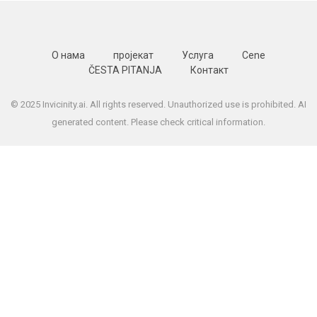
О нама
пројекат
Услуга
Cene
ČESTA PITANJA
Контакт
© 2025 Invicinity.ai. All rights reserved. Unauthorized use is prohibited. AI
generated content. Please check critical information.