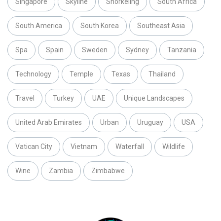
Singapore
Skyline
Snorkeling
South Africa
South America
South Korea
Southeast Asia
Spa
Spain
Sweden
Sydney
Tanzania
Technology
Temple
Texas
Thailand
Travel
Turkey
UAE
Unique Landscapes
United Arab Emirates
Urban
Uruguay
USA
Vatican City
Vietnam
Waterfall
Wildlife
Wine
Zambia
Zimbabwe