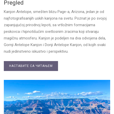
Pregled
Kanjon Antelope, smešten blizu Page-a, Arizona, jedan je od
najfotografisanijih uskih kanjona na svetu. Poznat je po svojoj
zapanjujućoj prirodnoj lepoti, sa vrtložnim formacijama
peskovca i hipnotišućim svetlosnim zracima koji stvaraju
magičnu atmosferu. Kanjon je podeljen na dva odvojena dela,
Gornji Antelope Kanjon i Donji Antelope Kanjon, od kojih svaki
nudi jedinstveno iskustvo i perspektivu.
НАСТАВИТЕ СА ЧИТАЊЕМ