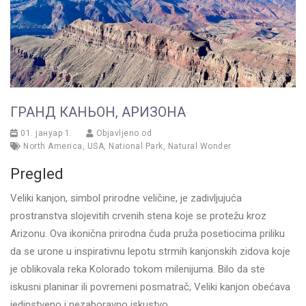
ГРАНД КАНЬОН, АРИЗОНА
01. јануар 1.
Objavljeno od
North America
,
USA
,
National Park
,
Natural Wonder
Pregled
Veliki kanjon, simbol prirodne veličine, je zadivljujuća
prostranstva slojevitih crvenih stena koje se protežu kroz
Arizonu. Ova ikonična prirodna čuda pruža posetiocima priliku
da se urone u inspirativnu lepotu strmih kanjonskih zidova koje
je oblikovala reka Kolorado tokom milenijuma. Bilo da ste
iskusni planinar ili povremeni posmatrač, Veliki kanjon obećava
jedinstveno i nezaboravno iskustvo.