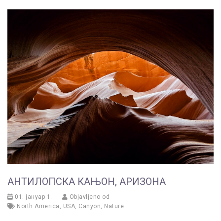
АНТИЛОПСКА КАЊОН, АРИЗОНА
01. јануар 1.
Objavljeno od
North America
,
USA
,
Canyon
,
Nature