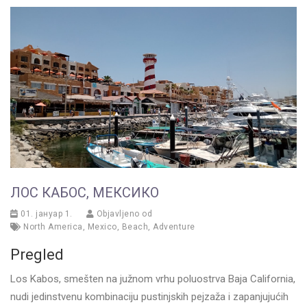
ЛОС КАБОС, МЕКСИКО
01. јануар 1.
Objavljeno od
North America
,
Mexico
,
Beach
,
Adventure
Pregled
Los Kabos, smešten na južnom vrhu poluostrva Baja California,
nudi jedinstvenu kombinaciju pustinjskih pejzaža i zapanjujućih