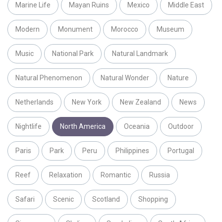
Marine Life
Mayan Ruins
Mexico
Middle East
Modern
Monument
Morocco
Museum
Music
National Park
Natural Landmark
Natural Phenomenon
Natural Wonder
Nature
Netherlands
New York
New Zealand
News
Nightlife
North America
Oceania
Outdoor
Paris
Park
Peru
Philippines
Portugal
Reef
Relaxation
Romantic
Russia
Safari
Scenic
Scotland
Shopping