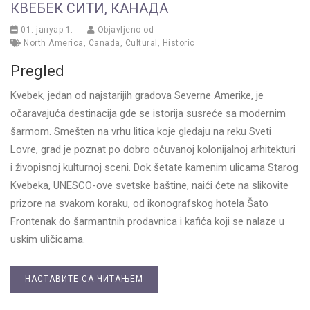
КВЕБЕК СИТИ, КАНАДА
01. јануар 1.
Objavljeno od
North America
,
Canada
,
Cultural
,
Historic
Pregled
Kvebek, jedan od najstarijih gradova Severne Amerike, je
očaravajuća destinacija gde se istorija susreće sa modernim
šarmom. Smešten na vrhu litica koje gledaju na reku Sveti
Lovre, grad je poznat po dobro očuvanoj kolonijalnoj arhitekturi
i živopisnoj kulturnoj sceni. Dok šetate kamenim ulicama Starog
Kvebeka, UNESCO-ove svetske baštine, naići ćete na slikovite
prizore na svakom koraku, od ikonografskog hotela Šato
Frontenak do šarmantnih prodavnica i kafića koji se nalaze u
uskim uličicama.
НАСТАВИТЕ СА ЧИТАЊЕМ