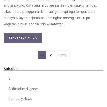
anu jangkung. Kota anu hirup ieu sanés ngan saukur tempat
pikeun para penggemar luar ruangan, tapi ogé tempat lebur
budaya kalayan sajarah anu beunghar sareng rupa-rupa
kagiatan pikeun sagala jinis wisatawan.
TERUSKEUN MACA
1
2
Lami
Kategori
AI
Artificial Intelligence
Company News