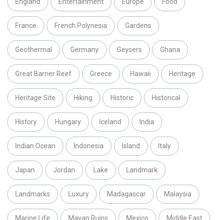
England
Entertainment
Europe
Food
France
French Polynesia
Gardens
Geothermal
Germany
Geysers
Ghana
Great Barrier Reef
Greece
Hawaii
Heritage
Heritage Site
Hiking
Historic
Historical
History
Hungary
Iceland
India
Indian Ocean
Indonesia
Island
Italy
Japan
Jordan
Lake
Landmark
Landmarks
Luxury
Madagascar
Malaysia
Marine Life
Mayan Ruins
Mexico
Middle East