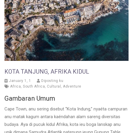
KOTA TANJUNG, AFRIKA KIDUL
January 1, 1
Diposting ku
Africa
,
South Africa
,
Cultural
,
Adventure
Gambaran Umum
Cape Town, anu sering disebut “Kota Indung,” nyaéta campuran
anu matak kagum antara kaéndahan alam sareng diversitas
budaya. Aya di pucuk kidul Afrika, kota ieu boga lanskap anu
unik dimana Samudra Atlantik patepung jeung Gunung Table