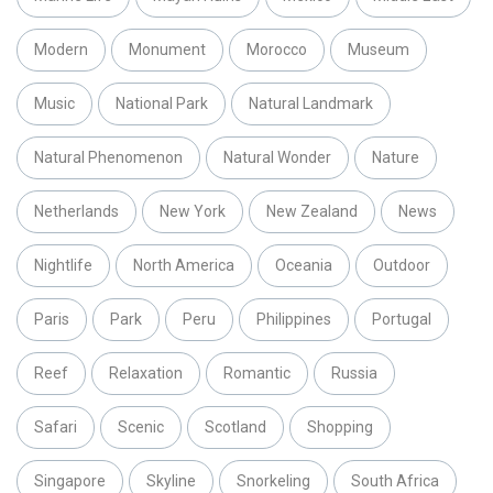
Modern
Monument
Morocco
Museum
Music
National Park
Natural Landmark
Natural Phenomenon
Natural Wonder
Nature
Netherlands
New York
New Zealand
News
Nightlife
North America
Oceania
Outdoor
Paris
Park
Peru
Philippines
Portugal
Reef
Relaxation
Romantic
Russia
Safari
Scenic
Scotland
Shopping
Singapore
Skyline
Snorkeling
South Africa