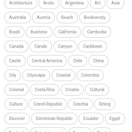
Architecture
Arctic
Argentina
Art
Asia
Australia
Austria
Beach
Biodiversity
Brazil
Business
California
Cambodia
Canada
Canals
Canyon
Caribbean
Castle
Central America
Chile
China
City
Cityscape
Coastal
Colombia
Colonial
Costa Rica
Croatia
Cultural
Culture
Czech Republic
Czechia
Dining
Discover
Dominican Republic
Ecuador
Egypt