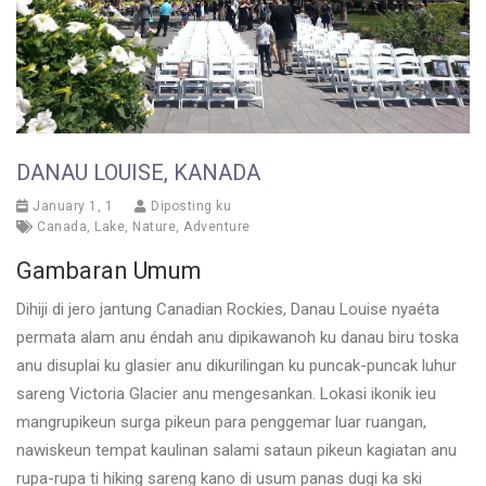
DANAU LOUISE, KANADA
January 1, 1
Diposting ku
Canada
,
Lake
,
Nature
,
Adventure
Gambaran Umum
Dihiji di jero jantung Canadian Rockies, Danau Louise nyaéta
permata alam anu éndah anu dipikawanoh ku danau biru toska
anu disuplai ku glasier anu dikurilingan ku puncak-puncak luhur
sareng Victoria Glacier anu mengesankan. Lokasi ikonik ieu
mangrupikeun surga pikeun para penggemar luar ruangan,
nawiskeun tempat kaulinan salami sataun pikeun kagiatan anu
rupa-rupa ti hiking sareng kano di usum panas dugi ka ski