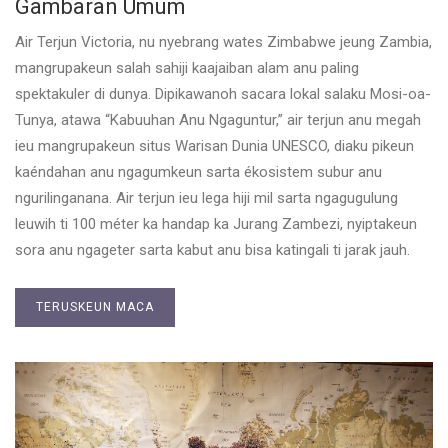
Gambaran Umum
Air Terjun Victoria, nu nyebrang wates Zimbabwe jeung Zambia,
mangrupakeun salah sahiji kaajaiban alam anu paling
spektakuler di dunya. Dipikawanoh sacara lokal salaku Mosi-oa-
Tunya, atawa “Kabuuhan Anu Ngaguntur,” air terjun anu megah
ieu mangrupakeun situs Warisan Dunia UNESCO, diaku pikeun
kaéndahan anu ngagumkeun sarta ékosistem subur anu
ngurilinganana. Air terjun ieu lega hiji mil sarta ngagugulung
leuwih ti 100 méter ka handap ka Jurang Zambezi, nyiptakeun
sora anu ngageter sarta kabut anu bisa katingali ti jarak jauh.
TERUSKEUN MACA