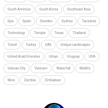
South America
South Korea
Southeast Asia
Spa
Spain
Sweden
Sydney
Tanzania
Technology
Temple
Texas
Thailand
Travel
Turkey
UAE
Unique Landscapes
United Arab Emirates
Urban
Uruguay
USA
Vatican City
Vietnam
Waterfall
Wildlife
Wine
Zambia
Zimbabwe