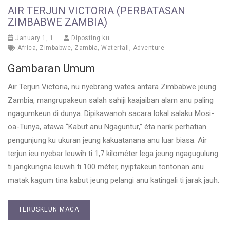
AIR TERJUN VICTORIA (PERBATASAN
ZIMBABWE ZAMBIA)
January 1, 1
Diposting ku
Africa
,
Zimbabwe
,
Zambia
,
Waterfall
,
Adventure
Gambaran Umum
Air Terjun Victoria, nu nyebrang wates antara Zimbabwe jeung
Zambia, mangrupakeun salah sahiji kaajaiban alam anu paling
ngagumkeun di dunya. Dipikawanoh sacara lokal salaku Mosi-
oa-Tunya, atawa “Kabut anu Ngaguntur,” éta narik perhatian
pengunjung ku ukuran jeung kakuatanana anu luar biasa. Air
terjun ieu nyebar leuwih ti 1,7 kilométer lega jeung ngagugulung
ti jangkungna leuwih ti 100 méter, nyiptakeun tontonan anu
matak kagum tina kabut jeung pelangi anu katingali ti jarak jauh.
TERUSKEUN MACA