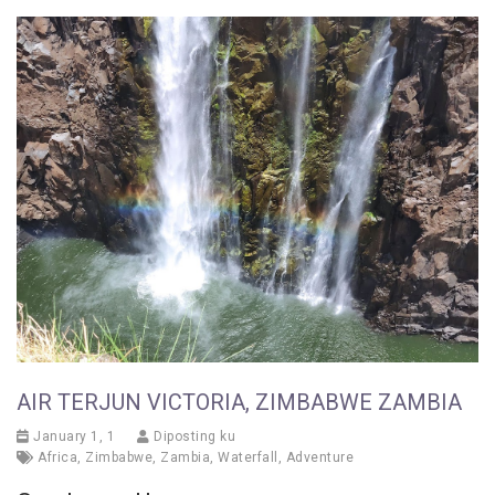
AIR TERJUN VICTORIA, ZIMBABWE ZAMBIA
January 1, 1
Diposting ku
Africa
,
Zimbabwe
,
Zambia
,
Waterfall
,
Adventure