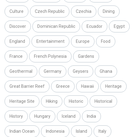
Culture
Czech Republic
Czechia
Dining
Discover
Dominican Republic
Ecuador
Egypt
England
Entertainment
Europe
Food
France
French Polynesia
Gardens
Geothermal
Germany
Geysers
Ghana
Great Barrier Reef
Greece
Hawaii
Heritage
Heritage Site
Hiking
Historic
Historical
History
Hungary
Iceland
India
Indian Ocean
Indonesia
Island
Italy