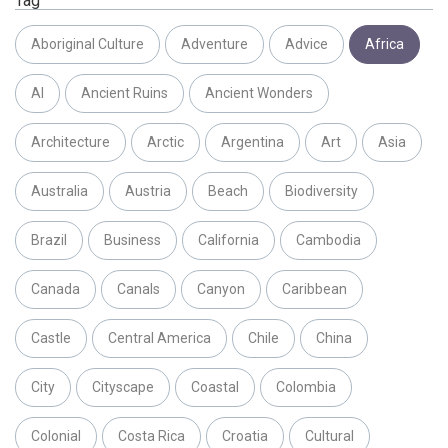
Tag
Aboriginal Culture
Adventure
Advice
Africa
AI
Ancient Ruins
Ancient Wonders
Architecture
Arctic
Argentina
Art
Asia
Australia
Austria
Beach
Biodiversity
Brazil
Business
California
Cambodia
Canada
Canals
Canyon
Caribbean
Castle
Central America
Chile
China
City
Cityscape
Coastal
Colombia
Colonial
Costa Rica
Croatia
Cultural