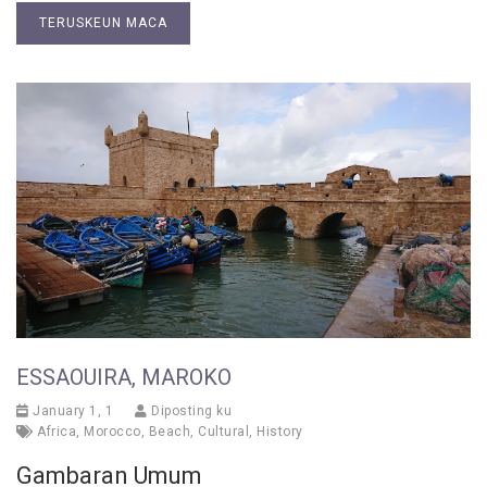
TERUSKEUN MACA
ESSAOUIRA, MAROKO
January 1, 1
Diposting ku
Africa
,
Morocco
,
Beach
,
Cultural
,
History
Gambaran Umum