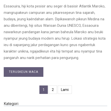
Essaouira, hiji kota pesisir anu seger di basisir Atlantik Maroko,
mangrupakeun campuran anu pikaresepeun tina sajarah,
budaya, jeung kaéndahan alam. Dipikawanoh pikeun Medina na
anu dibentengi, hiji situs Warisan Dunia UNESCO, Essaouira
nawarkeun pandangan kana jaman baheula Maroko anu beuki
nyampur jeung budaya modern anu hirup. Lokasi strategis kota
ieu di sapanjang jalur perdagangan kuno geus ngabentuk
karakter unikna, ngajadikeun éta hiji tempat anu nyampur tina
pangaruh anu narik perhatian para pengunjung.
TERUSKEUN MACA
1
2
Lami
Kategori