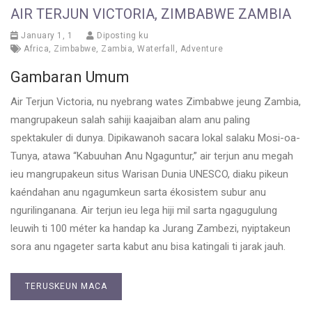
AIR TERJUN VICTORIA, ZIMBABWE ZAMBIA
January 1, 1
Diposting ku
Africa
,
Zimbabwe
,
Zambia
,
Waterfall
,
Adventure
Gambaran Umum
Air Terjun Victoria, nu nyebrang wates Zimbabwe jeung Zambia,
mangrupakeun salah sahiji kaajaiban alam anu paling
spektakuler di dunya. Dipikawanoh sacara lokal salaku Mosi-oa-
Tunya, atawa “Kabuuhan Anu Ngaguntur,” air terjun anu megah
ieu mangrupakeun situs Warisan Dunia UNESCO, diaku pikeun
kaéndahan anu ngagumkeun sarta ékosistem subur anu
ngurilinganana. Air terjun ieu lega hiji mil sarta ngagugulung
leuwih ti 100 méter ka handap ka Jurang Zambezi, nyiptakeun
sora anu ngageter sarta kabut anu bisa katingali ti jarak jauh.
TERUSKEUN MACA