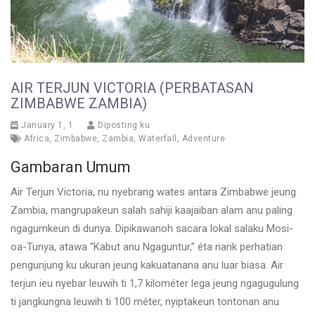
AIR TERJUN VICTORIA (PERBATASAN
ZIMBABWE ZAMBIA)
January 1, 1
Diposting ku
Africa
,
Zimbabwe
,
Zambia
,
Waterfall
,
Adventure
Gambaran Umum
Air Terjun Victoria, nu nyebrang wates antara Zimbabwe jeung
Zambia, mangrupakeun salah sahiji kaajaiban alam anu paling
ngagumkeun di dunya. Dipikawanoh sacara lokal salaku Mosi-
oa-Tunya, atawa “Kabut anu Ngaguntur,” éta narik perhatian
pengunjung ku ukuran jeung kakuatanana anu luar biasa. Air
terjun ieu nyebar leuwih ti 1,7 kilométer lega jeung ngagugulung
ti jangkungna leuwih ti 100 méter, nyiptakeun tontonan anu