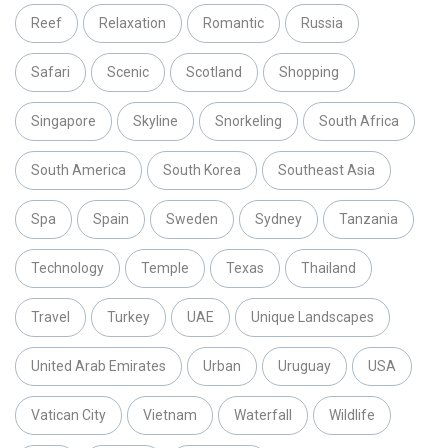
Reef
Relaxation
Romantic
Russia
Safari
Scenic
Scotland
Shopping
Singapore
Skyline
Snorkeling
South Africa
South America
South Korea
Southeast Asia
Spa
Spain
Sweden
Sydney
Tanzania
Technology
Temple
Texas
Thailand
Travel
Turkey
UAE
Unique Landscapes
United Arab Emirates
Urban
Uruguay
USA
Vatican City
Vietnam
Waterfall
Wildlife