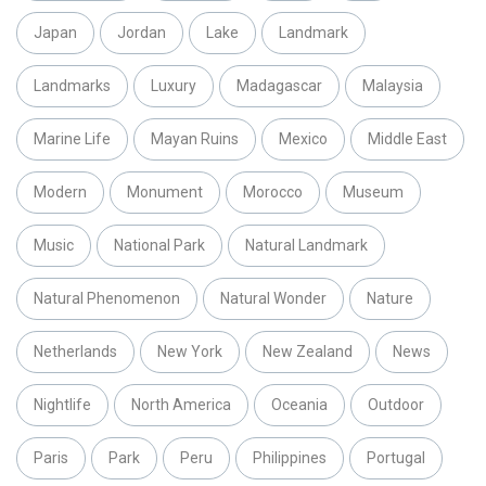
Japan
Jordan
Lake
Landmark
Landmarks
Luxury
Madagascar
Malaysia
Marine Life
Mayan Ruins
Mexico
Middle East
Modern
Monument
Morocco
Museum
Music
National Park
Natural Landmark
Natural Phenomenon
Natural Wonder
Nature
Netherlands
New York
New Zealand
News
Nightlife
North America
Oceania
Outdoor
Paris
Park
Peru
Philippines
Portugal