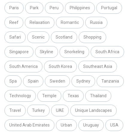
Paris
Park
Peru
Philippines
Portugal
Reef
Relaxation
Romantic
Russia
Safari
Scenic
Scotland
Shopping
Singapore
Skyline
Snorkeling
South Africa
South America
South Korea
Southeast Asia
Spa
Spain
Sweden
Sydney
Tanzania
Technology
Temple
Texas
Thailand
Travel
Turkey
UAE
Unique Landscapes
United Arab Emirates
Urban
Uruguay
USA