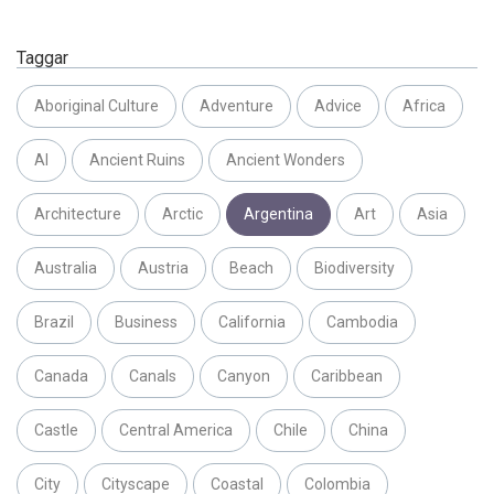
Taggar
Aboriginal Culture
Adventure
Advice
Africa
AI
Ancient Ruins
Ancient Wonders
Architecture
Arctic
Argentina
Art
Asia
Australia
Austria
Beach
Biodiversity
Brazil
Business
California
Cambodia
Canada
Canals
Canyon
Caribbean
Castle
Central America
Chile
China
City
Cityscape
Coastal
Colombia