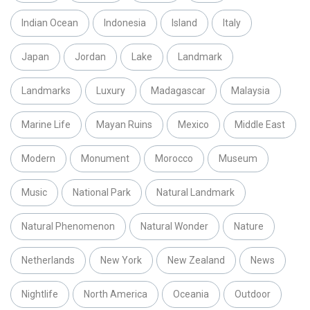
Indian Ocean
Indonesia
Island
Italy
Japan
Jordan
Lake
Landmark
Landmarks
Luxury
Madagascar
Malaysia
Marine Life
Mayan Ruins
Mexico
Middle East
Modern
Monument
Morocco
Museum
Music
National Park
Natural Landmark
Natural Phenomenon
Natural Wonder
Nature
Netherlands
New York
New Zealand
News
Nightlife
North America
Oceania
Outdoor