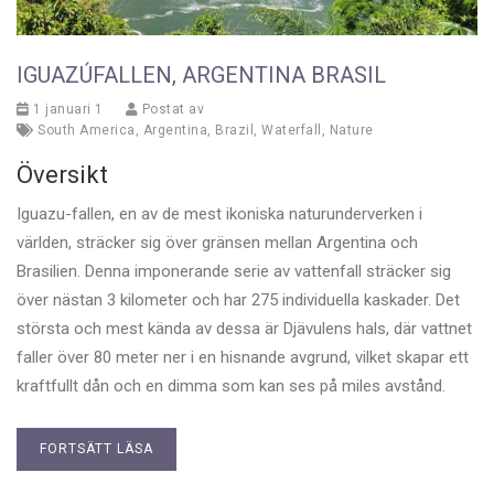
IGUAZÚFALLEN, ARGENTINA BRASIL
1 januari 1
Postat av
South America
,
Argentina
,
Brazil
,
Waterfall
,
Nature
Översikt
Iguazu-fallen, en av de mest ikoniska naturunderverken i
världen, sträcker sig över gränsen mellan Argentina och
Brasilien. Denna imponerande serie av vattenfall sträcker sig
över nästan 3 kilometer och har 275 individuella kaskader. Det
största och mest kända av dessa är Djävulens hals, där vattnet
faller över 80 meter ner i en hisnande avgrund, vilket skapar ett
kraftfullt dån och en dimma som kan ses på miles avstånd.
FORTSÄTT LÄSA