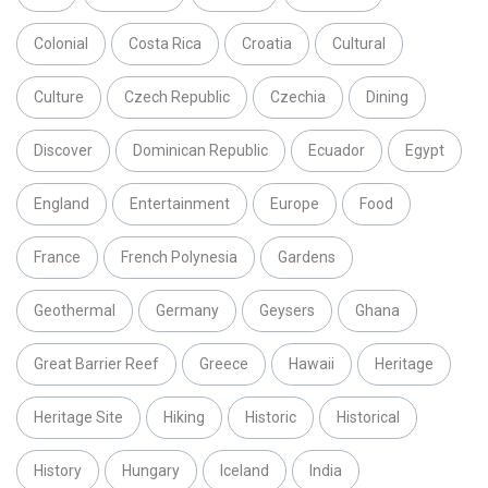
Colonial
Costa Rica
Croatia
Cultural
Culture
Czech Republic
Czechia
Dining
Discover
Dominican Republic
Ecuador
Egypt
England
Entertainment
Europe
Food
France
French Polynesia
Gardens
Geothermal
Germany
Geysers
Ghana
Great Barrier Reef
Greece
Hawaii
Heritage
Heritage Site
Hiking
Historic
Historical
History
Hungary
Iceland
India