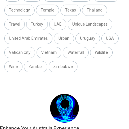
Technology
Temple
Texas
Thailand
Travel
Turkey
UAE
Unique Landscapes
United Arab Emirates
Urban
Uruguay
USA
Vatican City
Vietnam
Waterfall
Wildlife
Wine
Zambia
Zimbabwe
Enhance Your Australia Experience