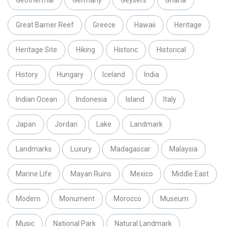
Great Barrier Reef
Greece
Hawaii
Heritage
Heritage Site
Hiking
Historic
Historical
History
Hungary
Iceland
India
Indian Ocean
Indonesia
Island
Italy
Japan
Jordan
Lake
Landmark
Landmarks
Luxury
Madagascar
Malaysia
Marine Life
Mayan Ruins
Mexico
Middle East
Modern
Monument
Morocco
Museum
Music
National Park
Natural Landmark