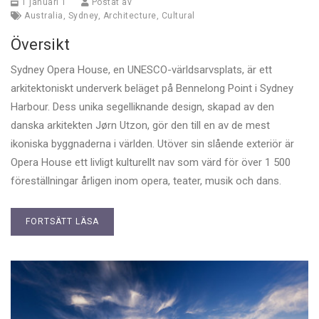
1 januari 1
Postat av
Australia
,
Sydney
,
Architecture
,
Cultural
Översikt
Sydney Opera House, en UNESCO-världsarvsplats, är ett
arkitektoniskt underverk beläget på Bennelong Point i Sydney
Harbour. Dess unika segelliknande design, skapad av den
danska arkitekten Jørn Utzon, gör den till en av de mest
ikoniska byggnaderna i världen. Utöver sin slående exteriör är
Opera House ett livligt kulturellt nav som värd för över 1 500
föreställningar årligen inom opera, teater, musik och dans.
FORTSÄTT LÄSA