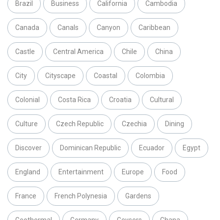
Brazil
Business
California
Cambodia
Canada
Canals
Canyon
Caribbean
Castle
Central America
Chile
China
City
Cityscape
Coastal
Colombia
Colonial
Costa Rica
Croatia
Cultural
Culture
Czech Republic
Czechia
Dining
Discover
Dominican Republic
Ecuador
Egypt
England
Entertainment
Europe
Food
France
French Polynesia
Gardens
Geothermal
Germany
Geysers
Ghana