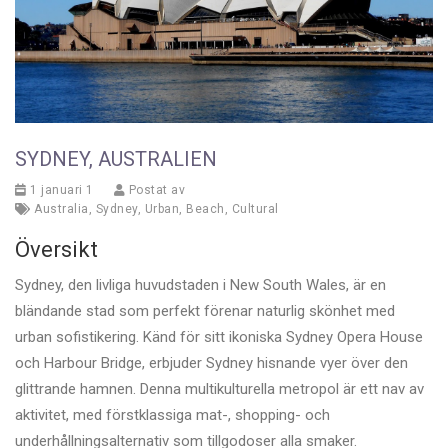
SYDNEY, AUSTRALIEN
1 januari 1
Postat av
Australia
,
Sydney
,
Urban
,
Beach
,
Cultural
Översikt
Sydney, den livliga huvudstaden i New South Wales, är en
bländande stad som perfekt förenar naturlig skönhet med
urban sofistikering. Känd för sitt ikoniska Sydney Opera House
och Harbour Bridge, erbjuder Sydney hisnande vyer över den
glittrande hamnen. Denna multikulturella metropol är ett nav av
aktivitet, med förstklassiga mat-, shopping- och
underhållningsalternativ som tillgodoser alla smaker.