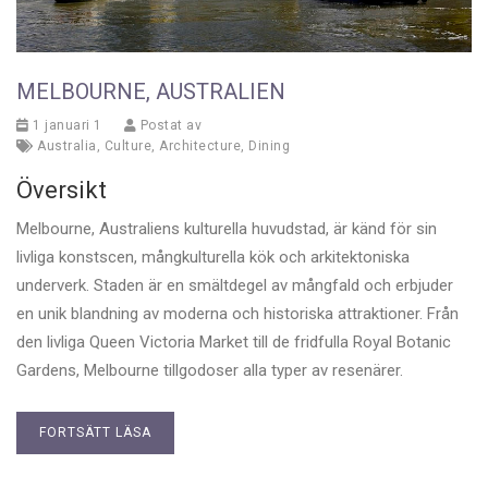
MELBOURNE, AUSTRALIEN
1 januari 1
Postat av
Australia
,
Culture
,
Architecture
,
Dining
Översikt
Melbourne, Australiens kulturella huvudstad, är känd för sin
livliga konstscen, mångkulturella kök och arkitektoniska
underverk. Staden är en smältdegel av mångfald och erbjuder
en unik blandning av moderna och historiska attraktioner. Från
den livliga Queen Victoria Market till de fridfulla Royal Botanic
Gardens, Melbourne tillgodoser alla typer av resenärer.
FORTSÄTT LÄSA