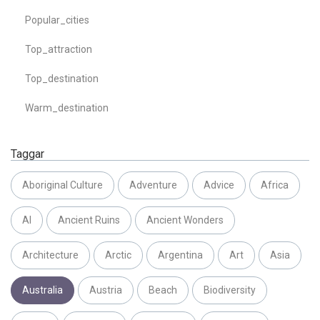
Popular_cities
Top_attraction
Top_destination
Warm_destination
Taggar
Aboriginal Culture
Adventure
Advice
Africa
AI
Ancient Ruins
Ancient Wonders
Architecture
Arctic
Argentina
Art
Asia
Australia
Austria
Beach
Biodiversity