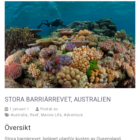
STORA BARRIÄRREVET, AUSTRALIEN
1 januari 1
Postat av
Australia
,
Reef
,
Marine Life
,
Adventure
Översikt
Stora barriärrevet, beläget utanför kusten av Queensland,