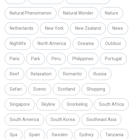
Natural Phenomenon
Natural Wonder
Nature
Netherlands
New York
New Zealand
News
Nightlife
North America
Oceania
Outdoor
Paris
Park
Peru
Philippines
Portugal
Reef
Relaxation
Romantic
Russia
Safari
Scenic
Scotland
Shopping
Singapore
Skyline
Snorkeling
South Africa
South America
South Korea
Southeast Asia
Spa
Spain
Sweden
Sydney
Tanzania