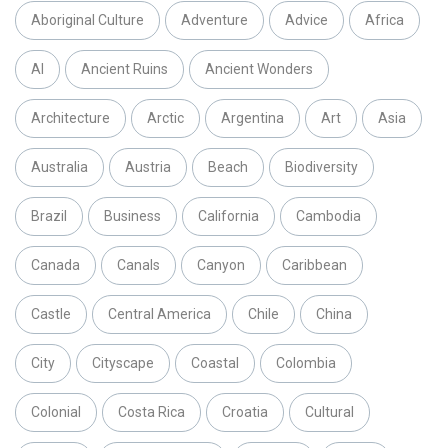
Aboriginal Culture
Adventure
Advice
Africa
AI
Ancient Ruins
Ancient Wonders
Architecture
Arctic
Argentina
Art
Asia
Australia
Austria
Beach
Biodiversity
Brazil
Business
California
Cambodia
Canada
Canals
Canyon
Caribbean
Castle
Central America
Chile
China
City
Cityscape
Coastal
Colombia
Colonial
Costa Rica
Croatia
Cultural