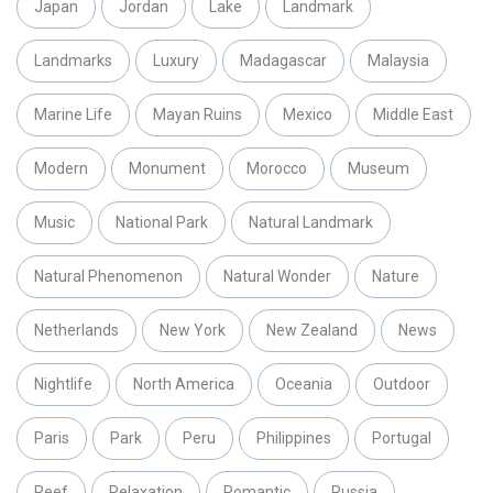
Japan
Jordan
Lake
Landmark
Landmarks
Luxury
Madagascar
Malaysia
Marine Life
Mayan Ruins
Mexico
Middle East
Modern
Monument
Morocco
Museum
Music
National Park
Natural Landmark
Natural Phenomenon
Natural Wonder
Nature
Netherlands
New York
New Zealand
News
Nightlife
North America
Oceania
Outdoor
Paris
Park
Peru
Philippines
Portugal
Reef
Relaxation
Romantic
Russia