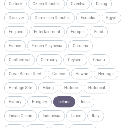
Culture
Czech Republic
Czechia
Dining
Discover
Dominican Republic
Ecuador
Egypt
England
Entertainment
Europe
Food
France
French Polynesia
Gardens
Geothermal
Germany
Geysers
Ghana
Great Barrier Reef
Greece
Hawaii
Heritage
Heritage Site
Hiking
Historic
Historical
History
Hungary
Iceland
India
Indian Ocean
Indonesia
Island
Italy