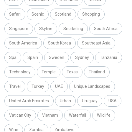
Safari
Scenic
Scotland
Shopping
Singapore
Skyline
Snorkeling
South Africa
South America
South Korea
Southeast Asia
Spa
Spain
Sweden
Sydney
Tanzania
Technology
Temple
Texas
Thailand
Travel
Turkey
UAE
Unique Landscapes
United Arab Emirates
Urban
Uruguay
USA
Vatican City
Vietnam
Waterfall
Wildlife
Wine
Zambia
Zimbabwe