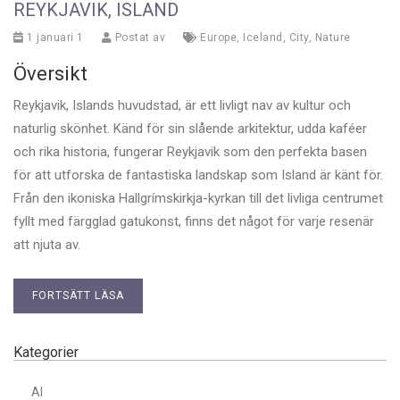
REYKJAVIK, ISLAND
1 januari 1
Postat av
Europe
,
Iceland
,
City
,
Nature
Översikt
Reykjavik, Islands huvudstad, är ett livligt nav av kultur och
naturlig skönhet. Känd för sin slående arkitektur, udda kaféer
och rika historia, fungerar Reykjavik som den perfekta basen
för att utforska de fantastiska landskap som Island är känt för.
Från den ikoniska Hallgrímskirkja-kyrkan till det livliga centrumet
fyllt med färgglad gatukonst, finns det något för varje resenär
att njuta av.
FORTSÄTT LÄSA
Kategorier
AI