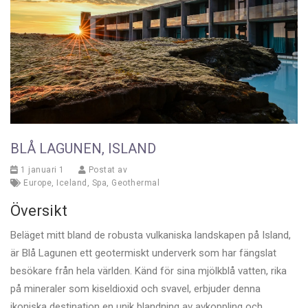
BLÅ LAGUNEN, ISLAND
1 januari 1
Postat av
Europe
,
Iceland
,
Spa
,
Geothermal
Översikt
Beläget mitt bland de robusta vulkaniska landskapen på Island,
är Blå Lagunen ett geotermiskt underverk som har fängslat
besökare från hela världen. Känd för sina mjölkblå vatten, rika
på mineraler som kiseldioxid och svavel, erbjuder denna
ikoniska destination en unik blandning av avkoppling och