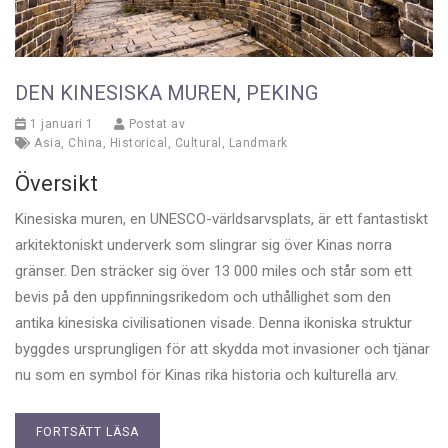
DEN KINESISKA MUREN, PEKING
1 januari 1
Postat av
Asia
,
China
,
Historical
,
Cultural
,
Landmark
Översikt
Kinesiska muren, en UNESCO-världsarvsplats, är ett fantastiskt
arkitektoniskt underverk som slingrar sig över Kinas norra
gränser. Den sträcker sig över 13 000 miles och står som ett
bevis på den uppfinningsrikedom och uthållighet som den
antika kinesiska civilisationen visade. Denna ikoniska struktur
byggdes ursprungligen för att skydda mot invasioner och tjänar
nu som en symbol för Kinas rika historia och kulturella arv.
FORTSÄTT LÄSA