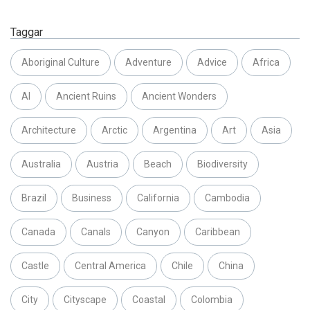
Taggar
Aboriginal Culture
Adventure
Advice
Africa
AI
Ancient Ruins
Ancient Wonders
Architecture
Arctic
Argentina
Art
Asia
Australia
Austria
Beach
Biodiversity
Brazil
Business
California
Cambodia
Canada
Canals
Canyon
Caribbean
Castle
Central America
Chile
China
City
Cityscape
Coastal
Colombia