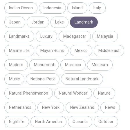
Indian Ocean
Indonesia
Island
Italy
Japan
Jordan
Lake
Landmark
Landmarks
Luxury
Madagascar
Malaysia
Marine Life
Mayan Ruins
Mexico
Middle East
Modern
Monument
Morocco
Museum
Music
National Park
Natural Landmark
Natural Phenomenon
Natural Wonder
Nature
Netherlands
New York
New Zealand
News
Nightlife
North America
Oceania
Outdoor