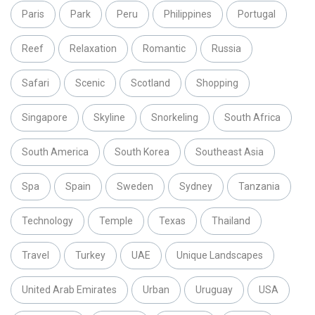
Paris
Park
Peru
Philippines
Portugal
Reef
Relaxation
Romantic
Russia
Safari
Scenic
Scotland
Shopping
Singapore
Skyline
Snorkeling
South Africa
South America
South Korea
Southeast Asia
Spa
Spain
Sweden
Sydney
Tanzania
Technology
Temple
Texas
Thailand
Travel
Turkey
UAE
Unique Landscapes
United Arab Emirates
Urban
Uruguay
USA