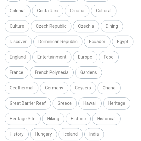
Colonial
Costa Rica
Croatia
Cultural
Culture
Czech Republic
Czechia
Dining
Discover
Dominican Republic
Ecuador
Egypt
England
Entertainment
Europe
Food
France
French Polynesia
Gardens
Geothermal
Germany
Geysers
Ghana
Great Barrier Reef
Greece
Hawaii
Heritage
Heritage Site
Hiking
Historic
Historical
History
Hungary
Iceland
India