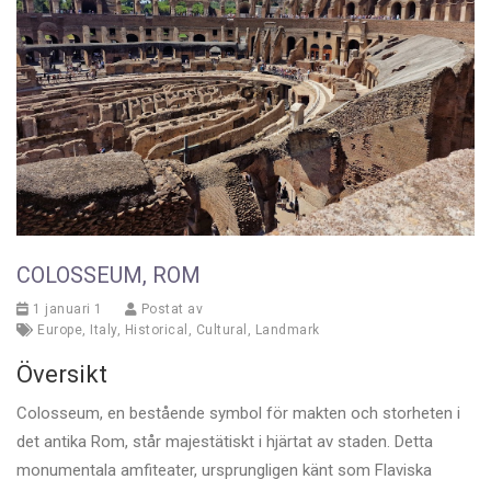
COLOSSEUM, ROM
1 januari 1
Postat av
Europe
,
Italy
,
Historical
,
Cultural
,
Landmark
Översikt
Colosseum, en bestående symbol för makten och storheten i
det antika Rom, står majestätiskt i hjärtat av staden. Detta
monumentala amfiteater, ursprungligen känt som Flaviska