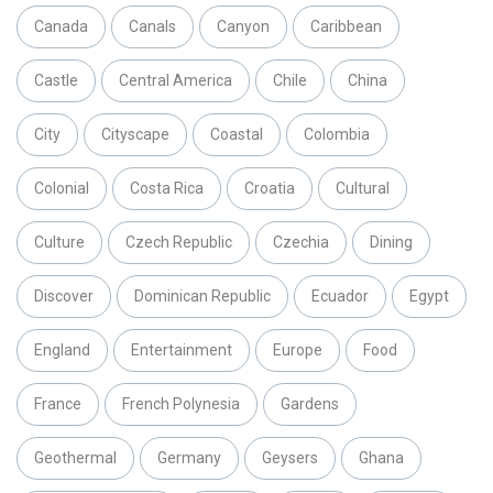
Canada
Canals
Canyon
Caribbean
Castle
Central America
Chile
China
City
Cityscape
Coastal
Colombia
Colonial
Costa Rica
Croatia
Cultural
Culture
Czech Republic
Czechia
Dining
Discover
Dominican Republic
Ecuador
Egypt
England
Entertainment
Europe
Food
France
French Polynesia
Gardens
Geothermal
Germany
Geysers
Ghana