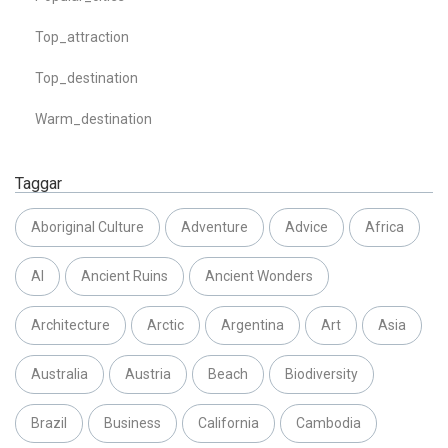
Top_attraction
Top_destination
Warm_destination
Taggar
Aboriginal Culture
Adventure
Advice
Africa
AI
Ancient Ruins
Ancient Wonders
Architecture
Arctic
Argentina
Art
Asia
Australia
Austria
Beach
Biodiversity
Brazil
Business
California
Cambodia