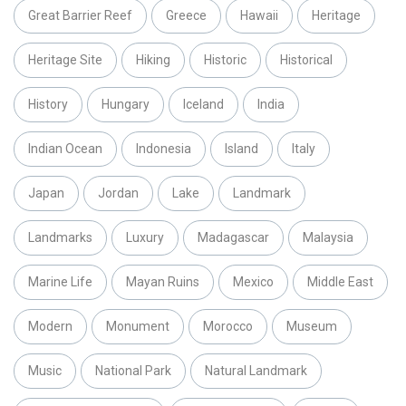
Great Barrier Reef
Greece
Hawaii
Heritage
Heritage Site
Hiking
Historic
Historical
History
Hungary
Iceland
India
Indian Ocean
Indonesia
Island
Italy
Japan
Jordan
Lake
Landmark
Landmarks
Luxury
Madagascar
Malaysia
Marine Life
Mayan Ruins
Mexico
Middle East
Modern
Monument
Morocco
Museum
Music
National Park
Natural Landmark