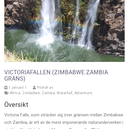
VICTORIAFALLEN (ZIMBABWE ZAMBIA
GRÄNS)
1 januari 1
Postat av
Africa
,
Zimbabwe
,
Zambia
,
Waterfall
,
Adventure
Översikt
Victoria Falls, som sträcker sig över gränsen mellan Zimbabwe
och Zambia, är ett av de mest imponerande naturunderverken i