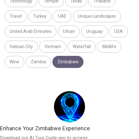
Technology
Temple
Texas
Thailand
Travel
Turkey
UAE
Unique Landscapes
United Arab Emirates
Urban
Uruguay
USA
Vatican City
Vietnam
Waterfall
Wildlife
Wine
Zambia
Zimbabwe
Enhance Your Zimbabwe Experience
Download our AI Tour Guide app to access: