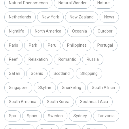
Natural Phenomenon
Natural Wonder
Nature
Netherlands
New York
New Zealand
News
Nightlife
North America
Oceania
Outdoor
Paris
Park
Peru
Philippines
Portugal
Reef
Relaxation
Romantic
Russia
Safari
Scenic
Scotland
Shopping
Singapore
Skyline
Snorkeling
South Africa
South America
South Korea
Southeast Asia
Spa
Spain
Sweden
Sydney
Tanzania