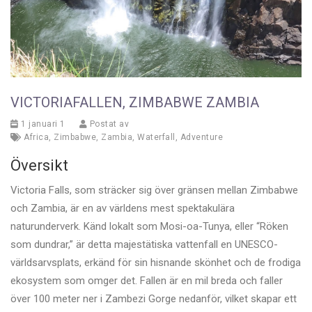
VICTORIAFALLEN, ZIMBABWE ZAMBIA
1 januari 1
Postat av
Africa
,
Zimbabwe
,
Zambia
,
Waterfall
,
Adventure
Översikt
Victoria Falls, som sträcker sig över gränsen mellan Zimbabwe
och Zambia, är en av världens mest spektakulära
naturunderverk. Känd lokalt som Mosi-oa-Tunya, eller “Röken
som dundrar,” är detta majestätiska vattenfall en UNESCO-
världsarvsplats, erkänd för sin hisnande skönhet och de frodiga
ekosystem som omger det. Fallen är en mil breda och faller
över 100 meter ner i Zambezi Gorge nedanför, vilket skapar ett