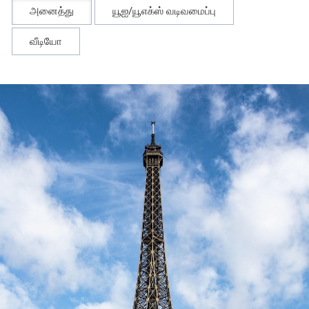
அனைத்து
யூஐ/யூஎக்ஸ் வடிவமைப்பு
வீடியோ