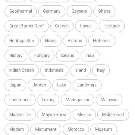
Geothermal
Germany
Geysers
Ghana
Great Barrier Reef
Greece
Hawaii
Heritage
Heritage Site
Hiking
Historic
Historical
History
Hungary
Iceland
India
Indian Ocean
Indonesia
Island
Italy
Japan
Jordan
Lake
Landmark
Landmarks
Luxury
Madagascar
Malaysia
Marine Life
Mayan Ruins
Mexico
Middle East
Modern
Monument
Morocco
Museum