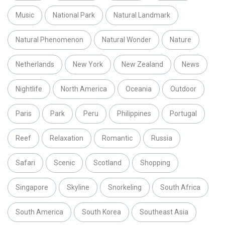
Music
National Park
Natural Landmark
Natural Phenomenon
Natural Wonder
Nature
Netherlands
New York
New Zealand
News
Nightlife
North America
Oceania
Outdoor
Paris
Park
Peru
Philippines
Portugal
Reef
Relaxation
Romantic
Russia
Safari
Scenic
Scotland
Shopping
Singapore
Skyline
Snorkeling
South Africa
South America
South Korea
Southeast Asia