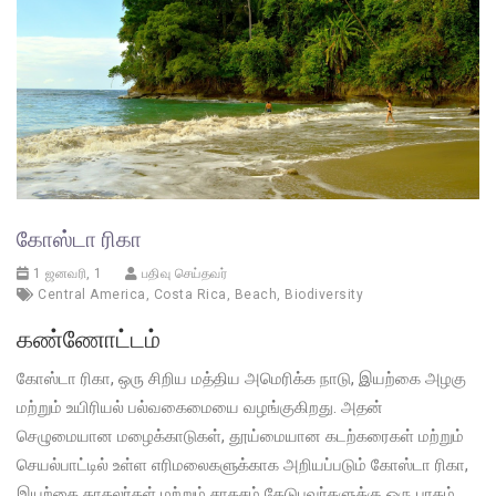
கோஸ்டா ரிகா
1 ஜனவரி, 1
பதிவு செய்தவர்
Central America
,
Costa Rica
,
Beach
,
Biodiversity
கண்ணோட்டம்
கோஸ்டா ரிகா, ஒரு சிறிய மத்திய அமெரிக்க நாடு, இயற்கை அழகு
மற்றும் உயிரியல் பல்வகைமையை வழங்குகிறது. அதன்
செழுமையான மழைக்காடுகள், தூய்மையான கடற்கரைகள் மற்றும்
செயல்பாட்டில் உள்ள எரிமலைகளுக்காக அறியப்படும் கோஸ்டா ரிகா,
இயற்கை காதலர்கள் மற்றும் சாகசம் தேடுபவர்களுக்கு ஒரு பரதம்