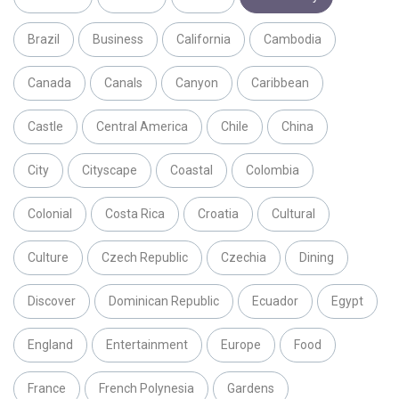
Brazil
Business
California
Cambodia
Canada
Canals
Canyon
Caribbean
Castle
Central America
Chile
China
City
Cityscape
Coastal
Colombia
Colonial
Costa Rica
Croatia
Cultural
Culture
Czech Republic
Czechia
Dining
Discover
Dominican Republic
Ecuador
Egypt
England
Entertainment
Europe
Food
France
French Polynesia
Gardens