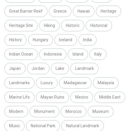
Great Barrier Reef
Greece
Hawaii
Heritage
Heritage Site
Hiking
Historic
Historical
History
Hungary
Iceland
India
Indian Ocean
Indonesia
Island
Italy
Japan
Jordan
Lake
Landmark
Landmarks
Luxury
Madagascar
Malaysia
Marine Life
Mayan Ruins
Mexico
Middle East
Modern
Monument
Morocco
Museum
Music
National Park
Natural Landmark