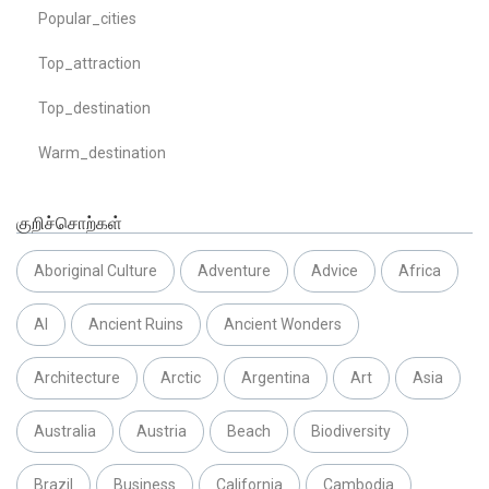
Popular_cities
Top_attraction
Top_destination
Warm_destination
குறிச்சொற்கள்
Aboriginal Culture
Adventure
Advice
Africa
AI
Ancient Ruins
Ancient Wonders
Architecture
Arctic
Argentina
Art
Asia
Australia
Austria
Beach
Biodiversity
Brazil
Business
California
Cambodia