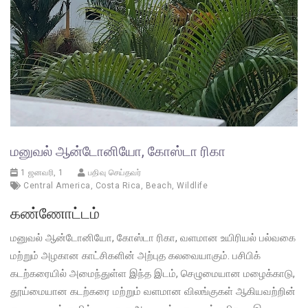
மனுவல் ஆன்டோனியோ, கோஸ்டா ரிகா
1 ஜனவரி, 1
பதிவு செய்தவர்
Central America
,
Costa Rica
,
Beach
,
Wildlife
கண்ணோட்டம்
மனுவல் ஆன்டோனியோ, கோஸ்டா ரிகா, வளமான உயிரியல் பல்வகை
மற்றும் அழகான காட்சிகளின் அற்புத கலவையாகும். பசிபிக்
கடற்கரையில் அமைந்துள்ள இந்த இடம், செழுமையான மழைக்காடு,
தூய்மையான கடற்கரை மற்றும் வளமான விலங்குகள் ஆகியவற்றின்