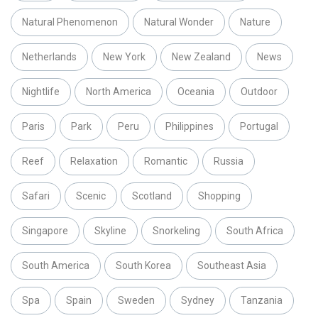
Natural Phenomenon
Natural Wonder
Nature
Netherlands
New York
New Zealand
News
Nightlife
North America
Oceania
Outdoor
Paris
Park
Peru
Philippines
Portugal
Reef
Relaxation
Romantic
Russia
Safari
Scenic
Scotland
Shopping
Singapore
Skyline
Snorkeling
South Africa
South America
South Korea
Southeast Asia
Spa
Spain
Sweden
Sydney
Tanzania