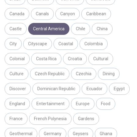
Canada
Canals
Canyon
Caribbean
Castle
Central America
Chile
China
City
Cityscape
Coastal
Colombia
Colonial
Costa Rica
Croatia
Cultural
Culture
Czech Republic
Czechia
Dining
Discover
Dominican Republic
Ecuador
Egypt
England
Entertainment
Europe
Food
France
French Polynesia
Gardens
Geothermal
Germany
Geysers
Ghana