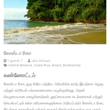
கோஸ்டா ரிகா
1 ஜனவரி, 1
பதிவு செய்தவர்
Central America
,
Costa Rica
,
Beach
,
Biodiversity
கண்ணோட்டம்
கோஸ்டா ரிகா, ஒரு சிறிய மத்திய அமெரிக்க நாடு, இயற்கை அழகு
மற்றும் உயிரியல் பல்வகைமையை வழங்குகிறது. அதன்
செழுமையான மழைக்காடுகள், தூய்மையான கடற்கரைகள் மற்றும்
செயல்பாட்டில் உள்ள எரிமலைகளுக்காக அறியப்படும் கோஸ்டா ரிகா,
இயற்கை காதலர்கள் மற்றும் சாகசம் தேடுபவர்களுக்கு ஒரு பரதம்