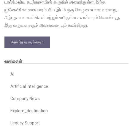
டால்மேஷிய கடற்கரையின் அருகில் அமைந்துள்ள, இந்த
யூனெஸ்கோ உலக பாரம்பரிய இடம் ஒரு செழுமையான வரலாறு,
அற்புதமான காட்சிகள் மற்றும் உயிருள்ள கலாச்சாரம் கொண்டது,
இது வருகை தரும் அனைவரையும் கவர்கிறது.
தொடர்ந்து படிக்கவும்
வகைகள்
AI
Artificial Intelligence
Company News
Explore_destination
Legacy Support