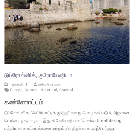
டுப்ரோவ்னிக், குரோயேஷியா
1 ஜனவரி, 1
பதிவு செய்தவர்
Europe
,
Croatia
,
Historical
,
Coastal
கண்ணோட்டம்
டுப்ரோவ்னிக், “அட்ரியாட்டிக் முத்து” என்று அழைக்கப்படும், அழகான
மெரினா நகரமாகும், இது கிரோயேஷியாவில் உள்ள breathtaking
மத்தியகால கட்டிடக்கலை மற்றும் நீல நீருக்காக புகழ்பெற்றது.