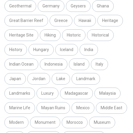
Geothermal
Germany
Geysers
Ghana
Great Barrier Reef
Greece
Hawaii
Heritage
Heritage Site
Hiking
Historic
Historical
History
Hungary
Iceland
India
Indian Ocean
Indonesia
Island
Italy
Japan
Jordan
Lake
Landmark
Landmarks
Luxury
Madagascar
Malaysia
Marine Life
Mayan Ruins
Mexico
Middle East
Modern
Monument
Morocco
Museum