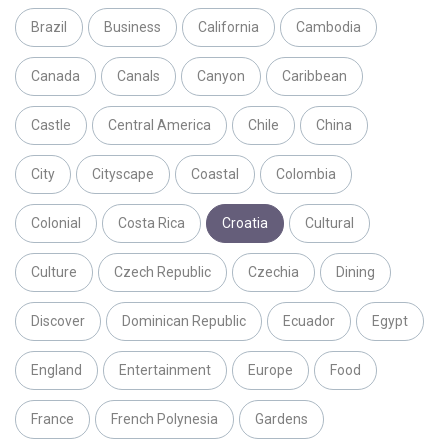
Brazil
Business
California
Cambodia
Canada
Canals
Canyon
Caribbean
Castle
Central America
Chile
China
City
Cityscape
Coastal
Colombia
Colonial
Costa Rica
Croatia
Cultural
Culture
Czech Republic
Czechia
Dining
Discover
Dominican Republic
Ecuador
Egypt
England
Entertainment
Europe
Food
France
French Polynesia
Gardens