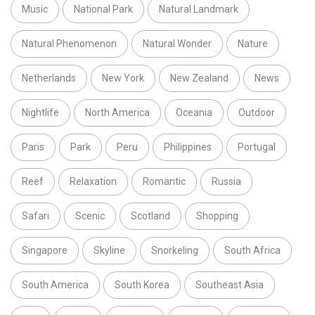
Music
National Park
Natural Landmark
Natural Phenomenon
Natural Wonder
Nature
Netherlands
New York
New Zealand
News
Nightlife
North America
Oceania
Outdoor
Paris
Park
Peru
Philippines
Portugal
Reef
Relaxation
Romantic
Russia
Safari
Scenic
Scotland
Shopping
Singapore
Skyline
Snorkeling
South Africa
South America
South Korea
Southeast Asia