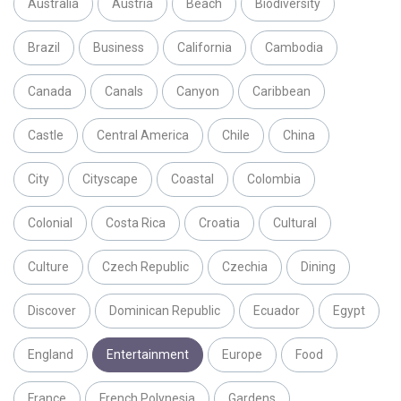
Australia
Austria
Beach
Biodiversity
Brazil
Business
California
Cambodia
Canada
Canals
Canyon
Caribbean
Castle
Central America
Chile
China
City
Cityscape
Coastal
Colombia
Colonial
Costa Rica
Croatia
Cultural
Culture
Czech Republic
Czechia
Dining
Discover
Dominican Republic
Ecuador
Egypt
England
Entertainment
Europe
Food
France
French Polynesia
Gardens