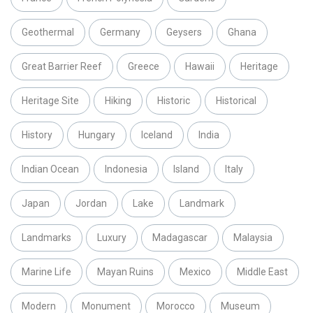
Geothermal
Germany
Geysers
Ghana
Great Barrier Reef
Greece
Hawaii
Heritage
Heritage Site
Hiking
Historic
Historical
History
Hungary
Iceland
India
Indian Ocean
Indonesia
Island
Italy
Japan
Jordan
Lake
Landmark
Landmarks
Luxury
Madagascar
Malaysia
Marine Life
Mayan Ruins
Mexico
Middle East
Modern
Monument
Morocco
Museum