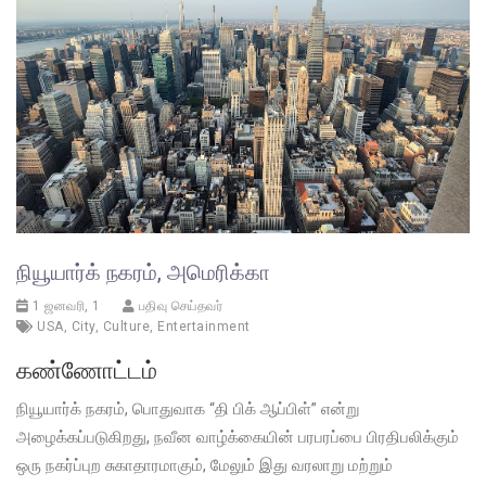
நியூயார்க் நகரம், அமெரிக்கா
1 ஜனவரி, 1
பதிவு செய்தவர்
USA
,
City
,
Culture
,
Entertainment
கண்ணோட்டம்
நியூயார்க் நகரம், பொதுவாக “தி பிக் ஆப்பிள்” என்று
அழைக்கப்படுகிறது, நவீன வாழ்க்கையின் பரபரப்பை பிரதிபலிக்கும்
ஒரு நகர்ப்புற சுகாதாரமாகும், மேலும் இது வரலாறு மற்றும்