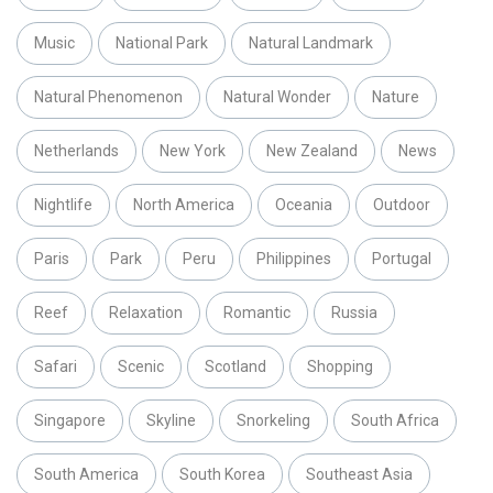
Music
National Park
Natural Landmark
Natural Phenomenon
Natural Wonder
Nature
Netherlands
New York
New Zealand
News
Nightlife
North America
Oceania
Outdoor
Paris
Park
Peru
Philippines
Portugal
Reef
Relaxation
Romantic
Russia
Safari
Scenic
Scotland
Shopping
Singapore
Skyline
Snorkeling
South Africa
South America
South Korea
Southeast Asia