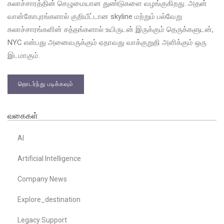
கலாச்சாரத்தின் செழுமையான துண்டுகளை வழங்குகிறது. அதன்
வான்கோபுரங்களால் குறியீட்டான skyline மற்றும் பல்வேறு
கலாச்சாரங்களின் சத்தங்களால் உயிருடன் இருக்கும் தெருக்களுடன்,
NYC என்பது அனைவருக்கும் ஏதாவது வாக்குறுதி அளிக்கும் ஒரு
இடமாகும்.
தொடர்ந்து படிக்கவும்
வகைகள்
AI
Artificial Intelligence
Company News
Explore_destination
Legacy Support