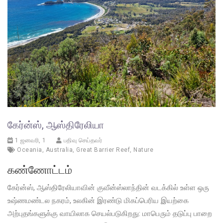
கேர்ன்ஸ், ஆஸ்திரேலியா
1 ஜனவரி, 1
பதிவு செய்தவர்
Oceania
,
Australia
,
Great Barrier Reef
,
Nature
கண்ணோட்டம்
கேர்ன்ஸ், ஆஸ்திரேலியாவின் குவீன்ஸ்லாந்தின் வடக்கில் உள்ள ஒரு
உஷ்ணமண்டல நகரம், உலகின் இரண்டு மிகப்பெரிய இயற்கை
அற்புதங்களுக்கு வாயிலாக செயல்படுகிறது: மாபெரும் தடுப்பு பாறை