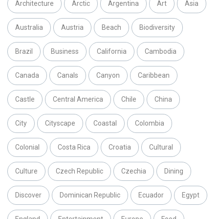
Architecture
Arctic
Argentina
Art
Asia
Australia
Austria
Beach
Biodiversity
Brazil
Business
California
Cambodia
Canada
Canals
Canyon
Caribbean
Castle
Central America
Chile
China
City
Cityscape
Coastal
Colombia
Colonial
Costa Rica
Croatia
Cultural
Culture
Czech Republic
Czechia
Dining
Discover
Dominican Republic
Ecuador
Egypt