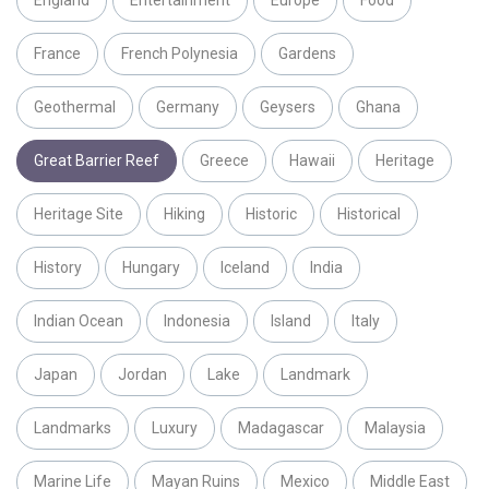
England
Entertainment
Europe
Food
France
French Polynesia
Gardens
Geothermal
Germany
Geysers
Ghana
Great Barrier Reef
Greece
Hawaii
Heritage
Heritage Site
Hiking
Historic
Historical
History
Hungary
Iceland
India
Indian Ocean
Indonesia
Island
Italy
Japan
Jordan
Lake
Landmark
Landmarks
Luxury
Madagascar
Malaysia
Marine Life
Mayan Ruins
Mexico
Middle East