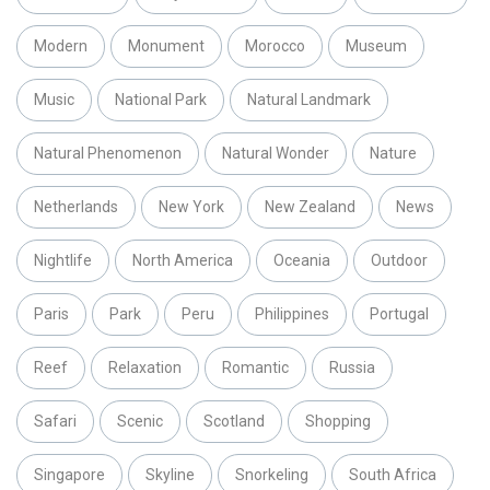
Modern
Monument
Morocco
Museum
Music
National Park
Natural Landmark
Natural Phenomenon
Natural Wonder
Nature
Netherlands
New York
New Zealand
News
Nightlife
North America
Oceania
Outdoor
Paris
Park
Peru
Philippines
Portugal
Reef
Relaxation
Romantic
Russia
Safari
Scenic
Scotland
Shopping
Singapore
Skyline
Snorkeling
South Africa