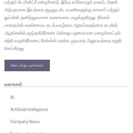
மற்றும் டெயின்ட்ரீ மழைக்காடு. இந்த உயிர்வாழும் நகரம், அதன்
அற்புதமான இயற்கை சூழலுடன், பயணிகளுக்கு சாகசம் மற்றும்
ஓய்வின் தனித்துவமான கலவையை வழங்குகிறது. நீங்கள்
பாறையின் வண்ணமய கடல் வாழ்வை ஆராய்வதற்காக கடலின்
ஆழங்களில் மூழ்குகிறீர்களா அல்லது பழமையான மழைக்காட்டில்
சுற்றி வருகிறீர்களா, கேர்ன்ஸ் மறக்க முடியாத அனுபவத்தை உறுதி
செய்கிறது.
தொடர்ந்து படிக்கவும்
வகைகள்
AI
Artificial Intelligence
Company News