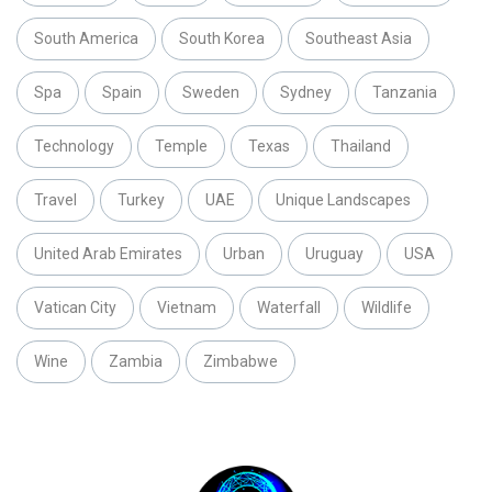
South America
South Korea
Southeast Asia
Spa
Spain
Sweden
Sydney
Tanzania
Technology
Temple
Texas
Thailand
Travel
Turkey
UAE
Unique Landscapes
United Arab Emirates
Urban
Uruguay
USA
Vatican City
Vietnam
Waterfall
Wildlife
Wine
Zambia
Zimbabwe