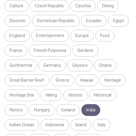
Culture
Czech Republic
Czechia
Dining
Discover
Dominican Republic
Ecuador
Egypt
England
Entertainment
Europe
Food
France
French Polynesia
Gardens
Geothermal
Germany
Geysers
Ghana
Great Barrier Reef
Greece
Hawaii
Heritage
Heritage Site
Hiking
Historic
Historical
History
Hungary
Iceland
India
Indian Ocean
Indonesia
Island
Italy