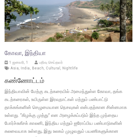
கோவா, இந்தியா
1 ஜனவரி, 1
பதிவு செய்தவர்
Asia
,
India
,
Beach
,
Cultural
,
Nightlife
கண்ணோட்டம்
இந்தியாவின் மேற்கு கடற்கரையில் அமைந்துள்ள கோவா, தங்க
கடற்கரைகள், உயிருள்ள இரவுநாட்கள் மற்றும் பண்பாட்டு
தாக்கங்களின் செழுமையான நெசவுகள் என்பதற்கான சின்னமாக
உள்ளது. “கிழக்கு முத்து” என அழைக்கப்படும் இந்த முந்தைய
போர்ச்சுகீசக் காலனி, இந்திய மற்றும் ஐரோப்பிய பண்பாடுகளின்
கலவையாக உள்ளது, இது உலகம் முழுவதும் பயணிகளுக்கான