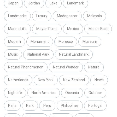
Japan
Jordan
Lake
Landmark
Landmarks
Luxury
Madagascar
Malaysia
Marine Life
Mayan Ruins
Mexico
Middle East
Modern
Monument
Morocco
Museum
Music
National Park
Natural Landmark
Natural Phenomenon
Natural Wonder
Nature
Netherlands
New York
New Zealand
News
Nightlife
North America
Oceania
Outdoor
Paris
Park
Peru
Philippines
Portugal