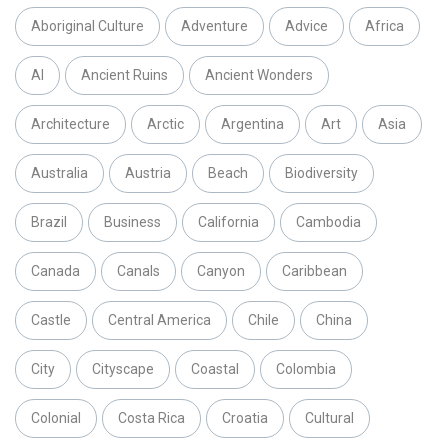
Aboriginal Culture
Adventure
Advice
Africa
AI
Ancient Ruins
Ancient Wonders
Architecture
Arctic
Argentina
Art
Asia
Australia
Austria
Beach
Biodiversity
Brazil
Business
California
Cambodia
Canada
Canals
Canyon
Caribbean
Castle
Central America
Chile
China
City
Cityscape
Coastal
Colombia
Colonial
Costa Rica
Croatia
Cultural