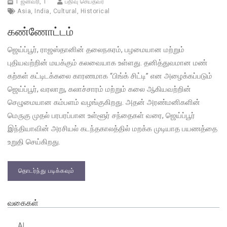
1 ஜனவரி, 1
பதிவு செய்தவர்
Asia
,
India
,
Cultural
,
Historical
கண்ணோட்டம்
ஜெய்ப்பூர், ராஜஸ்தானின் தலைநகரம், பழமையான மற்றும்
புதியவற்றின் மயக்கும் கலவையாக உள்ளது. தனித்துவமான மண்
கற்கள் கட்டிடக்கலை காரணமாக “பிங்க் சிட்டி” என அழைக்கப்படும்
ஜெய்ப்பூர், வரலாறு, கலாச்சாரம் மற்றும் கலை ஆகியவற்றின்
செழுமையான கம்பளம் வழங்குகிறது. அதன் அரண்மனிகளின்
மெருகு முதல் பரபரப்பான உள்ளூர் சந்தைகள் வரை, ஜெய்ப்பூர்
இந்தியாவின் அரசியல் கடந்தகாலத்தில் மறக்க முடியாத பயணத்தை
உறுதி செய்கிறது.
தொடர்ந்து படிக்கவும்
வகைகள்
AI