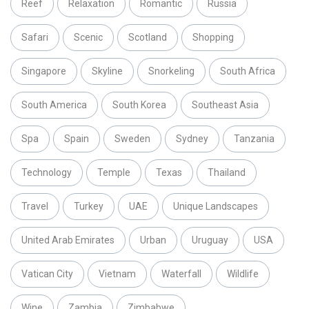
Reef
Relaxation
Romantic
Russia
Safari
Scenic
Scotland
Shopping
Singapore
Skyline
Snorkeling
South Africa
South America
South Korea
Southeast Asia
Spa
Spain
Sweden
Sydney
Tanzania
Technology
Temple
Texas
Thailand
Travel
Turkey
UAE
Unique Landscapes
United Arab Emirates
Urban
Uruguay
USA
Vatican City
Vietnam
Waterfall
Wildlife
Wine
Zambia
Zimbabwe