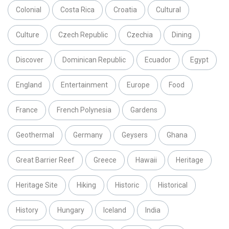
Colonial
Costa Rica
Croatia
Cultural
Culture
Czech Republic
Czechia
Dining
Discover
Dominican Republic
Ecuador
Egypt
England
Entertainment
Europe
Food
France
French Polynesia
Gardens
Geothermal
Germany
Geysers
Ghana
Great Barrier Reef
Greece
Hawaii
Heritage
Heritage Site
Hiking
Historic
Historical
History
Hungary
Iceland
India