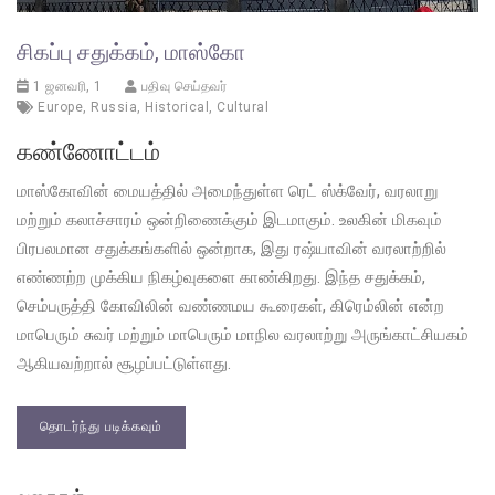
சிகப்பு சதுக்கம், மாஸ்கோ
1 ஜனவரி, 1
பதிவு செய்தவர்
Europe
,
Russia
,
Historical
,
Cultural
கண்ணோட்டம்
மாஸ்கோவின் மையத்தில் அமைந்துள்ள ரெட் ஸ்க்வேர், வரலாறு
மற்றும் கலாச்சாரம் ஒன்றிணைக்கும் இடமாகும். உலகின் மிகவும்
பிரபலமான சதுக்கங்களில் ஒன்றாக, இது ரஷ்யாவின் வரலாற்றில்
எண்ணற்ற முக்கிய நிகழ்வுகளை காண்கிறது. இந்த சதுக்கம்,
செம்பருத்தி கோவிலின் வண்ணமய கூரைகள், கிரெம்லின் என்ற
மாபெரும் சுவர் மற்றும் மாபெரும் மாநில வரலாற்று அருங்காட்சியகம்
ஆகியவற்றால் சூழப்பட்டுள்ளது.
தொடர்ந்து படிக்கவும்