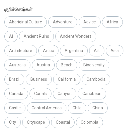
குறிச்சொற்கள்
Aboriginal Culture
Adventure
Advice
Africa
AI
Ancient Ruins
Ancient Wonders
Architecture
Arctic
Argentina
Art
Asia
Australia
Austria
Beach
Biodiversity
Brazil
Business
California
Cambodia
Canada
Canals
Canyon
Caribbean
Castle
Central America
Chile
China
City
Cityscape
Coastal
Colombia