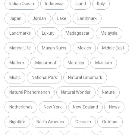
Indian Ocean
Indonesia
Island
Italy
Japan
Jordan
Lake
Landmark
Landmarks
Luxury
Madagascar
Malaysia
Marine Life
Mayan Ruins
Mexico
Middle East
Modern
Monument
Morocco
Museum
Music
National Park
Natural Landmark
Natural Phenomenon
Natural Wonder
Nature
Netherlands
New York
New Zealand
News
Nightlife
North America
Oceania
Outdoor