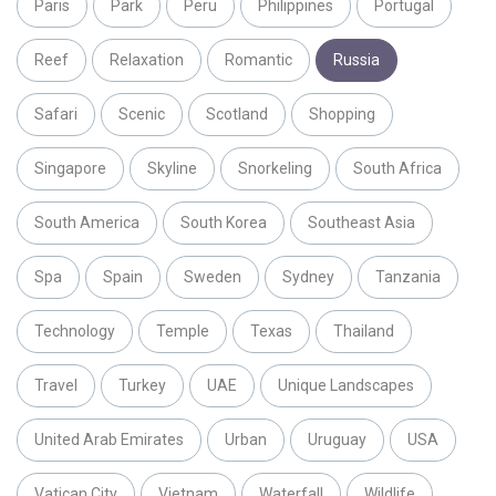
Paris
Park
Peru
Philippines
Portugal
Reef
Relaxation
Romantic
Russia
Safari
Scenic
Scotland
Shopping
Singapore
Skyline
Snorkeling
South Africa
South America
South Korea
Southeast Asia
Spa
Spain
Sweden
Sydney
Tanzania
Technology
Temple
Texas
Thailand
Travel
Turkey
UAE
Unique Landscapes
United Arab Emirates
Urban
Uruguay
USA
Vatican City
Vietnam
Waterfall
Wildlife