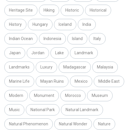
Heritage Site
Hiking
Historic
Historical
History
Hungary
Iceland
India
Indian Ocean
Indonesia
Island
Italy
Japan
Jordan
Lake
Landmark
Landmarks
Luxury
Madagascar
Malaysia
Marine Life
Mayan Ruins
Mexico
Middle East
Modern
Monument
Morocco
Museum
Music
National Park
Natural Landmark
Natural Phenomenon
Natural Wonder
Nature