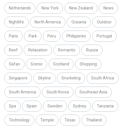
Netherlands
New York
New Zealand
News
Nightlife
North America
Oceania
Outdoor
Paris
Park
Peru
Philippines
Portugal
Reef
Relaxation
Romantic
Russia
Safari
Scenic
Scotland
Shopping
Singapore
Skyline
Snorkeling
South Africa
South America
South Korea
Southeast Asia
Spa
Spain
Sweden
Sydney
Tanzania
Technology
Temple
Texas
Thailand