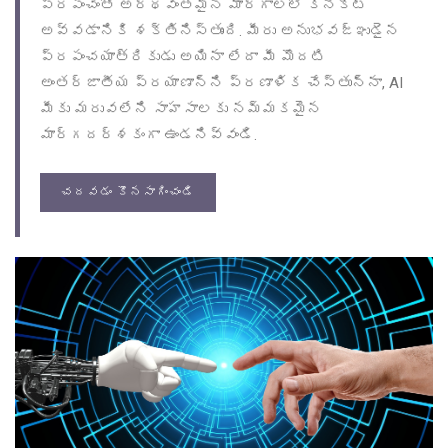
ప్రపంచంతో అర్థవంతమైన మార్గాలలో కనెక్ట్
అవ్వడానికి శక్తినిస్తుంది. మీరు అనుభవజ్ఞుడైన
ప్రపంచయాత్రికుడు అయినా లేదా మీ మొదటి
అంతర్జాతీయ ప్రయాణాన్ని ప్రణాళిక చేస్తున్నా, AI
మీకు మరువలేని సాహసాలకు నమ్మకమైన
మార్గదర్శకంగా ఉండనివ్వండి.
చదవడం కొనసాగించండి