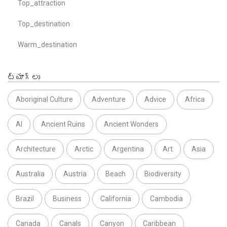
Top_attraction
Top_destination
Warm_destination
ట్యాగ్లు
Aboriginal Culture
Adventure
Advice
Africa
AI
Ancient Ruins
Ancient Wonders
Architecture
Arctic
Argentina
Art
Asia
Australia
Austria
Beach
Biodiversity
Brazil
Business
California
Cambodia
Canada
Canals
Canyon
Caribbean