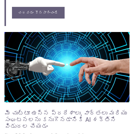
చదవడం కొనసాగించండి
మీ చుట్టూ ఉన్న ప్రదేశాలు, వార్తలు మరియు
సంఘటనలను కనుగొనడానికి AI శక్తిని
విడుదల చేయడం