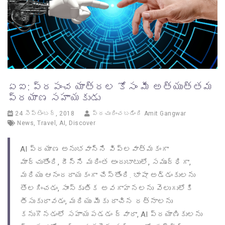
ఏఐ: ప్రపంచ యాత్రల కోసం మీ అత్యుత్తమ
ప్రయాణ సహాయకుడు
24 సెప్టెంబర్, 2018
ప్రచురించబడింది
Amit Gangwar
News
,
Travel
,
AI
,
Discover
AI ప్రయాణ అనుభవాన్ని విప్లవాత్మకంగా
మార్చుతోంది, దీన్ని మరింత అందుబాటులో, సమృద్ధిగా,
మరియు ఆనందదాయకంగా చేస్తోంది. భాషా అడ్డంకులను
తొలగించడం, సాంస్కృతిక అవగాహనలను వెలుగులోకి
తీసుకురావడం, మరియు మీకు దాచిన రత్నాలను
కనుగొనడంలో సహాయపడడం ద్వారా, AI ప్రయాణికులను