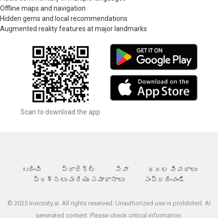
Offline maps and navigation
Hidden gems and local recommendations
Augmented reality features at major landmarks
Scan to download the app
గురించి
ప్రాజెక్ట్
సేవా
ధరల వివరాలు
ప్రశ్నలు మరియు సమాధానాలు
సంప్రదించండి
© 2025 Invicinity.ai. All rights reserved. Unauthorized use is prohibited. AI
generated content. Please check critical information.