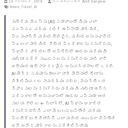
24 సెప్టెంబర్, 2018
ప్రచురించబడింది
Amit Gangwar
News
,
Travel
,
AI
కృత్రిమ మేధస్సు (AI) సమాచారంతో మేము ఎలా
పరస్పర చర్య కలిగి ఉన్నామో మార్చింది,
ప్రపంచాన్ని మరింత తెలివైన, మరింత అనుసంధానిత
స్థలంగా మార్చింది. కొత్త ప్రదేశాలను కనుగొనడం,
స్థానిక వార్తలతో అప్డేట్‌లో ఉండడం మరియు మీ
చుట్టూ జరిగే సంఘటనలను కనుగొనడం వంటి దాని
అత్యంత ఉత్సాహకరమైన అనువర్తనాలలో ఒకటి.
AI యొక్క సమయానుకూలంగా భారీ మొత్తంలో డేటాను
విశ్లేషించగల సామర్థ్యం వల్ల, వ్యక్తిగత
సిఫారసులను కనుగొనడం మరియు మీ చుట్టూ ఉన్న
పరిసరాలతో అనుసంధానంలో ఉండడం ఎప్పుడూ అంత
సులభం కాలేదు. ఈ బ్లాగ్‌లో, AI స్థానం ఆధారిత
కనుగొనడాన్ని ఎలా మెరుగుపరుస్తోంది మరియు
ప్రతిరోజు జీవితాన్ని ఎలా మరింత చురుకుగా చేస్తోంది
అనే అనేక మార్గాలను పరిశీలిస్తాము.