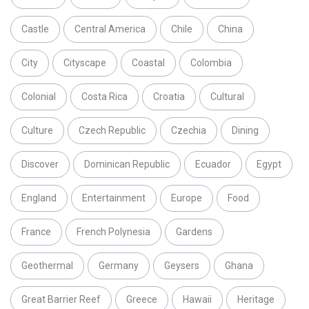
Castle
Central America
Chile
China
City
Cityscape
Coastal
Colombia
Colonial
Costa Rica
Croatia
Cultural
Culture
Czech Republic
Czechia
Dining
Discover
Dominican Republic
Ecuador
Egypt
England
Entertainment
Europe
Food
France
French Polynesia
Gardens
Geothermal
Germany
Geysers
Ghana
Great Barrier Reef
Greece
Hawaii
Heritage