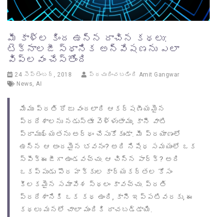
మీ కాళ్ల కింద ఉన్న దాచిన కథలు:
టెక్నాలజీ స్థానిక అన్వేషణను ఎలా
విప్లవం చేస్తోంది
24 సెప్టెంబర్, 2018
ప్రచురించబడింది
Amit Gangwar
News
,
AI
మేము ప్రతి రోజు వందలాది ఆకర్షణీయమైన
ప్రదేశాలను నడుస్తూ వెళ్ళుతాము, కానీ వాటి
ప్రాముఖ్యతను అర్థం చేసుకోకుండా. మీ ప్రయాణంలో
ఉన్న ఆ అందమైన భవనం? అది నిషేధ సమయంలో ఒక
స్పీక్‌ఈజీగా ఉండవచ్చు. ఆ చిన్న పార్క్? అది
ఒకప్పుడు పౌర హక్కుల కార్యకర్తల కోసం
కీలకమైన సమావేశ స్థలం కావచ్చు. ప్రతి
ప్రదేశానికి ఒక కథ ఉంది, కానీ ఇప్పటివరకు, ఈ
కథలు మనలో చాలా మందికి దాచబడ్డాయి.